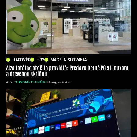
HARDVÉR
HRY
MADE IN SLOVAKIA
Alza totálne otočila pravidlá: Predáva herné PC s Linuxom
a drevenou skriňou
Autor:
SLAVOMÍR DZURIČKO
8. augusta 2026