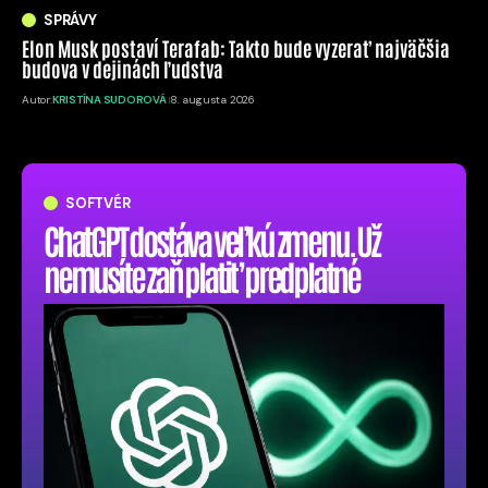
SPRÁVY
Elon Musk postaví Terafab: Takto bude vyzerať najväčšia
budova v dejinách ľudstva
Autor:
KRISTÍNA SUDOROVÁ
8. augusta 2026
SOFTVÉR
ChatGPT dostáva veľkú zmenu. Už
nemusíte zaň platiť predplatné