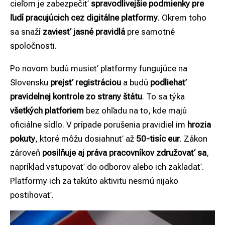
cieľom je zabezpečiť
spravodlivejšie podmienky pre
ľudí pracujúcich cez digitálne platformy
. Okrem toho
sa snaží
zaviesť jasné pravidlá
pre samotné
spoločnosti.
Po novom budú musieť platformy fungujúce na
Slovensku
prejsť registráciou
a budú
podliehať
pravidelnej kontrole zo strany štátu
. To sa týka
všetkých platforiem
bez ohľadu na to, kde majú
oficiálne sídlo. V prípade porušenia pravidiel im
hrozia
pokuty
, ktoré môžu dosiahnuť až
50-tisíc eur
. Zákon
zároveň
posilňuje aj práva pracovníkov
združovať sa
,
napríklad vstupovať do odborov alebo ich zakladať.
Platformy ich za takúto aktivitu nesmú nijako
postihovať.