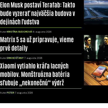
Elon Musk postaví Terafab: Takto
bude vyzerať najväčšia budova v
dejinách ľudstva
Autor:
KRISTÍNA SUDOROVÁ
8. augusta 2026
Matrix 5 sa už pripravuje, vieme
prvé detaily
Autor:
ERIK KOŠŤANY
7. augusta 2026
Xiaomi vytiahlo kráľa lacných
mobilov. Monštruózna batéria
sľubuje „nekonečnú“ výdrž
Autor:
PETER
7. augusta 2026