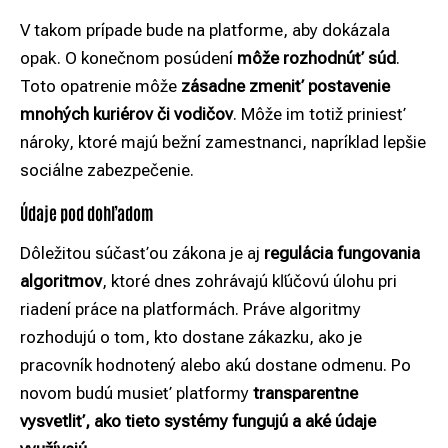
V takom prípade bude na platforme, aby dokázala
opak. O konečnom posúdení
môže rozhodnúť súd
.
Toto opatrenie môže
zásadne zmeniť postavenie
mnohých kuriérov či vodičov
. Môže im totiž priniesť
nároky, ktoré majú bežní zamestnanci, napríklad lepšie
sociálne zabezpečenie.
Údaje pod dohľadom
Dôležitou súčasťou zákona je aj
regulácia fungovania
algoritmov
, ktoré dnes zohrávajú kľúčovú úlohu pri
riadení práce na platformách. Práve algoritmy
rozhodujú o tom, kto dostane zákazku, ako je
pracovník hodnotený alebo akú dostane odmenu. Po
novom budú musieť platformy
transparentne
vysvetliť, ako tieto systémy fungujú a aké údaje