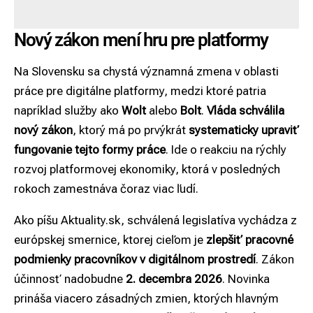
Nový zákon mení hru pre platformy
Na Slovensku sa chystá významná zmena v oblasti
práce pre digitálne platformy, medzi ktoré patria
napríklad služby ako
Wolt
alebo
Bolt
.
Vláda schválila
nový zákon
, ktorý má po prvýkrát
systematicky upraviť
fungovanie tejto formy práce
. Ide o reakciu na rýchly
rozvoj platformovej ekonomiky, ktorá v posledných
rokoch zamestnáva čoraz viac ľudí.
Ako píšu
Aktuality.sk
, schválená legislatíva vychádza z
európskej smernice, ktorej cieľom je
zlepšiť pracovné
podmienky pracovníkov v digitálnom prostredí
. Zákon
účinnosť nadobudne
2. decembra 2026
. Novinka
prináša viacero zásadných zmien, ktorých hlavným