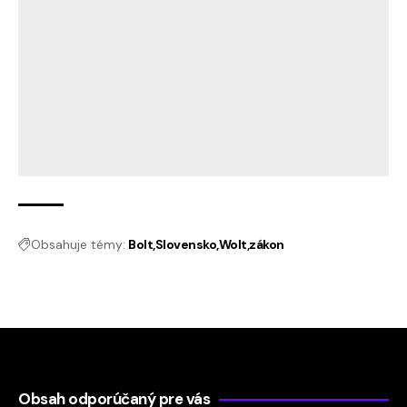
Obsahuje témy:
Bolt
Slovensko
Wolt
zákon
Obsah odporúčaný pre vás