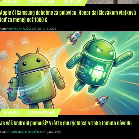
MOBILY
ODPORÚČANÉ
RECENZIE
Apple či Samsung dobehne za polovicu. Honor dal Slovákom vlajkovú
loď za menej než 1000 €
Autor:
MATEJ KRAJČOVIČ
28. júla 2026
MOBILY
ODPORÚČANÉ
Je váš Android pomalší? Vráťte mu rýchlosť vďaka tomuto návodu
Autor:
SLAVOMÍR DZURIČKO
26. júla 2026