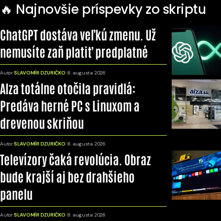
🔥 Najnovšie príspevky zo skriptu
ChatGPT dostáva veľkú zmenu. Už
nemusíte zaň platiť predplatné
Autor:
SLAVOMÍR DZURIČKO
8. augusta 2026
Alza totálne otočila pravidlá:
Predáva herné PC s Linuxom a
drevenou skriňou
Autor:
SLAVOMÍR DZURIČKO
8. augusta 2026
Televízory čaká revolúcia. Obraz
bude krajší aj bez drahšieho
panelu
Autor:
SLAVOMÍR DZURIČKO
8. augusta 2026