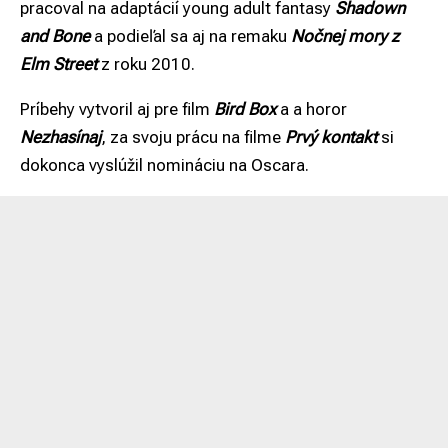
pracoval na adaptácií young adult fantasy
Shadown
and Bone
a podieľal sa aj na remaku
Nočnej mory z
Elm Street
z roku 2010.
Príbehy vytvoril aj pre film
Bird Box
a a horor
Nezhasínaj
, za svoju prácu na filme
Prvý kontakt
si
dokonca vyslúžil nomináciu na Oscara.