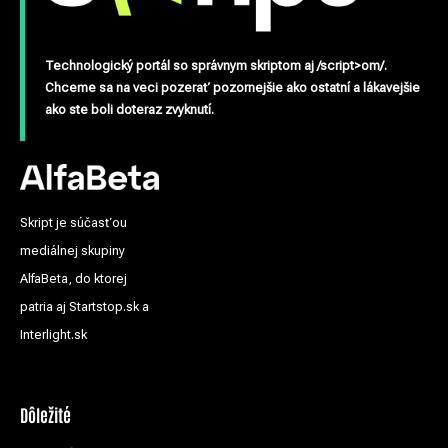
Technologický portál so správnym skriptom aj /script>om/.
Chceme sa na veci pozerať pozornejšie ako ostatní a lákavejšie
ako ste boli doteraz zvyknutí.
Skript je súčasťou
mediálnej skupiny
AlfaBeta, do ktorej
patria aj Startstop.sk a
Interlight.sk
Dôležité