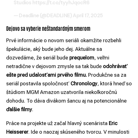
Studios
https://t.co/tyyhJqocR6
— Deadline (@DEADLINE)
April 17, 2025
Dejovo sa vyberie neštandardným smerom
Prvé informácie o novom seriáli okamžite rozbehli
špekulácie, aký bude jeho dej. Aktuálne sa
dozvedáme, že seriál bude
prequelom
, veľmi
netradične v dejovom zmysle sa tak bude
odohrávať
ešte pred udalosťami prvého filmu.
Produkčne sa za
seriál postavila spoločnosť
Chronology
, ktorá hneď so
štúdiom MGM Amazon uzatvorila niekoľkoročnú
dohodu. To dáva divákom šancu aj na potencionálne
ďalšie filmy
.
Práce na projekte už začal hlavný scenárista
Eric
Heisserer
. Ide o naozaj skúseného tvorcu. V minulosti