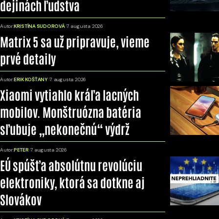
dejinách ľudstva
Autor:
KRISTÍNA SUDOROVÁ
7. augusta 2026
Matrix 5 sa už pripravuje, vieme
prvé detaily
Autor:
ERIK KOŠŤANY
7. augusta 2026
Xiaomi vytiahlo kráľa lacných
mobilov. Monštruózna batéria
sľubuje „nekonečnú“ výdrž
Autor:
PETER
7. augusta 2026
EÚ spúšťa absolútnu revolúciu
elektroniky, ktorá sa dotkne aj
Slovákov