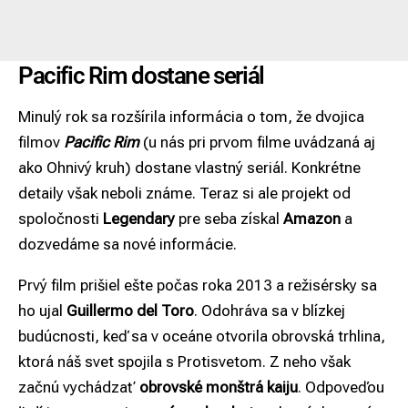
Pacific Rim dostane seriál
Minulý rok sa rozšírila informácia o tom, že dvojica
filmov
Pacific Rim
(u nás pri prvom filme uvádzaná aj
ako Ohnivý kruh) dostane vlastný seriál. Konkrétne
detaily však neboli známe. Teraz si ale projekt od
spoločnosti
Legendary
pre seba získal
Amazon
a
dozvedáme sa nové informácie.
Prvý film prišiel ešte počas roka 2013 a režisérsky sa
ho ujal
Guillermo del Toro
. Odohráva sa v blízkej
budúcnosti, keď sa v oceáne otvorila obrovská trhlina,
ktorá náš svet spojila s Protisvetom. Z neho však
začnú vychádzať
obrovské monštrá kaiju
. Odpoveďou