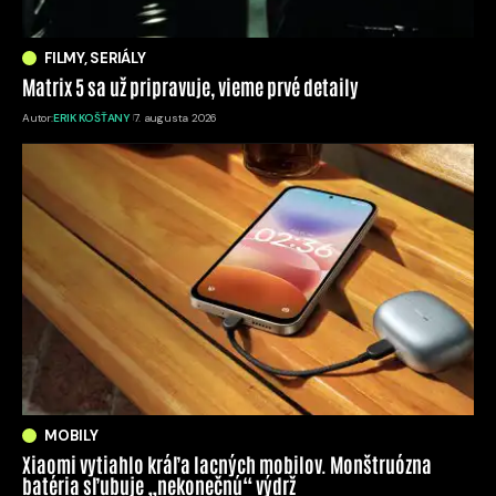
FILMY, SERIÁLY
Matrix 5 sa už pripravuje, vieme prvé detaily
Autor:
ERIK KOŠŤANY
7. augusta 2026
MOBILY
Xiaomi vytiahlo kráľa lacných mobilov. Monštruózna
batéria sľubuje „nekonečnú“ výdrž