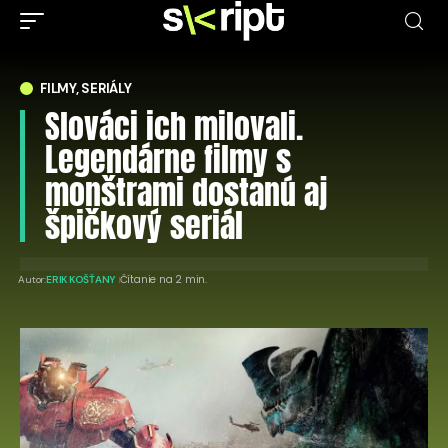
FILMY, SERIÁLY
Slováci ich milovali.
Legendárne filmy s
monštrami dostanú aj
špičkový seriál
Čítanie na 2 min.
Autor:
ERIK KOŠŤANY