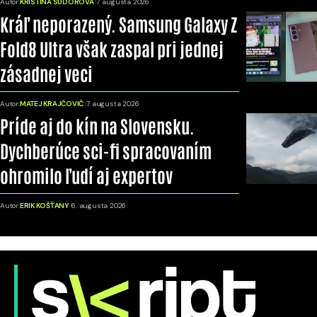
Autor:
KRISTÍNA SUDOROVÁ
7. augusta 2026
Kráľ neporazený. Samsung Galaxy Z
Fold8 Ultra však zaspal pri jednej
zásadnej veci
Autor:
MATEJ KRAJČOVIČ
7. augusta 2026
Príde aj do kín na Slovensku.
Dychberúce sci-fi spracovaním
ohromilo ľudí aj expertov
Autor:
ERIK KOŠŤANY
6. augusta 2026