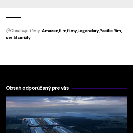
Obsahuje témy:
Amazon
film
filmy
Legendary
Pacific Rim
seriál
seriály
Obsah odporúčaný pre vás