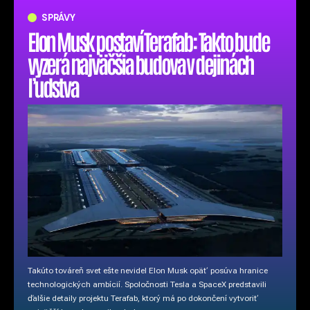
SPRÁVY
Elon Musk postaví Terafab: Takto bude
vyzerá najväčšia budova v dejinách
ľudstva
Takúto továreň svet ešte nevidel Elon Musk opäť posúva hranice
technologických ambícií. Spoločnosti Tesla a SpaceX predstavili
ďalšie detaily projektu Terafab, ktorý má po dokončení vytvoriť