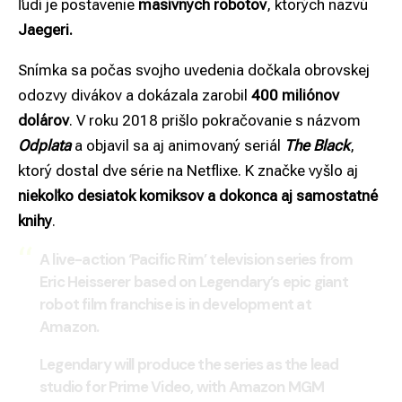
ľudí je postavenie
masívnych robotov
, ktorých nazvú
Jaegeri.
Snímka sa počas svojho uvedenia dočkala obrovskej
odozvy divákov a dokázala zarobil
400 miliónov
dolárov
. V roku 2018 prišlo pokračovanie s názvom
Odplata
a objavil sa aj animovaný seriál
The Black
,
ktorý dostal dve série na Netflixe. K značke vyšlo aj
niekoľko desiatok komiksov a dokonca aj samostatné
knihy
.
A live-action ‘Pacific Rim’ television series from
Eric Heisserer based on Legendary’s epic giant
robot film franchise is in development at
Amazon.
Legendary will produce the series as the lead
studio for Prime Video, with Amazon MGM