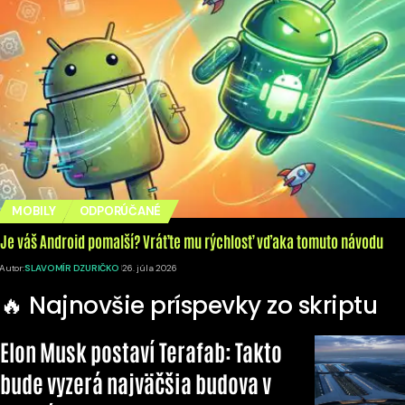
MOBILY
ODPORÚČANÉ
Je váš Android pomalší? Vráťte mu rýchlosť vďaka tomuto návodu
Autor:
SLAVOMÍR DZURIČKO
26. júla 2026
🔥 Najnovšie príspevky zo skriptu
Elon Musk postaví Terafab: Takto
bude vyzerá najväčšia budova v