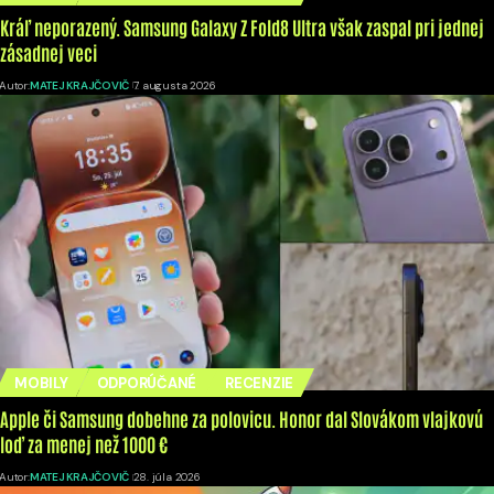
Kráľ neporazený. Samsung Galaxy Z Fold8 Ultra však zaspal pri jednej
zásadnej veci
Autor:
MATEJ KRAJČOVIČ
7. augusta 2026
MOBILY
ODPORÚČANÉ
RECENZIE
Apple či Samsung dobehne za polovicu. Honor dal Slovákom vlajkovú
loď za menej než 1000 €
Autor:
MATEJ KRAJČOVIČ
28. júla 2026