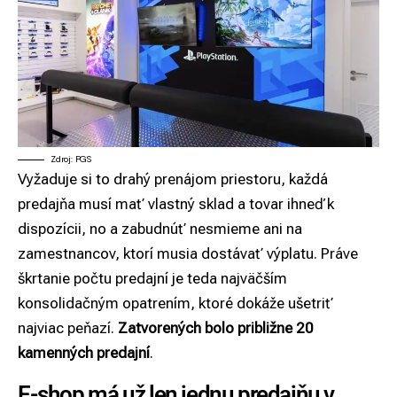
Zdroj: PGS
Vyžaduje si to drahý prenájom priestoru, každá
predajňa musí mať vlastný sklad a tovar ihneď k
dispozícii, no a zabudnúť nesmieme ani na
zamestnancov, ktorí musia dostávať výplatu. Práve
škrtanie počtu predajní je teda najväčším
konsolidačným opatrením, ktoré dokáže ušetriť
najviac peňazí.
Zatvorených bolo približne 20
kamenných predajní
.
E-shop má už len jednu predajňu v