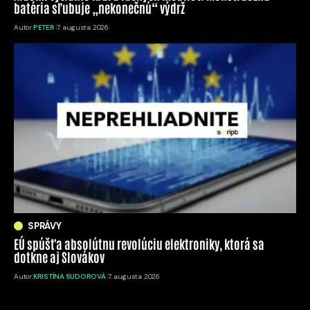
batéria sľubuje „nekonečnú“ výdrž
Autor:
PETER
7. augusta 2026
SPRÁVY
EÚ spúšťa absolútnu revolúciu elektroniky, ktorá sa
dotkne aj Slovákov
Autor:
KRISTÍNA SUDOROVÁ
7. augusta 2026