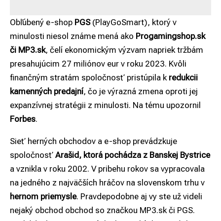
Obľúbený e-shop
PGS
(PlayGoSmart), ktorý v
minulosti niesol známe mená ako
Progamingshop.sk
či MP3.sk
, čelí ekonomickým výzvam napriek tržbám
presahujúcim 27 miliónov eur v roku 2023. Kvôli
finančným stratám spoločnosť pristúpila k
redukcii
kamenných predajní
, čo je výrazná zmena oproti jej
expanzívnej stratégii z minulosti. Na tému upozornil
Forbes
.
Sieť herných obchodov a e-shop prevádzkuje
spoločnosť
Arašid, ktorá pochádza z Banskej Bystrice
a vznikla v roku 2002. V pribehu rokov sa vypracovala
na jedného z najväčších hráčov na slovenskom trhu v
hernom priemysle
. Pravdepodobne aj vy ste už videli
nejaký obchod obchod so značkou MP3.sk či PGS.