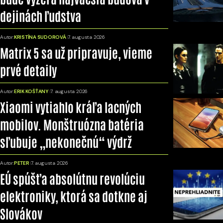
dejinách ľudstva
Autor:
KRISTÍNA SUDOROVÁ
7. augusta 2026
Matrix 5 sa už pripravuje, vieme
prvé detaily
Autor:
ERIK KOŠŤANY
7. augusta 2026
Xiaomi vytiahlo kráľa lacných
mobilov. Monštruózna batéria
sľubuje „nekonečnú“ výdrž
Autor:
PETER
7. augusta 2026
EÚ spúšťa absolútnu revolúciu
elektroniky, ktorá sa dotkne aj
Slovákov