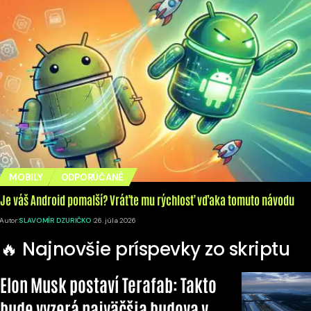
MOBILY
ODPORÚČANÉ
Je váš Android pomalší? Vráťte mu rýchlosť vďaka tomuto návodu
Autor:
SLAVOMÍR DZURIČKO
26. júla 2026
🔥 Najnovšie príspevky zo skriptu
Elon Musk postaví Terafab: Takto
bude vyzerá najväčšia budova v