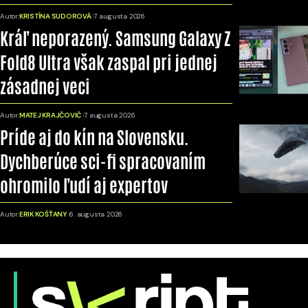
Autor:
KRISTÍNA SUDOROVÁ
7. augusta 2026
Kráľ neporazený. Samsung Galaxy Z
Fold8 Ultra však zaspal pri jednej
zásadnej veci
Autor:
MATEJ KRAJČOVIČ
7. augusta 2026
Príde aj do kín na Slovensku.
Dychberúce sci-fi spracovaním
ohromilo ľudí aj expertov
Autor:
ERIK KOŠŤANY
6. augusta 2026