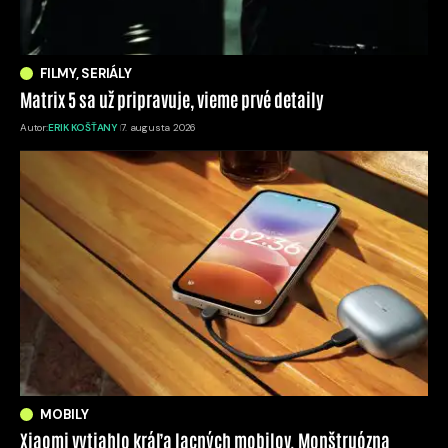
FILMY, SERIÁLY
Matrix 5 sa už pripravuje, vieme prvé detaily
Autor:
ERIK KOŠŤANY
7. augusta 2026
MOBILY
Xiaomi vytiahlo kráľa lacných mobilov. Monštruózna