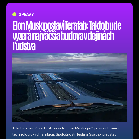
SPRÁVY
Elon Musk postaví Terafab: Takto bude
vyzerá najväčšia budova v dejinách
ľudstva
Takúto továreň svet ešte nevidel Elon Musk opäť posúva hranice
technologických ambícií. Spoločnosti Tesla a SpaceX predstavili