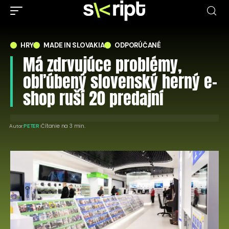
HRY
MADE IN SLOVAKIA
ODPORÚČANÉ
Má zdrvujúce problémy,
obľúbený slovenský herný e-
shop ruší 20 predajní
Čítanie na 3 min.
Autor:
PETER