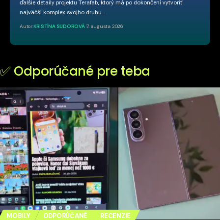
ďalšie detaily projektu Terafab, ktorý má po dokončení vytvoriť
najväčší komplex svojho druhu…
Autor:
KRISTÍNA SUDOROVÁ
7. augusta 2026
✅ Odporúčané pre teba
MOBILY
ODPORÚČANÉ
RECENZIE