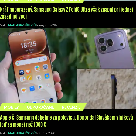
Kráľ neporazený. Samsung Galaxy Z Fold8 Ultra však zaspal pri jednej
zásadnej veci
Autor:
MATEJ KRAJČOVIČ
7. augusta 2026
MOBILY
ODPORÚČANÉ
RECENZIE
Apple či Samsung dobehne za polovicu. Honor dal Slovákom vlajkovú
loď za menej než 1000 €
Autor:
MATEJ KRAJČOVIČ
28. júla 2026