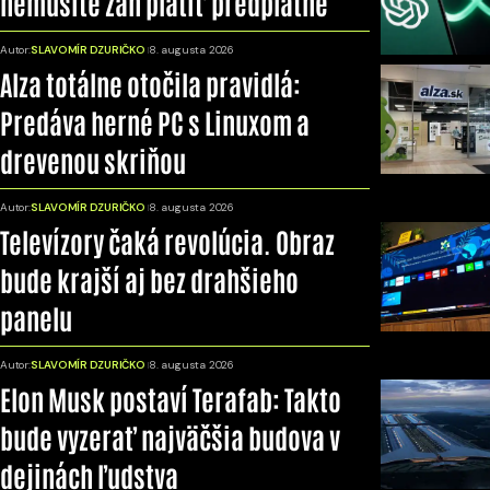
nemusíte zaň platiť predplatné
Autor:
SLAVOMÍR DZURIČKO
8. augusta 2026
Alza totálne otočila pravidlá:
Predáva herné PC s Linuxom a
drevenou skriňou
Autor:
SLAVOMÍR DZURIČKO
8. augusta 2026
Televízory čaká revolúcia. Obraz
bude krajší aj bez drahšieho
panelu
Autor:
SLAVOMÍR DZURIČKO
8. augusta 2026
Elon Musk postaví Terafab: Takto
bude vyzerať najväčšia budova v
dejinách ľudstva