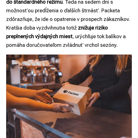
do štandardného režimu
. Teda na sedem dní s
možnosťou predĺženia o ďalších štrnásť. Packeta
zdôrazňuje, že ide o opatrenie v prospech zákazníkov.
Kratšia doba vyzdvihnutia totiž
znižuje riziko
preplnených výdajných miest
, urýchľuje tok balíkov a
pomáha doručovateľom zvládnuť vrchol sezóny.