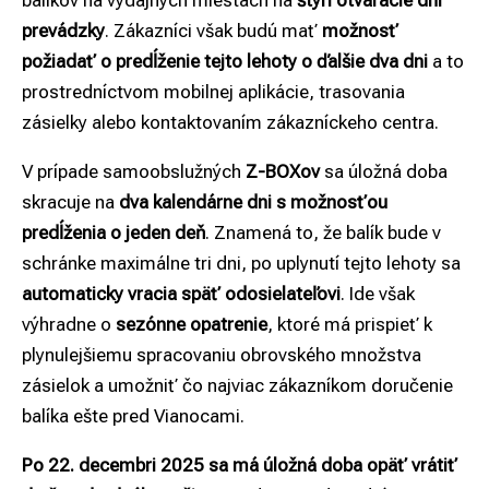
balíkov na výdajných miestach na
štyri otváracie dni
prevádzky
. Zákazníci však budú mať
možnosť
požiadať o predĺženie tejto lehoty o ďalšie dva dni
a to
prostredníctvom mobilnej aplikácie, trasovania
zásielky alebo kontaktovaním zákazníckeho centra.
V prípade samoobslužných
Z-BOXov
sa úložná doba
skracuje na
dva kalendárne dni s možnosťou
predĺženia o jeden deň
. Znamená to, že balík bude v
schránke maximálne tri dni, po uplynutí tejto lehoty sa
automaticky vracia späť odosielateľovi
. Ide však
výhradne o
sezónne opatrenie
, ktoré má prispieť k
plynulejšiemu spracovaniu obrovského množstva
zásielok a umožniť čo najviac zákazníkom doručenie
balíka ešte pred Vianocami.
Po 22. decembri 2025 sa má úložná doba opäť vrátiť