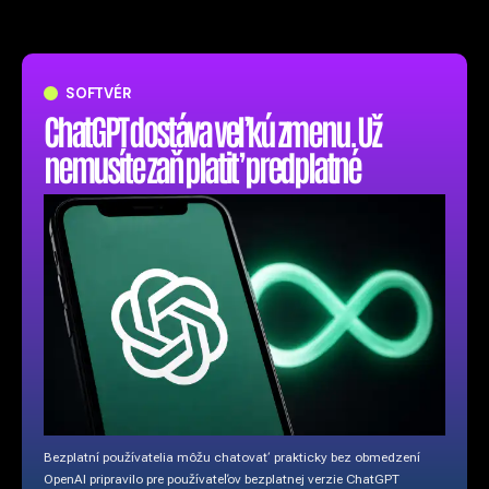
SOFTVÉR
ChatGPT dostáva veľkú zmenu. Už
nemusíte zaň platiť predplatné
Bezplatní používatelia môžu chatovať prakticky bez obmedzení
OpenAI pripravilo pre používateľov bezplatnej verzie ChatGPT