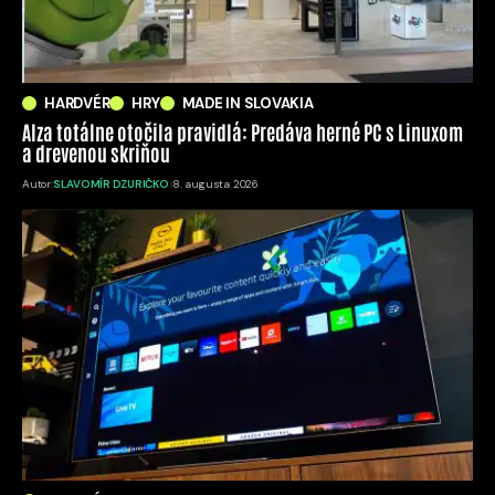
HARDVÉR
HRY
MADE IN SLOVAKIA
Alza totálne otočila pravidlá: Predáva herné PC s Linuxom
a drevenou skriňou
Autor:
SLAVOMÍR DZURIČKO
8. augusta 2026