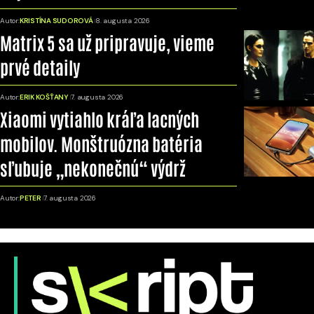
Autor:
KRISTÍNA SUDOROVÁ
8. augusta 2026
Matrix 5 sa už pripravuje, vieme
prvé detaily
Autor:
ERIK KOŠŤANY
7. augusta 2026
Xiaomi vytiahlo kráľa lacných
mobilov. Monštruózna batéria
sľubuje „nekonečnú“ výdrž
Autor:
PETER
7. augusta 2026