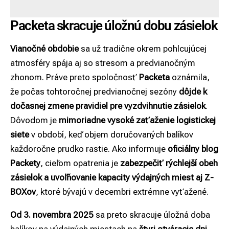
Packeta skracuje úložnú dobu zásielok
Vianočné obdobie
sa už tradične okrem pohlcujúcej
atmosféry spája aj so stresom a predvianočným
zhonom. Práve preto spoločnosť
Packeta
oznámila,
že počas tohtoročnej predvianočnej sezóny
dôjde k
dočasnej zmene pravidiel pre vyzdvihnutie zásielok
.
Dôvodom je
mimoriadne vysoké zaťaženie logistickej
siete
v období, keď objem doručovaných balíkov
každoročne prudko rastie. Ako informuje
oficiálny blog
Packety
, cieľom opatrenia je
zabezpečiť rýchlejší obeh
zásielok a uvoľňovanie kapacity výdajných miest aj Z-
BOXov
, ktoré bývajú v decembri extrémne vyťažené.
Od 3. novembra 2025
sa preto skracuje úložná doba