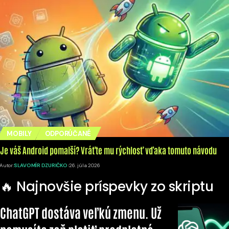
MOBILY
ODPORÚČANÉ
Je váš Android pomalší? Vráťte mu rýchlosť vďaka tomuto návodu
Autor:
SLAVOMÍR DZURIČKO
26. júla 2026
🔥 Najnovšie príspevky zo skriptu
ChatGPT dostáva veľkú zmenu. Už