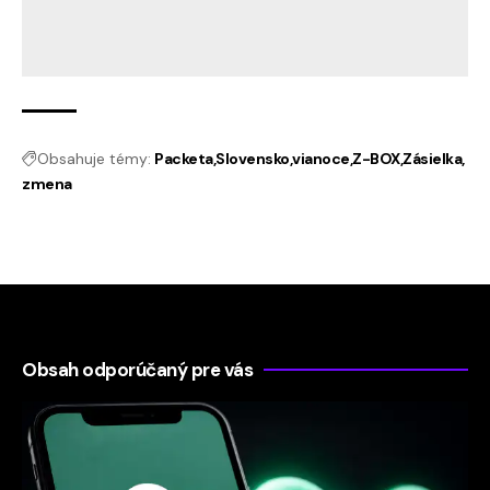
Obsahuje témy:
Packeta
Slovensko
vianoce
Z-BOX
Zásielka
zmena
Obsah odporúčaný pre vás