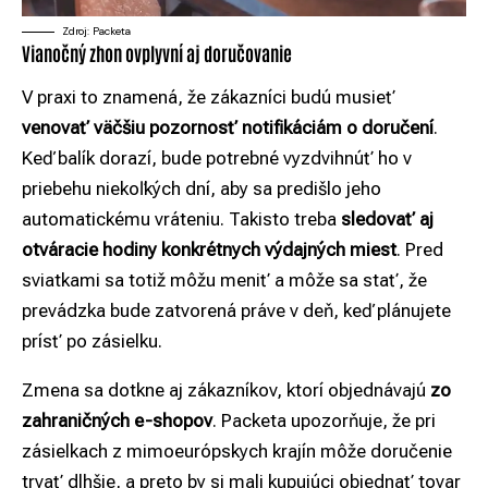
Zdroj: Packeta
Vianočný zhon ovplyvní aj doručovanie
V praxi to znamená, že zákazníci budú musieť
venovať väčšiu pozornosť notifikáciám o doručení
.
Keď balík dorazí, bude potrebné vyzdvihnúť ho v
priebehu niekoľkých dní, aby sa predišlo jeho
automatickému vráteniu. Takisto treba
sledovať aj
otváracie hodiny konkrétnych výdajných miest
. Pred
sviatkami sa totiž môžu meniť a môže sa stať, že
prevádzka bude zatvorená práve v deň, keď plánujete
prísť po zásielku.
Zmena sa dotkne aj zákazníkov, ktorí objednávajú
zo
zahraničných e-shopov
. Packeta upozorňuje, že pri
zásielkach z mimoeurópskych krajín môže doručenie
trvať dlhšie, a preto by si mali kupujúci objednať tovar