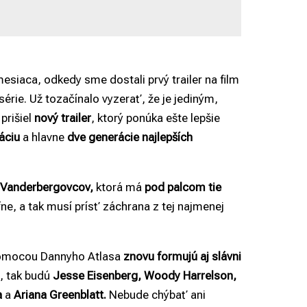
esiaca, odkedy sme dostali prvý trailer na film
érie. Už tozačínalo vyzerať, že je jediným,
prišiel
nový trailer
, ktorý ponúka ešte lepšie
táciu
a hlavne
dve generácie najlepších
 Vanderbergovcov,
ktorá má
pod palcom tie
úfne, a tak musí prísť záchrana z tej najmenej
 pomocou Dannyho Atlasa
znovu formujú aj slávni
, tak budú
Jesse Eisenberg, Woody Harrelson,
a
a
Ariana Greenblatt.
Nebude chýbať ani