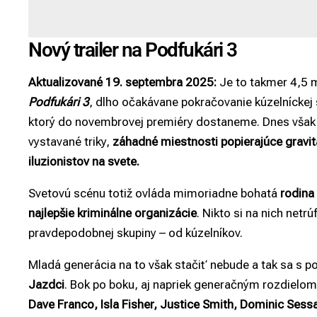
Nový trailer na Podfukári 3
Aktualizované 19. septembra 2025:
Je to takmer 4,5 m
Podfukári 3
, dlho očakávane pokračovanie kúzelníckej s
ktorý do novembrovej premiéry dostaneme. Dnes však 
vystavané triky,
záhadné miestnosti popierajúce gravi
iluzionistov na svete.
Svetovú scénu totiž ovláda mimoriadne bohatá
rodina
najlepšie kriminálne organizácie
. Nikto si na nich netr
pravdepodobnej skupiny – od kúzelníkov.
Mladá generácia na to však stačiť nebude a tak sa s
Jazdci
. Bok po boku, aj napriek generačným rozdielom
Dave Franco, Isla Fisher, Justice Smith, Dominic Sess