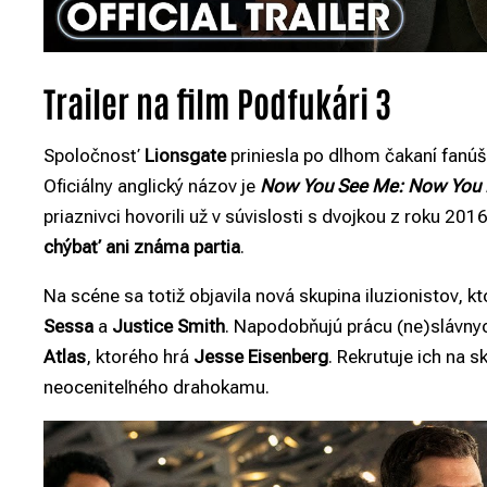
Trailer na film Podfukári 3
Spoločnosť
Lionsgate
priniesla po dlhom čakaní fanúšik
Oficiálny anglický názov je
Now You See Me: Now You 
priaznivci hovorili už v súvislosti s dvojkou z roku 2016
chýbať ani známa partia
.
Na scéne sa totiž objavila nová skupina iluzionistov, k
Sessa
a
Justice Smith
. Napodobňujú prácu (ne)slávnyc
Atlas
, ktorého hrá
Jesse Eisenberg
. Rekrutuje ich na 
neoceniteľného drahokamu.