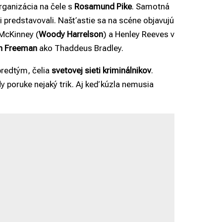
rganizácia na čele s
Rosamund Pike
. Samotná
si predstavovali. Našťastie sa na scéne objavujú
 McKinney (
Woody Harrelson
) a Henley Reeves v
n Freeman
ako Thaddeus Bradley.
predtým, čelia
svetovej sieti kriminálnikov
.
 poruke nejaký trik. Aj keď kúzla nemusia