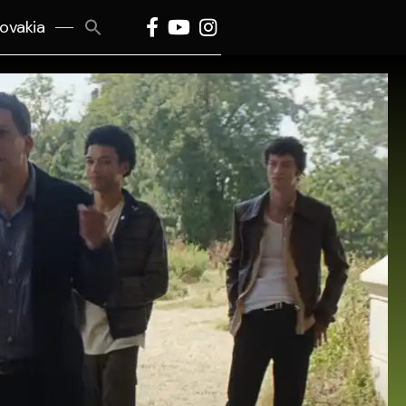
Search
lovakia
for:
Search Button