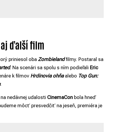
aj ďalší film
torý priniesol oba
Zombieland
filmy. Postaral sa
rted
. Na scenári sa spolu s ním podieľali
Eric
enáre k filmov
Hrdinovia ohňa
alebo
Top Gun:
u
.
 na nedávnej udalosti
CinemaCon
bola hneď
ak budeme môcť presvedčiť na jeseň, premiéra je