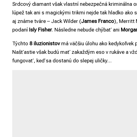
Srdcový diamant však vlastní nebezpečná kriminálna o
lúpež tak ani s magickými trikmi nejde tak hladko ako 
aj známe tváre – Jack Wilder (
James Franco
), Merritt
podaní
Isly Fisher
. Následne nebude chýbať ani
Morga
Týchto
8 iluzionistov
má väčšiu úlohu ako kedykoľvek 
Našťastie však budú mať zakaždým eso v rukáve a vždy
fungovať, keď sa dostanú do slepej uličky…