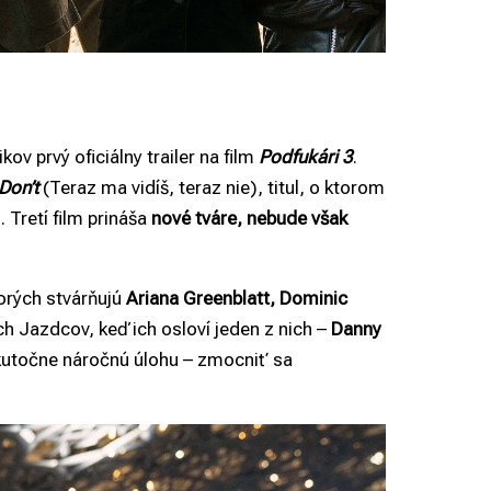
ov prvý oficiálny trailer na film
Podfukári 3
.
Don’t
(Teraz ma vidíš, teraz nie), titul, o ktorom
. Tretí film prináša
nové tváre, nebude však
torých stvárňujú
Ariana Greenblatt, Dominic
h Jazdcov, keď ich osloví jeden z nich –
Danny
skutočne náročnú úlohu – zmocniť sa