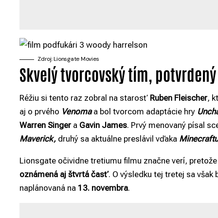
Zdroj: Lionsgate Movies
Skvelý tvorcovský tím, potvrdený 
Réžiu si tento raz zobral na starosť
Ruben Fleischer
, k
aj o prvého
Venoma
a bol tvorcom adaptácie hry
Uncha
Warren Singer
a
Gavin James
. Prvý menovaný písal sc
Maverick,
druhý sa aktuálne preslávil vďaka
Minecraft
Lionsgate očividne tretiumu filmu značne verí, pretože
oznámená aj štvrtá časť
. O výsledku tej tretej sa vš
naplánovaná na
13. novembra
.