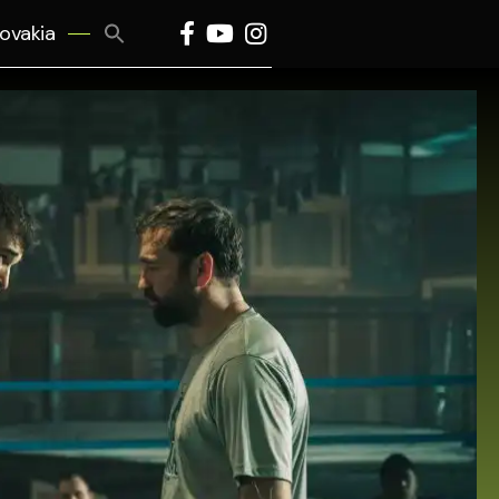
Search
lovakia
for:
Search Button