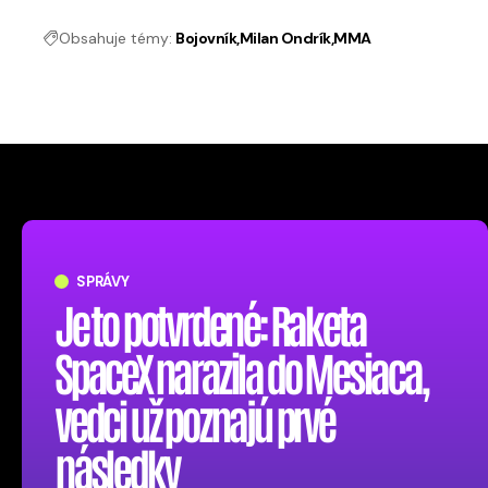
Obsahuje témy:
Bojovník
Milan Ondrík
MMA
SPRÁVY
Je to potvrdené: Raketa
SpaceX narazila do Mesiaca,
vedci už poznajú prvé
následky