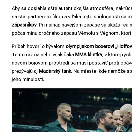
Aby sa dosiahla ešte autentickejšia atmosféra, nakrúc
sa stal partnerom filmu a vďaka tejto spoločnosti sa 
zápasníkov
. Pri najnapínavejšom zápase sa ukážu reáln
počas minuloročného zápasu Vémolu s Véghom, ktorí
Príbeh hovorí o bývalom
olympijskom boxerovi „Hoffov
Tento raz na neho však čaká
MMA klietka
, v ktorej rýc
novom bojovom prostredí sa musí postaviť proti obá
prezývajú aj
Maďarský tank
. Na mieste, kde nemôže sp
jeho minulosti.