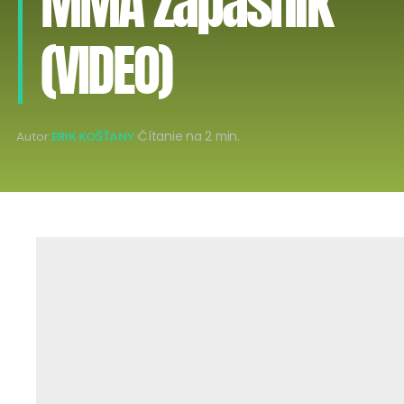
MMA zápasník
(VIDEO)
Autor:
ERIK KOŠŤANY
Čítanie na 2 min.