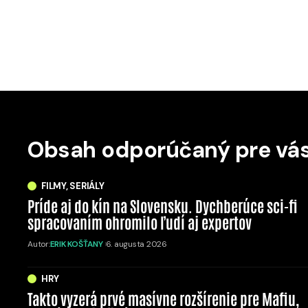
Obsah odporúčaný pre vá
FILMY, SERIÁLY
Príde aj do kín na Slovensku. Dychberúce sci-fi
spracovaním ohromilo ľudí aj expertov
Autor:
ERIK KOŠŤANY
6. augusta 2026
HRY
Takto vyzerá prvé masívne rozšírenie pre Mafiu,