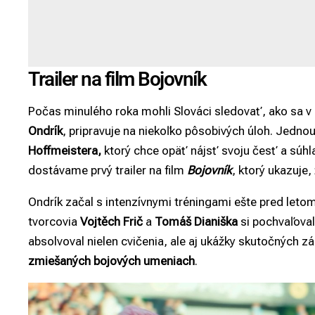
Trailer na film Bojovník
Počas minulého roka mohli Slováci sledovať, ako sa v
Ondrík
, pripravuje na niekoľko pôsobivých úloh. Jednou
Hoffmeistera,
ktorý chce opäť nájsť svoju česť a súhl
dostávame prvý trailer na film
Bojovník
, ktorý ukazuje,
Ondrík začal s intenzívnymi tréningami ešte pred let
tvorcovia
Vojtěch Frič
a
Tomáš Dianiška
si pochvaľoval
absolvoval nielen cvičenia, ale aj ukážky skutočných 
zmiešaných bojových umeniach
.