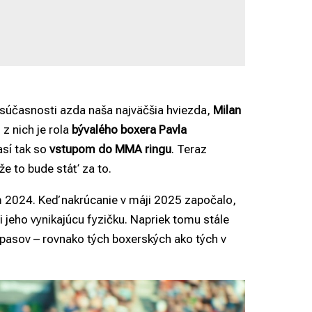
 súčasnosti azda naša najväčšia hviezda,
Milan
 z nich je rola
bývalého boxera Pavla
así tak so
vstupom do MMA ringu
. Teraz
 že to bude stáť za to.
om 2024. Keď nakrúcanie v máji 2025 započalo,
i jeho vynikajúcu fyzičku. Napriek tomu stále
zápasov – rovnako tých boxerských ako tých v