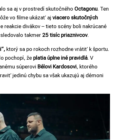
alo sa aj v prostredí skutočného
Octagonu
. Ten
môže vo filme ukázať aj
viacero skutočných
e reakcie divákov – tieto scény boli nakrúcané
 sledovalo takmer
25 tisíc priaznivcov
.
i“,
ktorý sa po rokoch rozhodne vrátiť k športu.
hlo pochopí, že
platia úplne iné pravidlá
. V
vanému súperovi
Bélovi Kardosovi
, ktorého
raviť jedinú chybu sa však ukazujú aj démoni