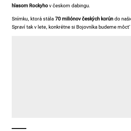
hlasom Rockyho
v českom dabingu.
Snímku, ktorá stála
70 miliónov českých korún
do naši
Spraví tak v lete, konkrétne si Bojovníka budeme môcť