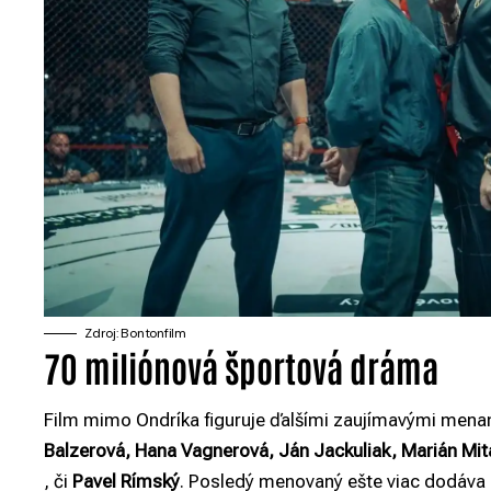
Zdroj: Bontonfilm
70 miliónová športová dráma
Film mimo Ondríka figuruje ďalšími zaujímavými menami
Balzerová, Hana Vagnerová, Ján Jackuliak, Marián Mit
, či
Pavel Rímský
. Posledý menovaný ešte viac dodáva 