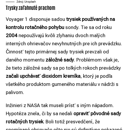
Zdroj: Unsplash
Trysky zaľahnuté prachom
Voyager 1 disponuje sadou
trysiek používaných na
kontrolu rotačného pohybu
sondy. Tie sa od roku
2004
nepoužívajú kvôli zlyhaniu dvoch malých
interných ohrievačov nevyhnutných pre ich prevádzku.
Činnosť tejto primárnej sady trysiek prevzali od
daného momentu
záložné sady
. Problémom však je,
že tieto záložné sady sa po toľkých rokoch prevádzky
začali upchávať dioxidom kremíka
, ktorý je podľa
všetkého produktom gumeného materiálu v nádrži s
palivom.
Inžinieri z NASA tak museli prísť s iným nápadom.
Hypotéza znela, či by sa nedali
opraviť pôvodné sady
rotačných trysiek
. Boli totiž presvedčení, že
spomínané ohrievače ešte nie sú definitívne pokazené.