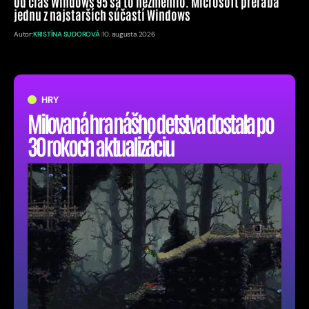
Od čias Windows 95 sa to nezmenilo. Microsoft prerába
jednu z najstarších súčastí Windows
Autor:
KRISTÍNA SUDOROVÁ
10. augusta 2026
HRY
Milovaná hra nášho detstva dostala po
30 rokoch aktualizáciu