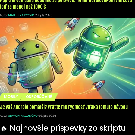
loď za menej než 1000 €
Autor:
MATEJ KRAJČOVIČ
28. júla 2026
MOBILY
ODPORÚČANÉ
Je váš Android pomalší? Vráťte mu rýchlosť vďaka tomuto návodu
Autor:
SLAVOMÍR DZURIČKO
26. júla 2026
🔥 Najnovšie príspevky zo skriptu