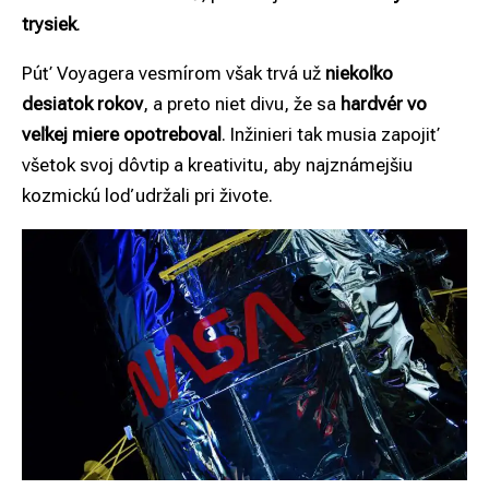
trysiek
.
Púť Voyagera vesmírom však trvá už
niekoľko
desiatok rokov
, a preto niet divu, že sa
hardvér vo
veľkej miere opotreboval
. Inžinieri tak musia zapojiť
všetok svoj dôvtip a kreativitu, aby najznámejšiu
kozmickú loď udržali pri živote.