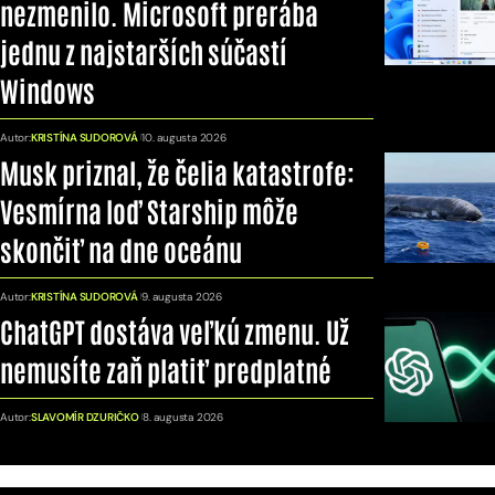
nezmenilo. Microsoft prerába
jednu z najstarších súčastí
Windows
Autor:
KRISTÍNA SUDOROVÁ
10. augusta 2026
Musk priznal, že čelia katastrofe:
Vesmírna loď Starship môže
skončiť na dne oceánu
Autor:
KRISTÍNA SUDOROVÁ
9. augusta 2026
ChatGPT dostáva veľkú zmenu. Už
nemusíte zaň platiť predplatné
Autor:
SLAVOMÍR DZURIČKO
8. augusta 2026