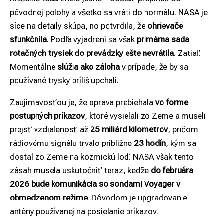
pôvodnej polohy a všetko sa vráti do normálu. NASA je
síce na detaily skúpa, no potvrdila, že
ohrievače
sfunkčnila
. Podľa vyjadrení sa však
primárna sada
rotačných trysiek do prevádzky ešte nevrátila
. Zatiaľ.
Momentálne
slúžia ako záloha
v prípade, že by sa
používané trysky príliš upchali.
Zaujímavosťou je, že oprava prebiehala
vo forme
postupných príkazov
, ktoré vysielali zo Zeme a museli
prejsť vzdialenosť až
25 miliárd kilometrov
, pričom
rádiovému signálu trvalo približne
23 hodín
, kým sa
dostal zo Zeme na kozmickú loď. NASA však tento
zásah musela uskutočniť teraz, keďže
do februára
2026 bude komunikácia so sondami Voyager v
obmedzenom režime
. Dôvodom je upgradovanie
antény používanej na posielanie príkazov.