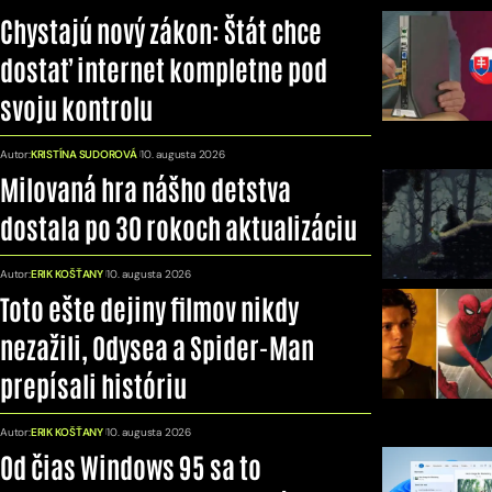
Chystajú nový zákon: Štát chce
dostať internet kompletne pod
svoju kontrolu
Autor:
KRISTÍNA SUDOROVÁ
10. augusta 2026
Milovaná hra nášho detstva
dostala po 30 rokoch aktualizáciu
Autor:
ERIK KOŠŤANY
10. augusta 2026
Toto ešte dejiny filmov nikdy
nezažili, Odysea a Spider-Man
prepísali históriu
Autor:
ERIK KOŠŤANY
10. augusta 2026
Od čias Windows 95 sa to