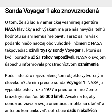
Sonda Voyager 1 ako znovuzrodená
O tom, že sú ľudia v americkej vesmírnej agentúre
NASA
hlavičky a ich výskum má pre nás nevyčísliteľnú
hodnotu sa ani nemusíme baviť. Teraz sa im však
podarilo niečo naozaj obdivuhodné. Inžinieri z NASA
takpovediac
oživili trysky sondy Voyager 1
, ktoré sa
kvôli poruche už
21 rokov nepoužívali
. NASA o svojom
úspechu informovala prostredníctvom
oznámenia
.
Počuli ste už o najvzdialenejšom objekte vytvoreným
človekom? Je ním presne sonda
Voyager 1
. NASA ju
vypustila ešte v roku
1977
a priestor mimo Zeme
brázdi rýchlosťou
56 000 km/h
. Avšak na to, aby
sonda udržiavala svoju orientáciu, mohla sa otáčať a
anténou komunikovať, potrebuje
sadu niekoľkých