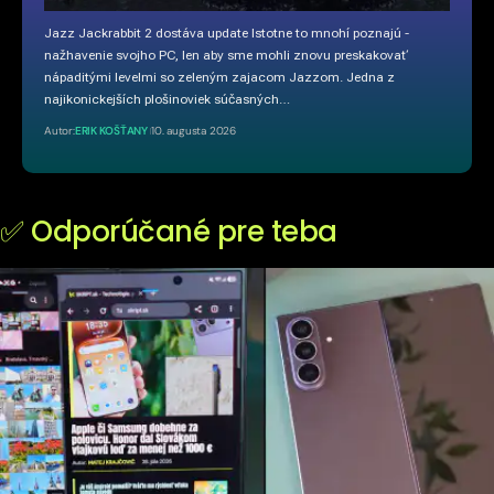
Jazz Jackrabbit 2 dostáva update Istotne to mnohí poznajú -
nažhavenie svojho PC, len aby sme mohli znovu preskakovať
nápaditými levelmi so zeleným zajacom Jazzom. Jedna z
najikonickejších plošinoviek súčasných…
Autor:
ERIK KOŠŤANY
10. augusta 2026
✅ Odporúčané pre teba