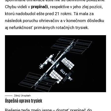
Chybu videli v
prepínači
, respektíve v jeho zlej pozícii,
ktorú nadobudol ešte pred 21 rokmi. Tá mala za
následok poruchu ohrievačov a v konečnom dôsledku
aj nefunkčnosť primárnych rotačných trysiek.
Zdroj: Unsplash
Úspešná oprava trysiek
Riešenie teda znelo jasne – dostať prepínač do