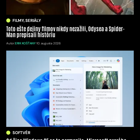
FILMY, SERIÁLY
Toto ešte dejiny filmov nikdy nezažili, Odysea a Spider-
Man prepísali históriu
Autor:
ERIK KOŠŤANY
10. augusta 2026
SOFTVÉR