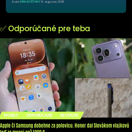
Autor:
ERIK KOŠŤANY
6. augusta 2026
✅ Odporúčané pre teba
MOBILY
ODPORÚČANÉ
RECENZIE
Apple či Samsung dobehne za polovicu. Honor dal Slovákom vlajkovú
loď za menej než 1000 €