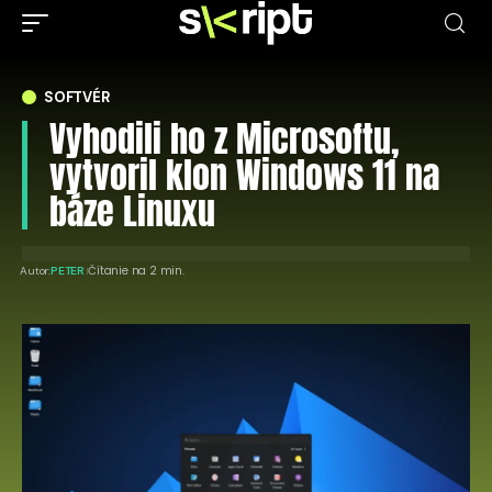
SOFTVÉR
Vyhodili ho z Microsoftu,
vytvoril klon Windows 11 na
báze Linuxu
Čítanie na 2 min.
Autor:
PETER