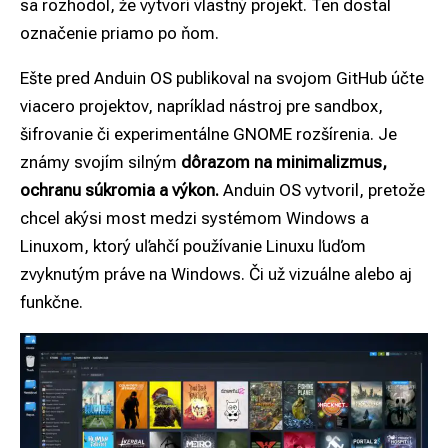
sa rozhodol, že vytvorí vlastný projekt. Ten dostal
označenie priamo po ňom.
Ešte pred Anduin OS publikoval na svojom GitHub účte
viacero projektov, napríklad nástroj pre sandbox,
šifrovanie či experimentálne GNOME rozšírenia. Je
známy svojím silným
dôrazom na minimalizmus,
ochranu súkromia a výkon.
Anduin OS vytvoril, pretože
chcel akýsi most medzi systémom Windows a
Linuxom, ktorý uľahčí používanie Linuxu ľuďom
zvyknutým práve na Windows. Či už vizuálne alebo aj
funkčne.