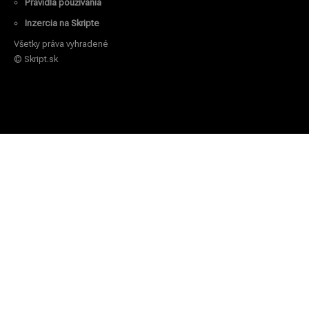
Pravidlá používania
Inzercia na Skripte
Všetky práva vyhradené
© Skript.sk