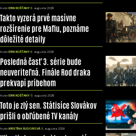
Autor:
ERIK KOŠŤANY
6. augusta 2026
Takto vyzerá prvé masívne
rozšírenie pre Mafiu, poznáme
dôležité detaily
Autor:
ERIK KOŠŤANY
6. augusta 2026
Posledná časť 3. série bude
neuveriteľná. Finále Rod draka
prekvapí príbehom
Autor:
ERIK KOŠŤANY
5. augusta 2026
Toto je zlý sen. Státisíce Slovákov
prišli o obľúbené TV kanály
Autor:
KRISTÍNA SUDOROVÁ
5. augusta 2026