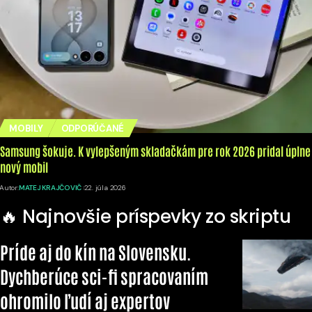
MOBILY
ODPORÚČANÉ
Samsung šokuje. K vylepšeným skladačkám pre rok 2026 pridal úplne
nový mobil
Autor:
MATEJ KRAJČOVIČ
22. júla 2026
🔥 Najnovšie príspevky zo skriptu
Príde aj do kín na Slovensku.
Dychberúce sci-fi spracovaním
ohromilo ľudí aj expertov