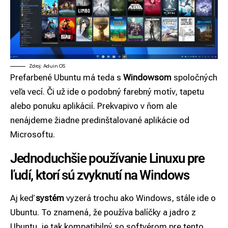
Zdroj: Aduin OS
Prefarbené Ubuntu má teda s
Windowsom
spoločných
veľa vecí. Či už ide o podobný farebný motív, tapetu
alebo ponuku aplikácií. Prekvapivo v ňom ale
nenájdeme žiadne predinštalované aplikácie od
Microsoftu.
Jednoduchšie používanie Linuxu pre
ľudí, ktorí sú zvyknutí na Windows
Aj keď
systém
vyzerá trochu ako Windows, stále ide o
Ubuntu. To znamená, že používa balíčky a jadro z
Ubuntu, je tak kompatibilný so softvérom pre tento