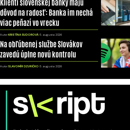
Klienti slovenskej banky majú
dôvod na radosť: Banka im nechá
viac peňazí vo vrecku
Autor:
KRISTÍNA SUDOROVÁ
5. augusta 2026
Na obľúbenej službe Slovákov
zavedú úplne novú kontrolu
Autor:
SLAVOMÍR DZURIČKO
5. augusta 2026