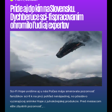
Príde aj do kín na Slovensku.
Dychberúce sci-fi spracovaním
ohromilo ľudí aj expertov
Sci-Fi Hope uvidíme aj u nás Počas mája smerovala pozornosť
fanúšikov sci-fi k na prvý pohľad nenápadnej, no pôsobivo
vyzerajúcej snímke Hope z juhokórejskej produkcie. Pred mesiacom
ešte zbystrili pozornosť,…