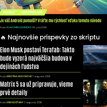
MOBILY
ODPORÚČANÉ
Je váš Android pomalší? Vráťte mu rýchlosť vďaka tomuto návodu
Autor:
SLAVOMÍR DZURIČKO
26. júla 2026
🔥 Najnovšie príspevky zo skriptu
Elon Musk postaví Terafab: Takto
bude vyzerá najväčšia budova v
dejinách ľudstva
Autor:
KRISTÍNA SUDOROVÁ
7. augusta 2026
Matrix 5 sa už pripravuje, vieme
prvé detaily
Autor:
ERIK KOŠŤANY
7. augusta 2026