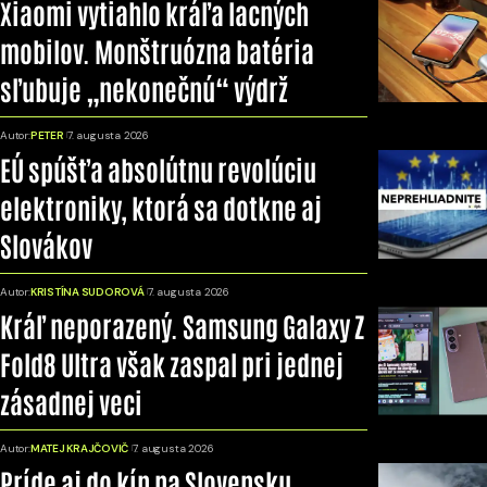
Xiaomi vytiahlo kráľa lacných
mobilov. Monštruózna batéria
sľubuje „nekonečnú“ výdrž
Autor:
PETER
7. augusta 2026
EÚ spúšťa absolútnu revolúciu
elektroniky, ktorá sa dotkne aj
Slovákov
Autor:
KRISTÍNA SUDOROVÁ
7. augusta 2026
Kráľ neporazený. Samsung Galaxy Z
Fold8 Ultra však zaspal pri jednej
zásadnej veci
Autor:
MATEJ KRAJČOVIČ
7. augusta 2026
Príde aj do kín na Slovensku.