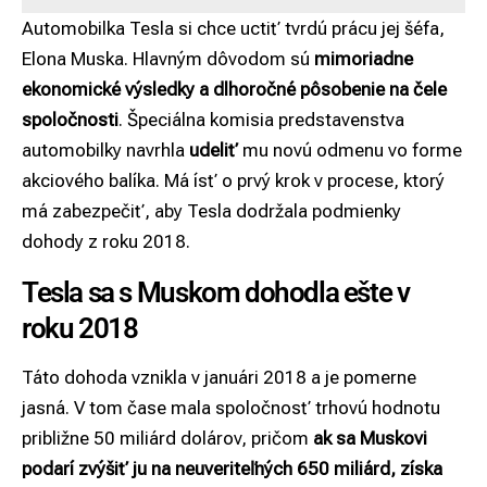
Automobilka Tesla si chce uctiť tvrdú prácu jej šéfa,
Elona Muska. Hlavným dôvodom sú
mimoriadne
ekonomické výsledky a dlhoročné pôsobenie na čele
spoločnosti
. Špeciálna komisia predstavenstva
automobilky navrhla
udeliť
mu novú odmenu vo forme
akciového balíka. Má ísť o prvý krok v procese, ktorý
má zabezpečiť, aby Tesla dodržala podmienky
dohody z roku 2018.
Tesla sa s Muskom dohodla ešte v
roku 2018
Táto dohoda vznikla v januári 2018 a je pomerne
jasná. V tom čase mala spoločnosť trhovú hodnotu
približne 50 miliárd dolárov, pričom
ak sa Muskovi
podarí zvýšiť ju na neuveriteľných 650 miliárd, získa