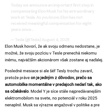
Today we announce an important first step in
compensating Elon Musk for his extraordinary
work at Tesla. As you know, Elon has not
received meaningful compensation for eight
years since…
— Tesla (@Tesla)
August 4, 2025
Elon Musk hovorí, že ak svoju odmenu nedostane, je
možné, že svoju pozíciu v Tesle prenechá niekomu
inému, najväčším akcionárom však zostane aj naďalej.
Posledné mesiace si ale šéf Tesly trochu zavaril,
pretože práve
on je jedným z dôvodov, prečo sa
automobilke momentálne v predajoch nedarí tak, ako
sa očakávalo
. Model Y je síce stále najpredávanejším
elektromobilom na svete, no potenciál v roku 2025
nenaplnil. Musk sa výrazne angažoval v politike a pre