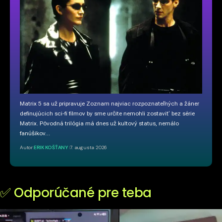
Matrix 5 sa už pripravuje Zoznam najviac rozpoznateľných a žáner
definujúcich sci-fi filmov by sme určite nemohli zostaviť bez série
Matrix. Pôvodná trilógia má dnes už kultový status, nemálo
fanúšikov…
Autor:
ERIK KOŠŤANY
7. augusta 2026
✅ Odporúčané pre teba