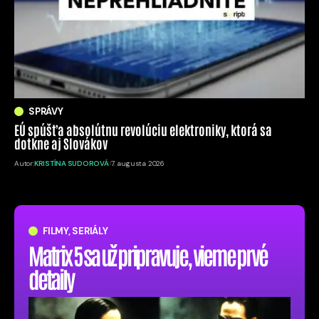
SPRÁVY
EÚ spúšťa absolútnu revolúciu elektroniky, ktorá sa
dotkne aj Slovákov
Autor:
KRISTÍNA SUDOROVÁ
7. augusta 2026
FILMY, SERIÁLY
Matrix 5 sa už pripravuje, vieme prvé
detaily