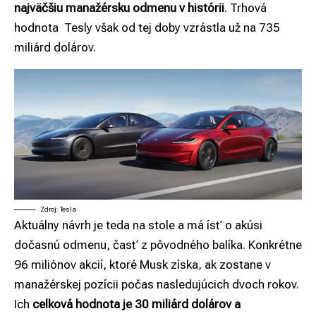
najväčšiu manažérsku odmenu v histórii
. Trhová
hodnota Tesly však od tej doby vzrástla už na 735
miliárd dolárov.
Zdroj: Tesla
Aktuálny návrh je teda na stole a má ísť o akúsi
dočasnú odmenu, časť z pôvodného balíka. Konkrétne
96 miliónov akcií, ktoré Musk získa, ak zostane v
manažérskej pozícii počas nasledujúcich dvoch rokov.
Ich
celková hodnota je 30 miliárd dolárov a