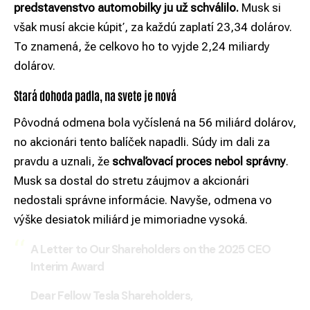
predstavenstvo automobilky ju už schválilo.
Musk si
však musí akcie kúpiť, za každú zaplatí 23,34 dolárov.
To znamená, že celkovo ho to vyjde 2,24 miliardy
dolárov.
Stará dohoda padla, na svete je nová
Pôvodná odmena bola vyčíslená na 56 miliárd dolárov,
no akcionári tento balíček napadli. Súdy im dali za
pravdu a uznali, že
schvaľovací proces nebol správny
.
Musk sa dostal do stretu záujmov a akcionári
nedostali správne informácie. Navyše, odmena vo
výške desiatok miliárd je mimoriadne vysoká.
A Letter to Our Shareholders on the 2025 CEO
Interim Award
Dear Fellow Tesla Shareholders,