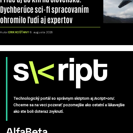
Dychberúce sci-fi spracovaním
ohromilo ľudí aj expertov
Autor:
ERIK KOŠŤANY
6. augusta 2026
Technologický portál so správnym skriptom aj /script>om/.
Chceme sa na veci pozerať pozornejšie ako ostatní a lákavejšie
ako ste boli doteraz zvyknutí.