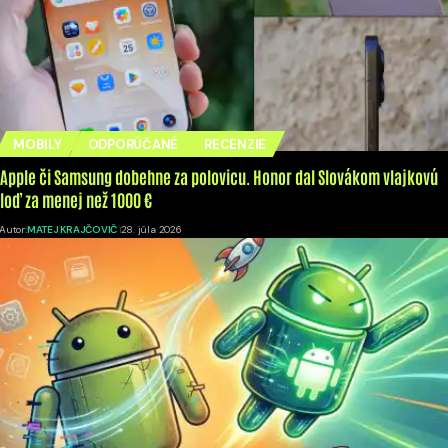
MOBILY
ODPORÚČANÉ
RECENZIE
Apple či Samsung dobehne za polovicu. Honor dal Slovákom vlajkovú
loď za menej než 1000 €
Autor:
MATEJ KRAJČOVIČ
28. júla 2026