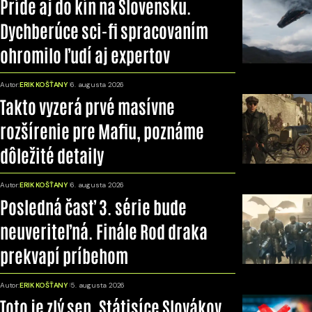
Príde aj do kín na Slovensku.
Dychberúce sci-fi spracovaním
ohromilo ľudí aj expertov
Autor:
ERIK KOŠŤANY
6. augusta 2026
Takto vyzerá prvé masívne
rozšírenie pre Mafiu, poznáme
dôležité detaily
Autor:
ERIK KOŠŤANY
6. augusta 2026
Posledná časť 3. série bude
neuveriteľná. Finále Rod draka
prekvapí príbehom
Autor:
ERIK KOŠŤANY
5. augusta 2026
Toto je zlý sen. Státisíce Slovákov