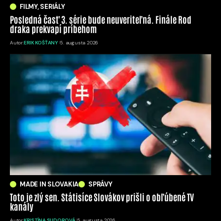
FILMY, SERIÁLY
Posledná časť 3. série bude neuveriteľná. Finále Rod
draka prekvapí príbehom
Autor:
ERIK KOŠŤANY
5. augusta 2026
MADE IN SLOVAKIA
SPRÁVY
Toto je zlý sen. Státisíce Slovákov prišli o obľúbené TV
kanály
Autor:
KRISTÍNA SUDOROVÁ
5. augusta 2026