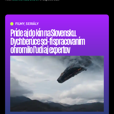
FILMY, SERIÁLY
Príde aj do kín na Slovensku.
Dychberúce sci-fi spracovaním
ohromilo ľudí aj expertov