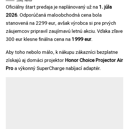
Zdroj: Honor
Oficiálny štart predaja je naplánovaný už na
1. júla
2026
. Odporúčaná maloobchodná cena bola
stanovená na 2299 eur, avšak výrobca si pre prvých
záujemcov pripravil zaujímavú letnú akciu. Vďaka zľave
300 eur klesne finálna cena na
1999 eur
.
Aby toho nebolo málo, k nákupu zákazníci bezplatne
získajú aj domáci projektor
Honor Choice Projector Air
Pro
a výkonný SuperCharge nabíjací adaptér.