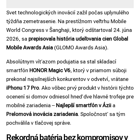
Svet technologických inovácií zažil počas uplynulého
týždňa zemetrasenie. Na prestížnom veľtrhu Mobile
World Congress v Šanghaji, ktorý odštartoval 24. júna
2026, sa
prepisovala história udeľovania cien
Global
Mobile Awards Asia
(GLOMO Awards Asia).
Absolútnym víťazom podujatia sa stal skladací
smartfón
HONOR Magic V6
, ktorý v priamom súboji
prekonal najsilnejších konkurentov v odvetví, vrátane
iPhonu 17 Pro
. Ako vôbec prvý produkt v histórii týchto
ocenení si domov odniesol hneď dve hlavné trofeje pre
mobilné zariadenia –
Najlepší smartfón v Ázii
a
Prelomová inovácia zariadenia
. Spoločnosť sa tým
pochválila v tlačovej správe.
Rekordná batéria bez kompromisov v