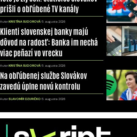
prišli o obľúbené TV kanály
Autor:
KRISTÍNA SUDOROVÁ
5. augusta 2026
Klienti slovenskej banky majú
dôvod na radosť: Banka im nechá
viac peňazí vo vrecku
Autor:
KRISTÍNA SUDOROVÁ
5. augusta 2026
Na obľúbenej službe Slovákov
zavedú úplne novú kontrolu
Autor:
SLAVOMÍR DZURIČKO
5. augusta 2026