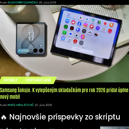
Autor:
SLAVOMÍR DZURIČKO
26. júla 2026
MOBILY
ODPORÚČANÉ
Samsung šokuje. K vylepšeným skladačkám pre rok 2026 pridal úplne
nový mobil
Autor:
MATEJ KRAJČOVIČ
22. júla 2026
🔥 Najnovšie príspevky zo skriptu