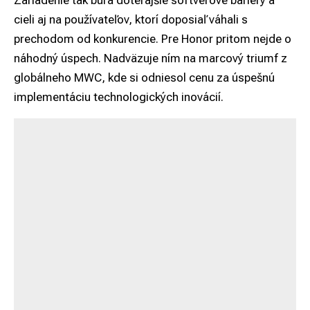
Zariadenie tak búra doterajšie softvérové bariéry a
cieli aj na používateľov, ktorí doposiaľ váhali s
prechodom od konkurencie. Pre Honor pritom nejde o
náhodný úspech. Nadväzuje ním na marcový triumf z
globálneho MWC, kde si odniesol cenu za úspešnú
implementáciu technologických inovácií.