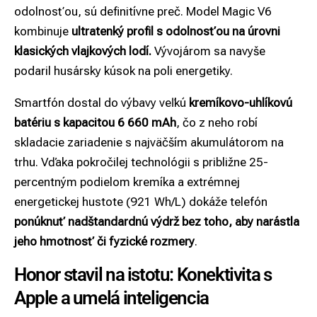
odolnosťou, sú definitívne preč. Model Magic V6
kombinuje
ultratenký profil s odolnosťou na úrovni
klasických vlajkových lodí.
Vývojárom sa navyše
podaril husársky kúsok na poli energetiky.
Smartfón dostal do výbavy veľkú
kremíkovo-uhlíkovú
batériu s kapacitou 6 660 mAh
, čo z neho robí
skladacie zariadenie s najväčším akumulátorom na
trhu. Vďaka pokročilej technológii s približne 25-
percentným podielom kremíka a extrémnej
energetickej hustote (921 Wh/L) dokáže telefón
ponúknuť nadštandardnú výdrž bez toho, aby narástla
jeho hmotnosť či fyzické rozmery
.
Honor stavil na istotu: Konektivita s
Apple a umelá inteligencia