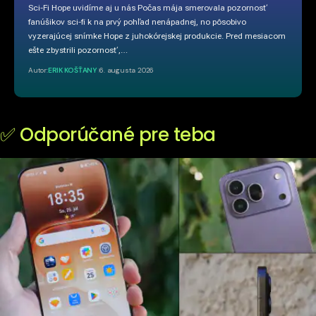
Sci-Fi Hope uvidíme aj u nás Počas mája smerovala pozornosť
fanúšikov sci-fi k na prvý pohľad nenápadnej, no pôsobivo
vyzerajúcej snímke Hope z juhokórejskej produkcie. Pred mesiacom
ešte zbystrili pozornosť,…
Autor:
ERIK KOŠŤANY
6. augusta 2026
✅ Odporúčané pre teba