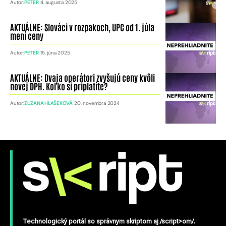
Autor:
PETER
4. augusta 2025
AKTUÁLNE: Slováci v rozpakoch, UPC od 1. júla
mení ceny
Autor:
PETER
15. júna 2025
AKTUÁLNE: Dvaja operátori zvyšujú ceny kvôli
novej DPH. Koľko si priplatíte?
Autor:
ZUZANA HLAŠEKOVÁ
20. novembra 2024
Technologický portál so správnym skriptom aj /script>om/.