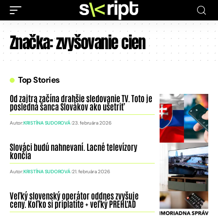
Značka:
zvyšovanie cien
Top Stories
Od zajtra začína drahšie sledovanie TV. Toto je
posledná šanca Slovákov ako ušetriť
Autor:
KRISTÍNA SUDOROVÁ
23. februára 2026
Slováci budú nahnevaní. Lacné televízory
končia
Autor:
KRISTÍNA SUDOROVÁ
21. februára 2026
Veľký slovenský operátor oddnes zvyšuje
ceny. Koľko si priplatíte + veľký PREHĽAD