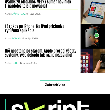
iPadOS 26 oficiálne: VEĽKÝ sumár noviniek
(+najdoležitejšia inovácia)
Autor:
DÁVID IGAZ
9. júna 2025
15 rokov po iPhone. Na iPad prichádza
vytúžená aplikácia
Autor:
TOMÁŠ
29. mája 2025
Nič neostane po starom. Apple prerobí všetky
systémy, vyše dekádu tak rázne nezasiahol
Autor:
PETER
14. marca 2025
Zobraziť viac