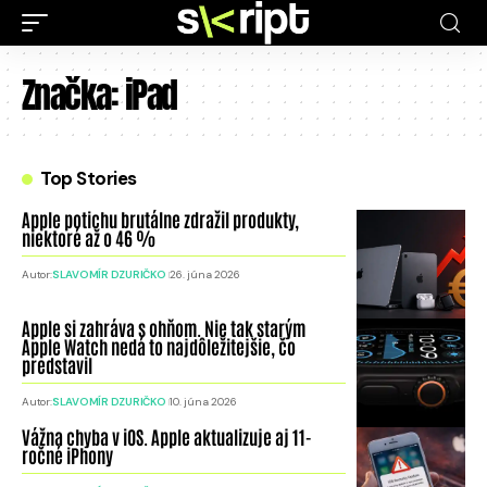
Značka:
iPad
Top Stories
Apple potichu brutálne zdražil produkty,
niektoré až o 46 %
Autor:
SLAVOMÍR DZURIČKO
26. júna 2026
Apple si zahráva s ohňom. Nie tak starým
Apple Watch nedá to najdôležitejšie, čo
predstavil
Autor:
SLAVOMÍR DZURIČKO
10. júna 2026
Vážna chyba v iOS. Apple aktualizuje aj 11-
ročné iPhony