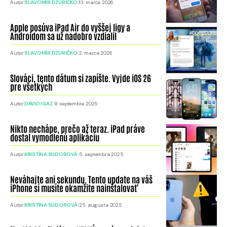
Autor:
SLAVOMÍR DZURIČKO
13. marca 2026
Apple posúva iPad Air do vyššej ligy a
Androidom sa už nadobro vzdialil
Autor:
SLAVOMÍR DZURIČKO
2. marca 2026
Slováci, tento dátum si zapíšte. Vyjde iOS 26
pre všetkých
Autor:
DÁVID IGAZ
9. septembra 2025
Nikto nechápe, prečo až teraz. iPad práve
dostal vymodlenú aplikáciu
Autor:
KRISTÍNA SUDOROVÁ
5. septembra 2025
Neváhajte ani sekundu. Tento update na váš
iPhone si musíte okamžite nainštalovať
Autor:
KRISTÍNA SUDOROVÁ
25. augusta 2025