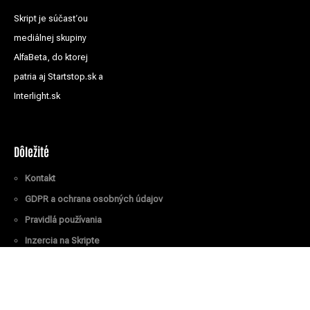
Skript je súčasťou
mediálnej skupiny
AlfaBeta, do ktorej
patria aj Startstop.sk a
Interlight.sk
Dôležité
Kontakt
GDPR a ochrana osobných údajov
Pravidlá používania
Inzercia na Skripte
Všetky práva vyhradené
© Skript.sk