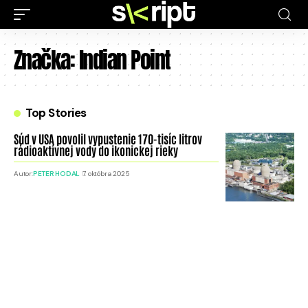
Značka:
Indian Point
Top Stories
Súd v USA povolil vypustenie 170-tisíc litrov
rádioaktívnej vody do ikonickej rieky
Autor:
PETER HODAL
7. októbra 2025