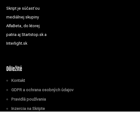
Skript je súčasťou
mediálnej skupiny
AlfaBeta, do ktorej
patria aj Startstop.sk a
Interlight.sk
Dôležité
Kontakt
GDPR a ochrana osobných údajov
Pravidlá používania
Inzercia na Skripte
Všetky práva vyhradené
© Skript.sk