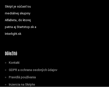
Skript je súčasťou
mediálnej skupiny
AlfaBeta, do ktorej
patria aj Startstop.sk a
Interlight.sk
Dôležité
Kontakt
GDPR a ochrana osobných údajov
Pravidlá používania
Inzercia na Skripte
Všetky práva vyhradené
© Skript.sk