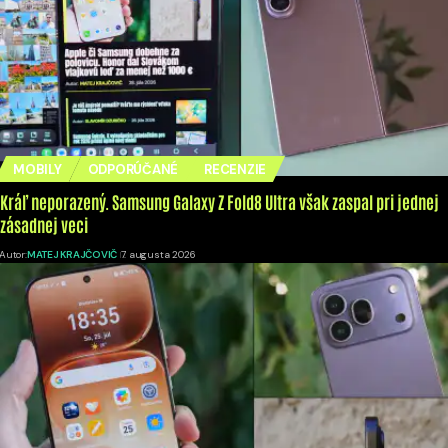
MOBILY
ODPORÚČANÉ
RECENZIE
Kráľ neporazený. Samsung Galaxy Z Fold8 Ultra však zaspal pri jednej
zásadnej veci
Autor:
MATEJ KRAJČOVIČ
7. augusta 2026