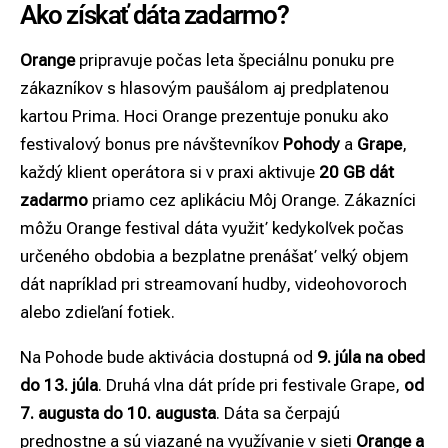
Ako získať dáta zadarmo?
Orange
pripravuje počas leta špeciálnu ponuku pre
zákazníkov s hlasovým paušálom aj predplatenou
kartou Prima. Hoci Orange prezentuje ponuku ako
festivalový bonus pre návštevníkov
Pohody
a
Grape
,
každý klient operátora si v praxi aktivuje
20 GB dát
zadarmo
priamo cez aplikáciu Môj Orange. Zákazníci
môžu Orange festival dáta využiť kedykoľvek počas
určeného obdobia a bezplatne prenášať veľký objem
dát napríklad pri streamovaní hudby, videohovoroch
alebo zdieľaní fotiek.
Na Pohode bude aktivácia dostupná od
9. júla na obed
do 13. júla
. Druhá vlna dát príde pri festivale Grape,
od
7. augusta do 10. augusta
. Dáta sa čerpajú
prednostne a sú viazané na využívanie v sieti
Orange a