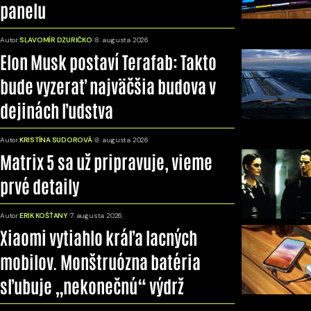
panelu
Autor:
SLAVOMÍR DZURIČKO
8. augusta 2026
Elon Musk postaví Terafab: Takto
bude vyzerať najväčšia budova v
dejinách ľudstva
Autor:
KRISTÍNA SUDOROVÁ
8. augusta 2026
Matrix 5 sa už pripravuje, vieme
prvé detaily
Autor:
ERIK KOŠŤANY
7. augusta 2026
Xiaomi vytiahlo kráľa lacných
mobilov. Monštruózna batéria
sľubuje „nekonečnú“ výdrž