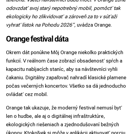
odovzdať svoj starý nepotrebný mobil, pomôcť tak
ekologicky ho zlikvidovať a zároveň za to v súťaži
vyhrať lístok na Pohodu 2026“,
uvádza Orange.
Orange festival dáta
Okrem dát ponúkne Môj Orange niekoľko praktických
funkcií. V reálnom čase zobrazí obsadenosť spŕch a
kapacitu nabíjacích staníc, aby sa návštevníci vyhli
čakaniu. Digitálny zapaľovač nahradí klasické plamene
počas večerných koncertov. Všetko sa dá jednoducho
ovládať cez mobil.
Orange tak ukazuje, že moderný festival nemusí byť
len o hudbe, ale aj o digitálnej infraštruktúre,
ekologických riešeniach a zjednodušovaní bežných
úkonov. Ktokoľvek si môže v aplikácii aktivovať porciu