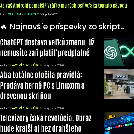
Je váš Android pomalší? Vráťte mu rýchlosť vďaka tomuto návodu
Autor:
SLAVOMÍR DZURIČKO
26. júla 2026
🔥 Najnovšie príspevky zo skriptu
ChatGPT dostáva veľkú zmenu. Už
nemusíte zaň platiť predplatné
Autor:
SLAVOMÍR DZURIČKO
8. augusta 2026
Alza totálne otočila pravidlá:
Predáva herné PC s Linuxom a
drevenou skriňou
Autor:
SLAVOMÍR DZURIČKO
8. augusta 2026
Televízory čaká revolúcia. Obraz
bude krajší aj bez drahšieho