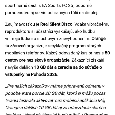
sport hernú časť s EA Sports FC 25, odborné
poradenstvo aj servis ochranných fólií na displej.
Zaujímavosťou je
Real Silent Disco
. Vďaka vibračnému
reproduktoru si účastníci vyskúšajú, ako hudbu
vnímajú ľudia so sluchovým znevýhodnením.
Orange
tu zároveň
organizuje recyklačný program starých
mobilných telefónov. Každý odovzdaný kus prinesie
50
centov pre neziskové organizácie
. Zákazníci získajú
navyše ďalších
10 GB dát a zaradia sa do súťaže o
vstupenky na Pohodu 2026.
„Pre našich zákazníkov máme pripravenú odmenu v
podobe extra porcie 20 GB dát, ktorú si môžu počas
trvania festivalu aktivovať cez mobilnú aplikáciu Môj
Orange a ďalších 10 GB dát aj za odovzdanie starého
telefónu. Všetci návštevníci budú môcť v Orange zóne