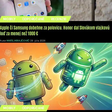
MOBILY
ODPORÚČANÉ
RECENZIE
Apple či Samsung dobehne za polovicu. Honor dal Slovákom vlajkovú
loď za menej než 1000 €
Autor:
MATEJ KRAJČOVIČ
28. júla 2026
MOBILY
ODPORÚČANÉ