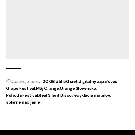
Obsahuje témy:
20 GB dát
5G siet
digitálny zapaľovač
Grape Festival
Môj Orange
Orange Slovensko
Pohoda Festival
Real Silent Disco
recyklácia mobilov
solárne nabíjanie