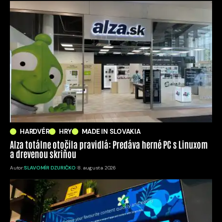
HARDVÉR
HRY
MADE IN SLOVAKIA
Alza totálne otočila pravidlá: Predáva herné PC s Linuxom
a drevenou skriňou
Autor:
SLAVOMÍR DZURIČKO
8. augusta 2026