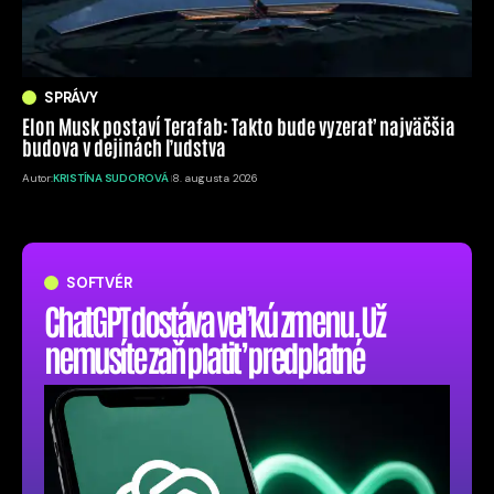
SPRÁVY
Elon Musk postaví Terafab: Takto bude vyzerať najväčšia
budova v dejinách ľudstva
Autor:
KRISTÍNA SUDOROVÁ
8. augusta 2026
SOFTVÉR
ChatGPT dostáva veľkú zmenu. Už
nemusíte zaň platiť predplatné