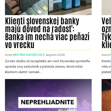
Klienti slovenskej banky
Ve
majú dôvod na radosť:
oz
Banka im nechá viac peňazí
Tý
vo vrecku
kli
Autor:
KRISTÍNA SUDOROVÁ
5. augusta 2026
Autor:
Za túto službu už nezaplatíte ani cent Slovenská sporiteľňa
Kiento
upravila svoj sadzobník a priniesla zmenu, ktorá môže
roka v
klientom ušetriť nemalé…
platie