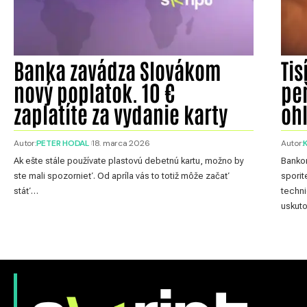
Banka zavádza Slovákom
Tis
nový poplatok. 10 €
pe
zaplatíte za vydanie karty
oh
Autor:
PETER HODAL
18. marca 2026
Autor:
Ak ešte stále používate plastovú debetnú kartu, možno by
Banko
ste mali spozornieť. Od apríla vás to totiž môže začať
sporit
stáť…
techni
uskut