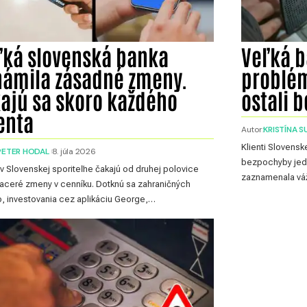
ľká slovenská banka
Veľká b
námila zásadné zmeny.
problém
kajú sa skoro každého
ostali 
enta
Autor:
KRISTÍNA 
Klienti Slovensk
PETER HODAL
8. júla 2026
bezpochyby jedn
v Slovenskej sporiteľne čakajú od druhej polovice
zaznamenala vá
iaceré zmeny v cenníku. Dotknú sa zahraničných
b, investovania cez aplikáciu George,…