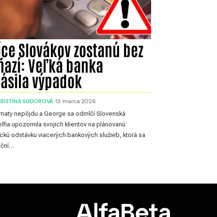
íce Slovákov zostanú bez
ňazí: Veľká banka
lásila výpadok
KRISTÍNA SUDOROVÁ
13. marca 2026
maty nepôjdu a George sa odmlčí Slovenská
eľňa upozornila svojich klientov na plánovanú
ckú odstávku viacerých bankových služieb, ktorá sa
oční…