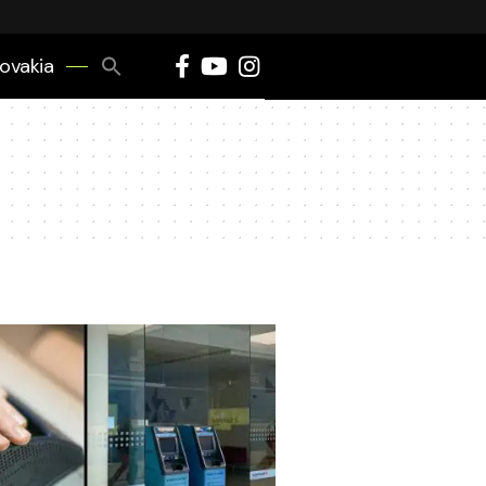
Search
lovakia
for:
Search Button