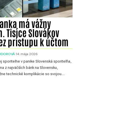
anka má vážny
. Tisíce Slovákov
bez prístupu k účtom
SUDOROVÁ
14. mája 2026
ej sporiteľne v panike Slovenská sporiteľňa,
a z najväčších bánk na Slovensku,
žne technické komplikácie so svojou…