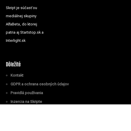
Skript je súčasťou
mediálnej skupiny
AlfaBeta, do ktorej
patria aj Startstop.sk a
Interlight.sk
Dôležité
Kontakt
GDPR a ochrana osobných údajov
Pravidlá používania
Inzercia na Skripte
Všetky práva vyhradené
© Skript.sk