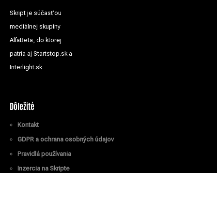
Skript je súčasťou
mediálnej skupiny
AlfaBeta, do ktorej
patria aj Startstop.sk a
Interlight.sk
Dôležité
Kontakt
GDPR a ochrana osobných údajov
Pravidlá používania
Inzercia na Skripte
Všetky práva vyhradené
© Skript.sk