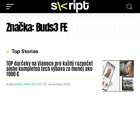
Značka:
Buds3 FE
Top Stories
TOP darčeky na Vianoce pre každý rozpočet
alebo kompletná tech výbava za menej ako
1000 €
Autor:
MATEJ KRAJČOVIČ
25. novembra 2025