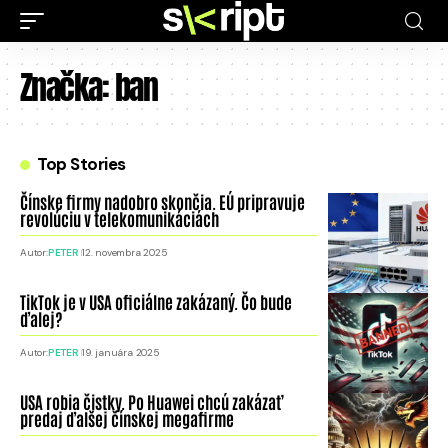
Značka:
ban
Top Stories
Čínske firmy nadobro skončia. EÚ pripravuje
revolúciu v telekomunikáciách
Autor:
PETER
12. novembra 2025
TikTok je v USA oficiálne zakázaný. Čo bude
ďalej?
Autor:
PETER
19. januára 2025
USA robia čistky. Po Huawei chcú zakázať
predaj ďalšej čínskej megafirme