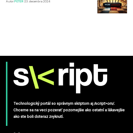
Autor:
PETER
23. decembra 2024
Technologický portál so správnym skriptom aj /script>om/.
Chceme sa na veci pozerať pozornejšie ako ostatní a lákavejšie
ako ste boli doteraz zvyknutí.