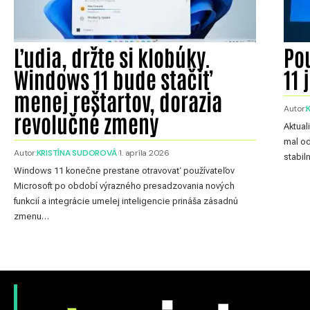
Ľudia, držte si klobúky.
Pou
Windows 11 bude stačiť
11 
menej reštartov, dorazia
Autor:
revolučné zmeny
Aktual
mal od
Autor:
KRISTÍNA SUDOROVÁ
1. apríla 2026
stabil
Windows 11 konečne prestane otravovať používateľov
Microsoft po období výrazného presadzovania nových
funkcií a integrácie umelej inteligencie prináša zásadnú
zmenu…