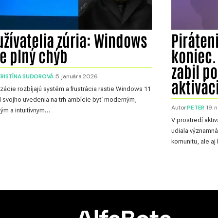
žívatelia zúria: Windows
Piráten
je plný chýb
koniec.
zabil p
KRISTÍNA SUDOROVÁ
5. januára 2026
aktivác
izácie rozbíjajú systém a frustrácia rastie Windows 11
 svojho uvedenia na trh ambície byť moderným,
Autor:
PETER
19.
ným a intuitívnym…
V prostredí akt
udiala významná
komunitu, ale a