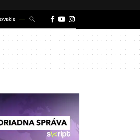
Search
lovakia
for:
Search Button