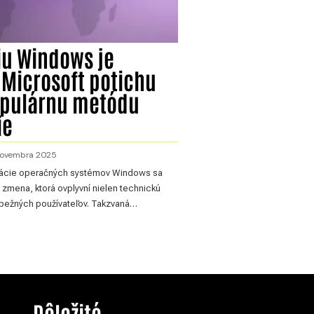
iu Windows je
 Microsoft potichu
opulárnu metódu
ie
 novembra 2025
ivácie operačných systémov Windows sa
 zmena, ktorá ovplyvní nielen technickú
j bežných používateľov. Takzvaná…
Dôležité