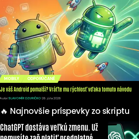
MOBILY
ODPORÚČANÉ
Je váš Android pomalší? Vráťte mu rýchlosť vďaka tomuto návodu
Autor:
SLAVOMÍR DZURIČKO
26. júla 2026
🔥 Najnovšie príspevky zo skriptu
ChatGPT dostáva veľkú zmenu. Už
nemusíte zaň platiť predplatné