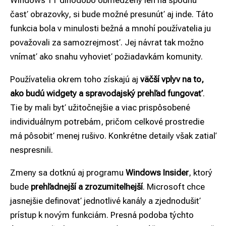
Windows 11 dlhodobo obmedzený len na spodnú
časť obrazovky, si bude možné presunúť aj inde. Táto
funkcia bola v minulosti bežná a mnohí používatelia ju
považovali za samozrejmosť. Jej návrat tak možno
vnímať ako snahu vyhovieť požiadavkám komunity.
Používatelia okrem toho získajú aj
väčší vplyv na to,
ako budú widgety a spravodajský prehľad fungovať
.
Tie by mali byť užitočnejšie a viac prispôsobené
individuálnym potrebám, pričom celkové prostredie
má pôsobiť menej rušivo. Konkrétne detaily však zatiaľ
nespresnili.
Zmeny sa dotknú aj programu
Windows Insider
, ktorý
bude
prehľadnejší a zrozumiteľnejší
. Microsoft chce
jasnejšie definovať jednotlivé kanály a zjednodušiť
prístup k novým funkciám. Presná podoba týchto