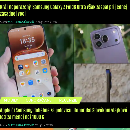
Kráľ neporazený. Samsung Galaxy Z Fold8 Ultra však zaspal pri jednej
zásadnej veci
Autor:
MATEJ KRAJČOVIČ
7. augusta 2026
MOBILY
ODPORÚČANÉ
RECENZIE
Apple či Samsung dobehne za polovicu. Honor dal Slovákom vlajkovú
loď za menej než 1000 €
Autor:
MATEJ KRAJČOVIČ
28. júla 2026