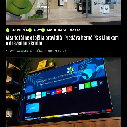
HARDVÉR
HRY
MADE IN SLOVAKIA
Alza totálne otočila pravidlá: Predáva herné PC s Linuxom
a drevenou skriňou
Autor:
SLAVOMÍR DZURIČKO
8. augusta 2026