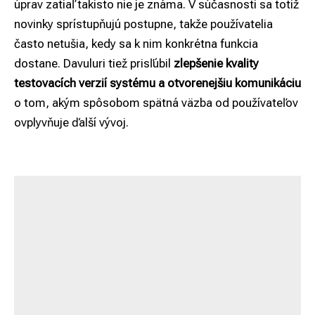
úprav zatiaľ takisto nie je známa. V súčasnosti sa totiž
novinky sprístupňujú postupne, takže používatelia
často netušia, kedy sa k nim konkrétna funkcia
dostane. Davuluri tiež prisľúbil
zlepšenie kvality
testovacích verzií systému a otvorenejšiu komunikáciu
o tom, akým spôsobom spätná väzba od používateľov
ovplyvňuje ďalší vývoj.