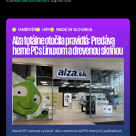
Autor:
KRISTÍNA SUDOROVÁ
8. augusta 2026
HARDVÉR
HRY
MADE IN SLOVAKIA
Alza totálne otočila pravidlá: Predáva
herné PC s Linuxom a drevenou skriňou
Herné PC nemusí vyzerať ako vesmírna loď Pri herných počítačoch