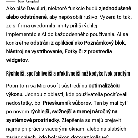
Zdroj: Unsplash
Ako píše Davuluri, niektoré funkcie budú
zjednodušené
alebo odstránené
, aby nepôsobili rušivo. Vyzerá to tak,
že si firma uvedomila limity príliš rýchlej
implementácie AI do každodenného používania. AI sa
konkrétne
odstráni z aplikácií ako
Poznámkový blok,
Nástroj na vystrihovanie, Fotky či z prostredia
widgetov
.
Rýchlejší, spoľahlivejší a efektívnejší než kedykoľvek predtým
Popri tom sa Microsoft sústredí na
optimalizáciu
výkonu
. Jednou z oblastí, kde používatelia pociťovali
nedostatky, bol
Prieskumník
súborov
. Ten by mal byť
po novom
rýchlejší, svižnejší a menej náročný na
systémové prostriedky
. Zlepšenia sa majú prejaviť
najmä pri práci s viacerými oknami alebo na slabších
zariadeniach, kde bol výkon doteraz kolísavý.