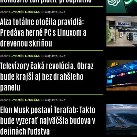
Autor:
SLAVOMÍR DZURIČKO
8. augusta 2026
Alza totálne otočila pravidlá:
Predáva herné PC s Linuxom a
drevenou skriňou
Autor:
SLAVOMÍR DZURIČKO
8. augusta 2026
Televízory čaká revolúcia. Obraz
bude krajší aj bez drahšieho
panelu
Autor:
SLAVOMÍR DZURIČKO
8. augusta 2026
Elon Musk postaví Terafab: Takto
bude vyzerať najväčšia budova v
dejinách ľudstva