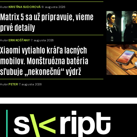
Autor:
KRISTÍNA SUDOROVÁ
8. augusta 2026
Matrix 5 sa už pripravuje, vieme
prvé detaily
Autor:
ERIK KOŠŤANY
7. augusta 2026
Xiaomi vytiahlo kráľa lacných
mobilov. Monštruózna batéria
sľubuje „nekonečnú“ výdrž
Autor:
PETER
7. augusta 2026