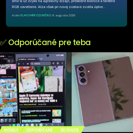
sme si už zvykli na agresívny dizajn, presklené bočnice a farebné
RGB osvetlenie. Alza však pri novej zostave zvolila úplne…
Autor:
SLAVOMÍR DZURIČKO
8. augusta 2026
✅ Odporúčané pre teba
MOBILY
ODPORÚČANÉ
RECENZIE