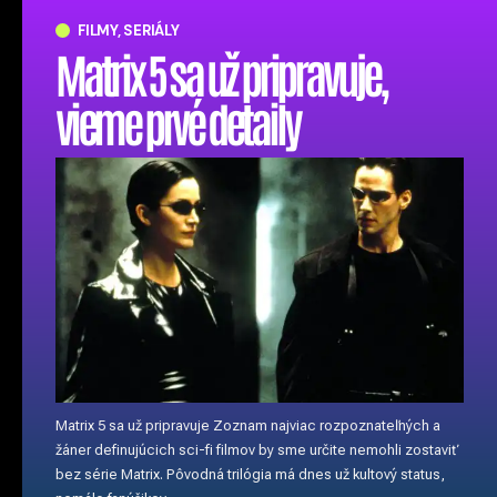
FILMY, SERIÁLY
Matrix 5 sa už pripravuje,
vieme prvé detaily
Matrix 5 sa už pripravuje Zoznam najviac rozpoznateľných a
žáner definujúcich sci-fi filmov by sme určite nemohli zostaviť
bez série Matrix. Pôvodná trilógia má dnes už kultový status,