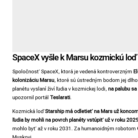
SpaceX vyšle k Marsu kozmickú loď
Spoločnosť SpaceX, ktorá je vedená kontroverzným
E
kolonizáciu Marsu
, ktoré sú ústredným bodom jej dlho
planétu vyslaní živí ľudia v kozmickej lodi,
na palubu s
upozornil portál
Teslarati
.
Kozmická loď
Starship má odletieť na
Mars
už koncom
ľudia by mohli na povrch planéty vstúpiť už v roku 202
mohlo byť až v roku 2031. Za humanoidným robotom
Muskovi.