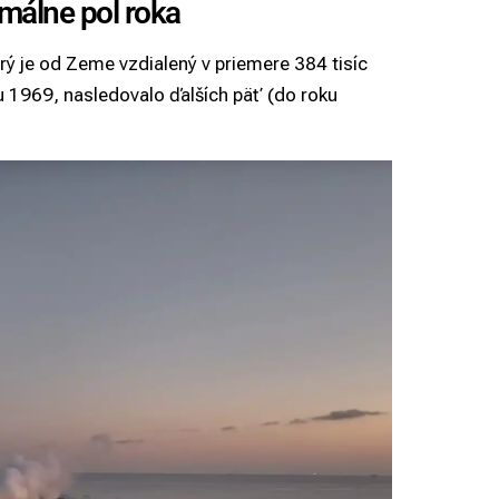
imálne pol roka
orý je od Zeme vzdialený v priemere 384 tisíc
ku 1969, nasledovalo ďalších päť (do roku