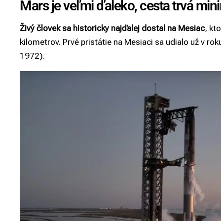
Mars je veľmi ďaleko, cesta trvá min
Živý človek sa historicky najďalej dostal na Mesiac
, kt
kilometrov. Prvé pristátie na Mesiaci sa udialo už v ro
1972).