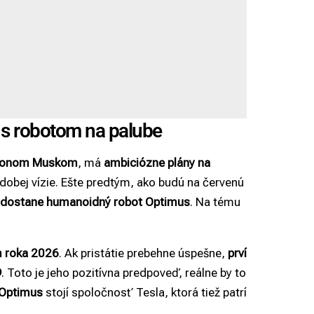
 s robotom na palube
lonom Muskom
, má
ambiciózne plány na
dobej vízie. Ešte predtým, ako budú na červenú
a dostane humanoidný robot Optimus
. Na tému
 roka 2026
. Ak pristátie prebehne úspešne,
prví
9
. Toto je jeho pozitívna predpoveď, reálne by to
Optimus
stojí spoločnosť Tesla, ktorá tiež patrí