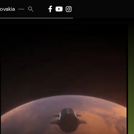
Search
lovakia
for:
Search Button