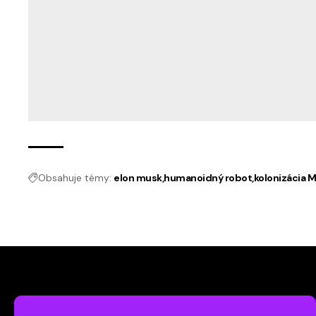
Obsahuje témy:
elon musk
humanoidný robot
kolonizácia 