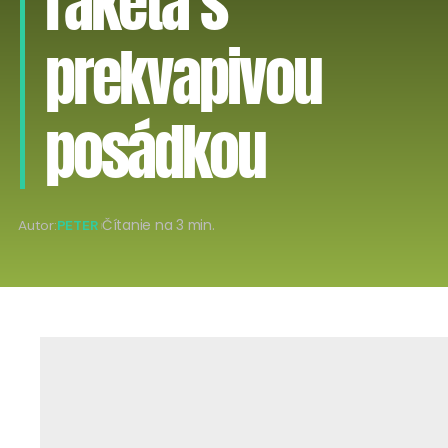
raketa s
prekvapivou
posádkou
Autor:
PETER
Čítanie na 3 min.