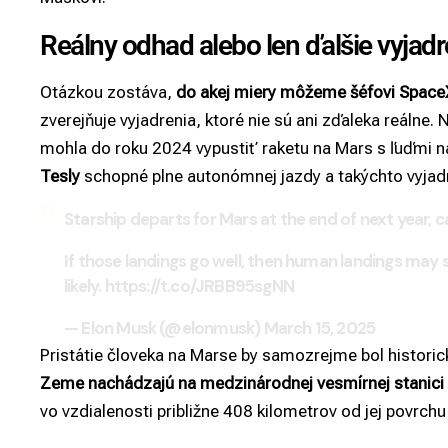
Reálny odhad alebo len ďalšie vyjadr
Otázkou zostáva,
do akej miery môžeme šéfovi SpaceX
zverejňuje vyjadrenia, ktoré nie sú ani zďaleka reálne.
mohla do roku 2024 vypustiť raketu na Mars s ľuďmi 
Tesly
schopné plne autonómnej jazdy a takýchto vyjadr
Starship departs for Mars at the end of next year, 
If those landings go well, then human landings may 
likely.
https://t.co/JRBB95sgNN
— Elon Musk (@elonmusk)
March 15, 2025
Pristátie človeka na Marse by samozrejme bol histori
Zeme nachádzajú na medzinárodnej vesmírnej stanici
vo vzdialenosti približne 408 kilometrov od jej povrc