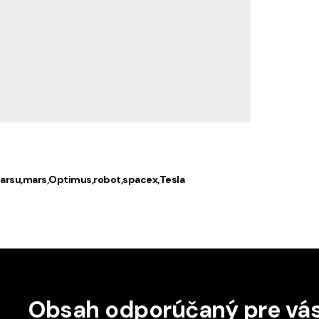
Marsu
mars
Optimus
robot
spacex
Tesla
Obsah odporúčaný pre vá