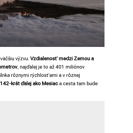
 väčšiu výzvu.
Vzdialenosť medzi Zemou a
lometrov
, najďalej je to až 401 miliónov
Slnka rôznymi rýchlosťami a v rôznej
142-krát ďalej ako Mesiac
a cesta tam bude