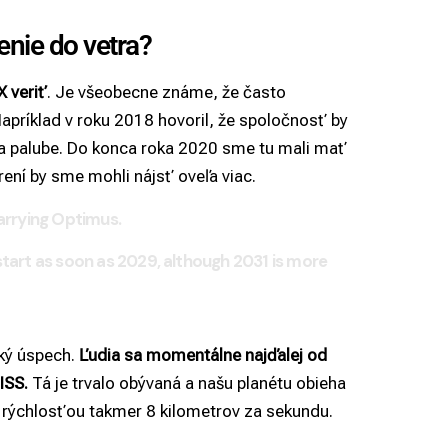
enie do vetra?
 veriť
. Je všeobecne známe, že často
 Napríklad v roku 2018 hovoril, že spoločnosť by
na palube. Do konca roka 2020 sme tu mali mať
ení by sme mohli nájsť oveľa viac.
carrying Optimus.
start as soon as 2029, although 2031 is more
cký úspech.
Ľudia sa momentálne najďalej od
ISS
.
Tá je trvalo obývaná a našu planétu obieha
hu rýchlosťou takmer 8 kilometrov za sekundu.