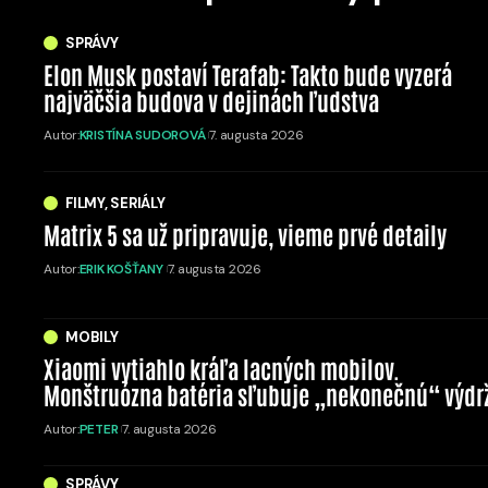
SPRÁVY
Elon Musk postaví Terafab: Takto bude vyzerá
najväčšia budova v dejinách ľudstva
Autor:
KRISTÍNA SUDOROVÁ
7. augusta 2026
FILMY, SERIÁLY
Matrix 5 sa už pripravuje, vieme prvé detaily
Autor:
ERIK KOŠŤANY
7. augusta 2026
MOBILY
Xiaomi vytiahlo kráľa lacných mobilov.
Monštruózna batéria sľubuje „nekonečnú“ výdr
Autor:
PETER
7. augusta 2026
SPRÁVY