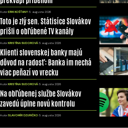
Autor:
ERIK KOŠŤANY
5. augusta 2026
Toto je zlý sen. Státisíce Slovákov
prišli o obľúbené TV kanály
Autor:
KRISTÍNA SUDOROVÁ
5. augusta 2026
Klienti slovenskej banky majú
dôvod na radosť: Banka im nechá
viac peňazí vo vrecku
Autor:
KRISTÍNA SUDOROVÁ
5. augusta 2026
Na obľúbenej službe Slovákov
zavedú úplne novú kontrolu
Autor:
SLAVOMÍR DZURIČKO
5. augusta 2026