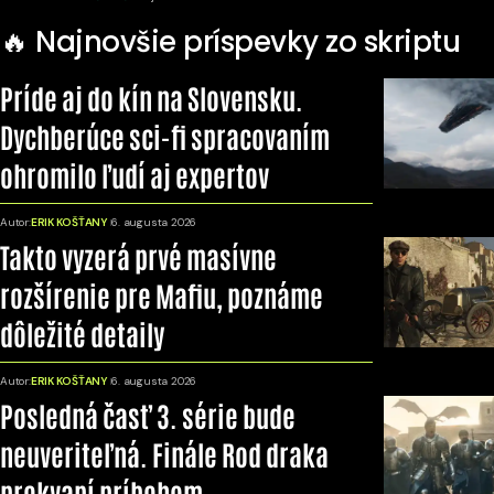
🔥 Najnovšie príspevky zo skriptu
Príde aj do kín na Slovensku.
Dychberúce sci-fi spracovaním
ohromilo ľudí aj expertov
Autor:
ERIK KOŠŤANY
6. augusta 2026
Takto vyzerá prvé masívne
rozšírenie pre Mafiu, poznáme
dôležité detaily
Autor:
ERIK KOŠŤANY
6. augusta 2026
Posledná časť 3. série bude
neuveriteľná. Finále Rod draka
prekvapí príbehom