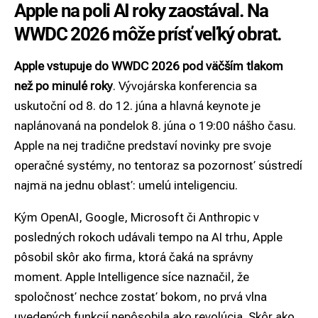
Apple na poli AI roky zaostával. Na
WWDC 2026 môže prísť veľký obrat.
Apple vstupuje do WWDC 2026 pod väčším tlakom
než po minulé roky
. Vývojárska konferencia sa
uskutoční od 8. do 12. júna a hlavná keynote je
naplánovaná na pondelok 8. júna o 19:00 nášho času.
Apple na nej tradične predstaví novinky pre svoje
operačné systémy, no tentoraz sa pozornosť sústredí
najmä na jednu oblasť: umelú inteligenciu.
Kým OpenAI, Google,
Microsoft
či Anthropic v
posledných rokoch udávali tempo na AI trhu, Apple
pôsobil skôr ako firma, ktorá čaká na správny
moment. Apple Intelligence síce naznačil, že
spoločnosť nechce zostať bokom, no prvá vlna
uvedených funkcií nepôsobila ako revolúcia. Skôr ako