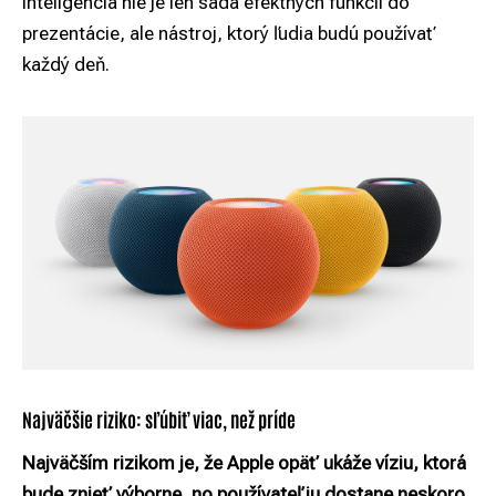
inteligencia nie je len sada efektných funkcií do
prezentácie, ale nástroj, ktorý ľudia budú používať
každý deň.
Najväčšie riziko: sľúbiť viac, než príde
Najväčším rizikom je, že Apple opäť ukáže víziu, ktorá
bude znieť výborne, no používateľ ju dostane neskoro