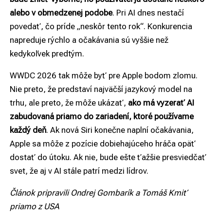
alebo v obmedzenej podobe
. Pri AI dnes nestačí
povedať, čo príde „neskôr tento rok“. Konkurencia
napreduje rýchlo a očakávania sú vyššie než
kedykoľvek predtým.
WWDC 2026 tak môže byť pre Apple bodom zlomu.
Nie preto, že predstaví najväčší jazykový model na
trhu, ale preto, že môže ukázať,
ako má vyzerať AI
zabudovaná priamo do zariadení, ktoré používame
každý deň
. Ak nová Siri konečne naplní očakávania,
Apple sa môže z pozície dobiehajúceho hráča opäť
dostať do útoku. Ak nie, bude ešte ťažšie presviedčať
svet, že aj v AI stále patrí medzi lídrov.
Článok pripravili Ondrej Gombarík a Tomáš Kmiť
priamo z USA