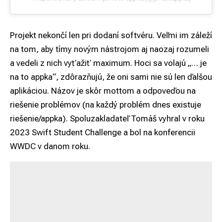
Projekt nekončí len pri dodaní softvéru. Veľmi im záleží
na tom, aby tímy novým nástrojom aj naozaj rozumeli
a vedeli z nich vyťažiť maximum. Hoci sa volajú „… je
na to appka“, zdôrazňujú, že oni sami nie sú len ďalšou
aplikáciou. Názov je skôr mottom a odpoveďou na
riešenie problémov (na každý problém dnes existuje
riešenie/appka). Spoluzakladateľ Tomáš vyhral v roku
2023 Swift Student Challenge a bol na konferencii
WWDC v danom roku.