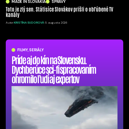
MADE IN SLOVAKIA
SPRÁVY
Toto je zlý sen. Státisíce Slovákov prišli o obľúbené TV
kanály
Autor:
KRISTÍNA SUDOROVÁ
5. augusta 2026
FILMY, SERIÁLY
Príde aj do kín na Slovensku.
Dychberúce sci-fi spracovaním
ohromilo ľudí aj expertov