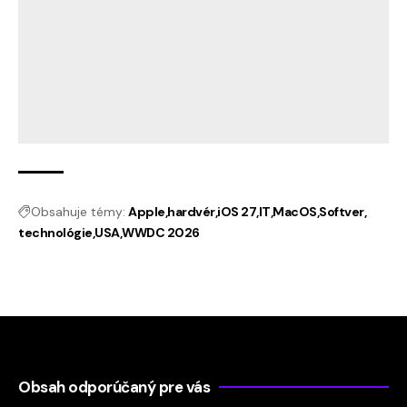
Obsahuje témy:
Apple
hardvér
iOS 27
IT
MacOS
Softver
technológie
USA
WWDC 2026
Obsah odporúčaný pre vás