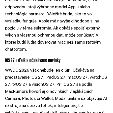
odpoveďou stojí výhradne model Applu alebo
technológia partnera. Dôležité bude, ako to vo
výsledku funguje. Apple má navyše dlhodobo silnú
pozíciu v téme súkromia. Ak dokáže spojiť externý
výkon s vlastnou ochranou dát, môže ponúknuť AI,
ktorej budú ľudia dôverovať viac než samostatným
chatbotom.
iOS 27 a ďalšie očakávané novinky
WWDC 2026 však nebude len o Siri. Očakáva sa
predstavenie iOS 27, iPadOS 27, macOS 27, watchOS
27, tvOS 27 a visionOS 27. Pri iOS 27 sa podľa
MacRumors hovorí aj o novinkách v aplikáciách
Camera, Photos či Wallet. Medzi únikmi sa objavujú AI
nástroje na úpravu fotiek, inteligentnejšie
vyhľadávanie, prispôsobiteľnejšie ovládanie kamery či