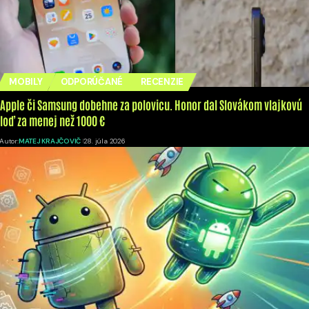
MOBILY
ODPORÚČANÉ
RECENZIE
Apple či Samsung dobehne za polovicu. Honor dal Slovákom vlajkovú
loď za menej než 1000 €
Autor:
MATEJ KRAJČOVIČ
28. júla 2026