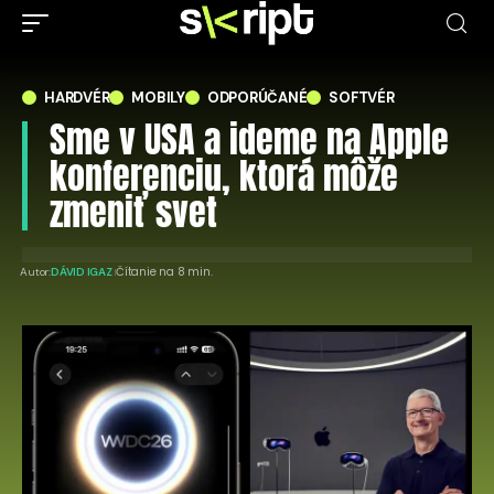
HARDVÉR
MOBILY
ODPORÚČANÉ
SOFTVÉR
Sme v USA a ideme na Apple
konferenciu, ktorá môže
zmeniť svet
Čítanie na 8 min.
Autor:
DÁVID IGAZ