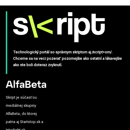
Technologický portál so správnym skriptom aj /script>om/.
Chceme sa na veci pozerať pozornejšie ako ostatní a lákavejšie
ako ste boli doteraz zvyknutí.
Skript je súčasťou
mediálnej skupiny
AlfaBeta, do ktorej
patria aj Startstop.sk a
Interlight.sk