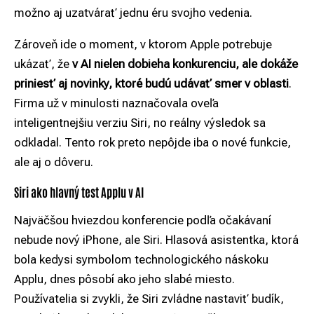
možno aj uzatvárať jednu éru svojho vedenia.
Zároveň ide o moment, v ktorom Apple potrebuje
ukázať, že
v AI nielen dobieha konkurenciu, ale dokáže
priniesť aj novinky, ktoré budú udávať smer v oblasti
.
Firma už v minulosti naznačovala oveľa
inteligentnejšiu verziu Siri, no reálny výsledok sa
odkladal. Tento rok preto nepôjde iba o nové funkcie,
ale aj o dôveru.
Siri ako hlavný test Applu v AI
Najväčšou hviezdou konferencie podľa očakávaní
nebude nový
iPhone
, ale Siri. Hlasová asistentka, ktorá
bola kedysi symbolom technologického náskoku
Applu, dnes pôsobí ako jeho slabé miesto.
Používatelia si zvykli, že Siri zvládne nastaviť budík,