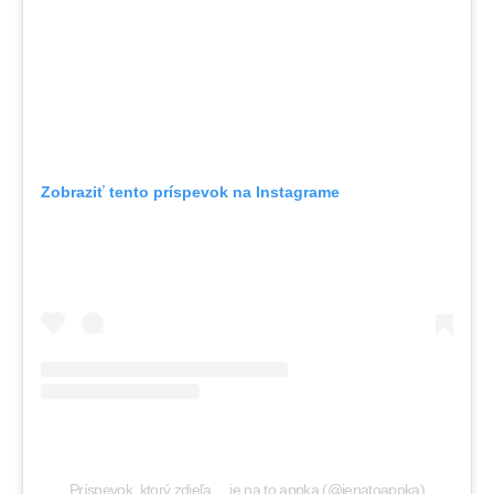
Zobraziť tento príspevok na Instagrame
Príspevok, ktorý zdieľa …je na to appka (@jenatoappka)