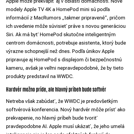
Apple môže prekvapiť aj v oblasti domácnosti. Nové
modely Apple TV 4K a HomePod mini sú podľa
informácií z MacRumors „takmer pripravené“, pričom
ich uvedenie môže súvisieť práve s novou generáciou
Siri. Ak má byť HomePod skutočne inteligentným
centrom domácnosti, potrebuje asistenta, ktorý bude
výrazne schopnejší než dnes. Podľa únikov Apple
pripravuje aj HomePod s displejom či bezpečnostnú
kameru, avšak je veľmi nepravdepodobné, že by tieto
produkty predstavil na WWDC.
Hardvér možno príde, ale hlavný príbeh bude softvér
Netreba však zabúdať, že WWDC je predovšetkým
softvérová konferencia. Nový hardvér môže prísť ako
prekvapenie, no hlavný príbeh bude tvoriť
pravdepodobne AI. Apple musí ukázať, že jeho umelá