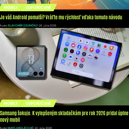
MOBILY
ODPORÚČANÉ
Je váš Android pomalší? Vráťte mu rýchlosť vďaka tomuto návodu
Autor:
SLAVOMÍR DZURIČKO
26. júla 2026
MOBILY
ODPORÚČANÉ
Samsung šokuje. K vylepšeným skladačkám pre rok 2026 pridal úplne
nový mobil
Autor:
MATEJ KRAJČOVIČ
22. júla 2026