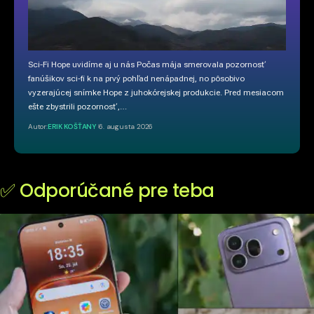
Sci-Fi Hope uvidíme aj u nás Počas mája smerovala pozornosť
fanúšikov sci-fi k na prvý pohľad nenápadnej, no pôsobivo
vyzerajúcej snímke Hope z juhokórejskej produkcie. Pred mesiacom
ešte zbystrili pozornosť,…
Autor:
ERIK KOŠŤANY
6. augusta 2026
✅ Odporúčané pre teba