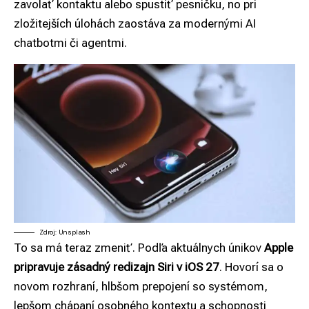
zavolať kontaktu alebo spustiť pesničku, no pri
zložitejších úlohách zaostáva za modernými AI
chatbotmi či agentmi.
Zdroj: Unsplash
To sa má teraz zmeniť. Podľa aktuálnych únikov
Apple
pripravuje zásadný redizajn Siri v iOS 27
. Hovorí sa o
novom rozhraní, hlbšom prepojení so systémom,
lepšom chápaní osobného kontextu a schopnosti