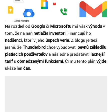
Zdroj: Google
Na rozdiel od
Googlu
či
Microsoftu
má však
výhodu
v
tom, že na naň
netlačia investori
. Financujú ho
nadšenci
, ktorí v jeho
úspech veria
. Z blogu je tiež
jasné, že
Thunderbird
chce vybudovať
pevnú základňu
platiacich používateľov
a následne predstaviť
lacnejší
tarif
s
obmedzenými funkciami
. Či mu tento plán
výjde
ukáže len
čas
.