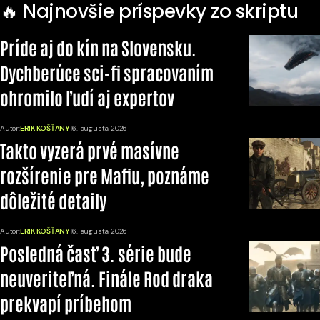
🔥 Najnovšie príspevky zo skriptu
Príde aj do kín na Slovensku.
Dychberúce sci-fi spracovaním
ohromilo ľudí aj expertov
Autor:
ERIK KOŠŤANY
6. augusta 2026
Takto vyzerá prvé masívne
rozšírenie pre Mafiu, poznáme
dôležité detaily
Autor:
ERIK KOŠŤANY
6. augusta 2026
Posledná časť 3. série bude
neuveriteľná. Finále Rod draka
prekvapí príbehom