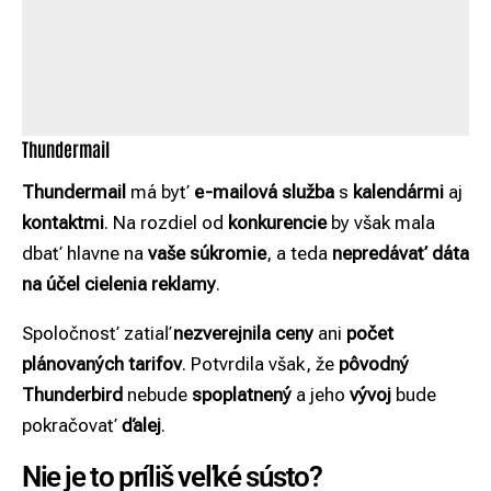
Thundermail
Thundermail
má byť
e-mailová služba
s
kalendármi
aj
kontaktmi
. Na rozdiel od
konkurencie
by však mala
dbať hlavne na
vaše súkromie
, a teda
nepredávať dáta
na účel cielenia reklamy
.
Spoločnosť zatiaľ
nezverejnila ceny
ani
počet
plánovaných tarifov
. Potvrdila však, že
pôvodný
Thunderbird
nebude
spoplatnený
a jeho
vývoj
bude
pokračovať
ďalej
.
Nie je to príliš veľké sústo?