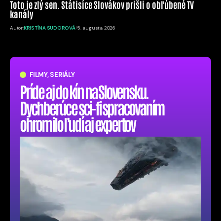
Toto je zlý sen. Státisíce Slovákov prišli o obľúbené TV
kanály
Autor:
KRISTÍNA SUDOROVÁ
5. augusta 2026
FILMY, SERIÁLY
Príde aj do kín na Slovensku.
Dychberúce sci-fi spracovaním
ohromilo ľudí aj expertov