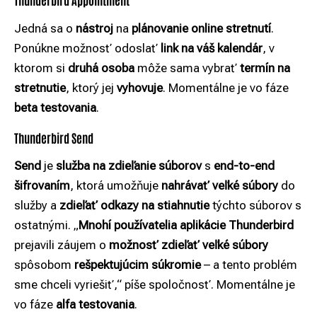
Jedná sa o
nástroj
na
plánovanie online stretnutí
.
Ponúkne možnosť odoslať
link na váš kalendár
, v
ktorom si
druhá osoba
môže sama vybrať
termín na
stretnutie
, ktorý jej
vyhovuje
. Momentálne je vo fáze
beta testovania
.
Thunderbird Send
Send
je
služba na zdieľanie súborov
s
end-to-end
šifrovaním
, ktorá umožňuje
nahrávať veľké súbory
do
služby a
zdieľať odkazy na stiahnutie
týchto súborov s
ostatnými. „
Mnohí používatelia aplikácie Thunderbird
prejavili záujem o
možnosť zdieľať veľké súbory
spôsobom
rešpektujúcim súkromie
– a tento problém
sme chceli vyriešiť,“ píše spoločnosť. Momentálne je
vo fáze
alfa testovania
.