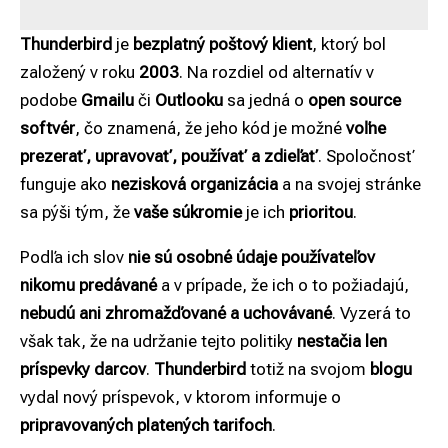
Thunderbird
je
bezplatný poštový klient
, ktorý bol
založený v roku
2003
. Na rozdiel od alternatív v
podobe
Gmailu
či
Outlooku
sa jedná o
open source
softvér
, čo znamená, že jeho kód je možné
voľne
prezerať, upravovať, používať a zdieľať
. Spoločnosť
funguje ako
nezisková organizácia
a na svojej stránke
sa pýši tým, že
vaše súkromie
je ich
prioritou
.
Podľa ich slov
nie sú osobné údaje používateľov
nikomu predávané
a v prípade, že ich o to požiadajú,
nebudú ani zhromažďované a uchovávané
. Vyzerá to
však tak, že na udržanie tejto politiky
nestačia len
príspevky darcov
.
Thunderbird
totiž na svojom
blogu
vydal nový príspevok, v ktorom informuje o
pripravovaných platených tarifoch
.