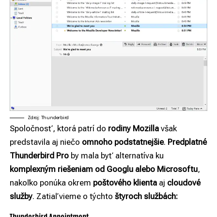
Zdroj: Thunderbird
Spoločnosť, ktorá patrí do
rodiny Mozilla
však
predstavila aj niečo
omnoho podstatnejšie
.
Predplatné
Thunderbird Pro
by mala byť alternatíva ku
komplexným riešeniam od
Googlu
alebo Microsoftu
,
nakoľko ponúka okrem
poštového klienta
aj
cloudové
služby
. Zatiaľ vieme o týchto
štyroch službách:
Thunderbird Appointment