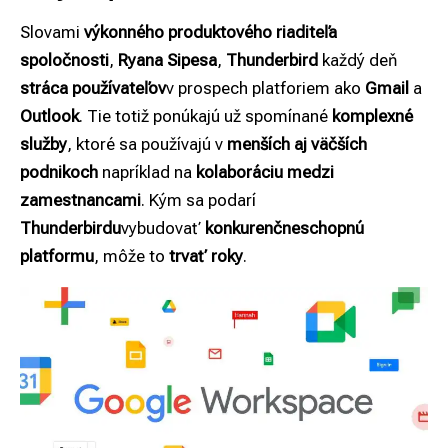
Slovami
výkonného produktového riaditeľa
spoločnosti
,
Ryana Sipesa
,
Thunderbird
každý deň
stráca používateľov
v prospech platforiem ako
Gmail
a
Outlook
. Tie totiž ponúkajú už spomínané
komplexné
služby
, ktoré sa používajú v
menších aj väčších
podnikoch
napríklad na
kolaboráciu medzi
zamestnancami
. Kým sa podarí
Thunderbirdu
vybudovať
konkurenčneschopnú
platformu
, môže to
trvať roky
.