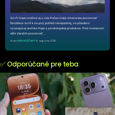
Sci-Fi Hope uvidíme aj u nás Počas mája smerovala pozornosť
fanúšikov sci-fi k na prvý pohľad nenápadnej, no pôsobivo
vyzerajúcej snímke Hope z juhokórejskej produkcie. Pred mesiacom
ešte zbystrili pozornosť,…
Autor:
ERIK KOŠŤANY
6. augusta 2026
✅ Odporúčané pre teba