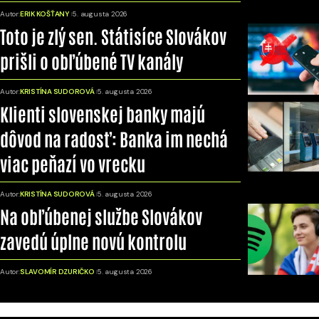
Autor:
ERIK KOŠŤANY
5. augusta 2026
Toto je zlý sen. Státisíce Slovákov
prišli o obľúbené TV kanály
Autor:
KRISTÍNA SUDOROVÁ
5. augusta 2026
Klienti slovenskej banky majú
dôvod na radosť: Banka im nechá
viac peňazí vo vrecku
Autor:
KRISTÍNA SUDOROVÁ
5. augusta 2026
Na obľúbenej službe Slovákov
zavedú úplne novú kontrolu
Autor:
SLAVOMÍR DZURIČKO
5. augusta 2026