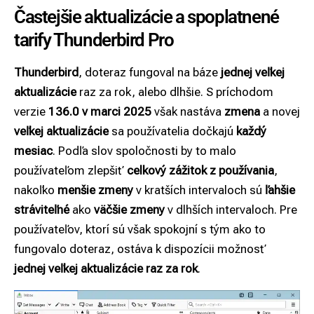
Častejšie aktualizácie a spoplatnené
tarify Thunderbird Pro
Thunderbird
, doteraz fungoval na báze
jednej veľkej
aktualizácie
raz za rok, alebo dlhšie. S príchodom
verzie
136.0 v marci 2025
však nastáva
zmena
a novej
veľkej aktualizácie
sa používatelia dočkajú
každý
mesiac
. Podľa slov spoločnosti by to malo
používateľom zlepšiť
celkový zážitok z používania
,
nakoľko
menšie zmeny
v kratších intervaloch sú
ľahšie
stráviteľné
ako
väčšie zmeny
v dlhších intervaloch. Pre
používateľov, ktorí sú však spokojní s tým ako to
fungovalo doteraz, ostáva k dispozícii možnosť
jednej veľkej aktualizácie raz za rok
.