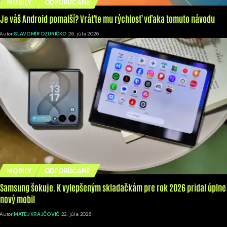
MOBILY
ODPORÚČANÉ
Je váš Android pomalší? Vráťte mu rýchlosť vďaka tomuto návodu
Autor:
SLAVOMÍR DZURIČKO
26. júla 2026
MOBILY
ODPORÚČANÉ
Samsung šokuje. K vylepšeným skladačkám pre rok 2026 pridal úplne
nový mobil
Autor:
MATEJ KRAJČOVIČ
22. júla 2026