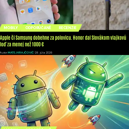
MOBILY
ODPORÚČANÉ
RECENZIE
Apple či Samsung dobehne za polovicu. Honor dal Slovákom vlajkovú
loď za menej než 1000 €
Autor:
MATEJ KRAJČOVIČ
28. júla 2026