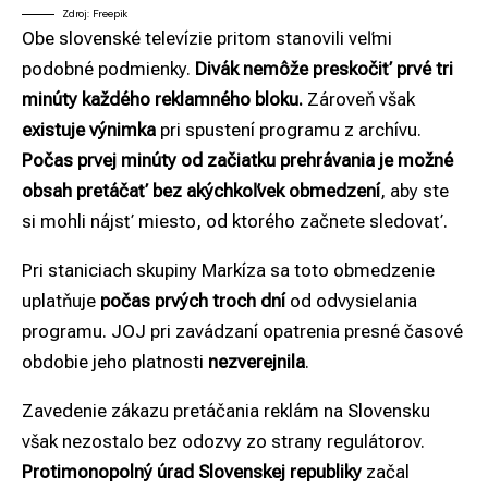
Zdroj: Freepik
Obe slovenské televízie pritom stanovili veľmi
podobné podmienky.
Divák nemôže preskočiť prvé tri
minúty každého reklamného bloku.
Zároveň však
existuje výnimka
pri spustení programu z archívu.
Počas prvej minúty od začiatku prehrávania je možné
obsah pretáčať bez akýchkoľvek obmedzení
, aby ste
si mohli nájsť miesto, od ktorého začnete sledovať.
Pri staniciach skupiny Markíza sa toto obmedzenie
uplatňuje
počas prvých troch dní
od odvysielania
programu. JOJ pri zavádzaní opatrenia presné časové
obdobie jeho platnosti
nezverejnila
.
Zavedenie zákazu pretáčania reklám na Slovensku
však nezostalo bez odozvy zo strany regulátorov.
Protimonopolný úrad Slovenskej republiky
začal