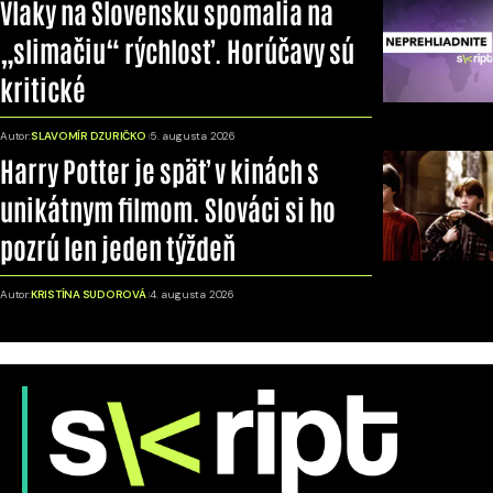
Vlaky na Slovensku spomalia na
„slimačiu“ rýchlosť. Horúčavy sú
kritické
Autor:
SLAVOMÍR DZURIČKO
5. augusta 2026
Harry Potter je späť v kinách s
unikátnym filmom. Slováci si ho
pozrú len jeden týždeň
Autor:
KRISTÍNA SUDOROVÁ
4. augusta 2026