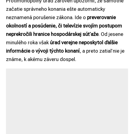
Protimonopolný úrad zároveň upozornil, že samotné
začatie správneho konania ešte automaticky
neznamená porušenie zákona. Ide o
preverovanie
okolností a posúdenie, či televízie svojím postupom
neprekročili hranice hospodárskej súťaže
. Od jesene
minulého roka však
úrad verejne neposkytol ďalšie
informácie o vývoji týchto konaní
, a preto zatiaľ nie je
známe, k akému záveru dospel.