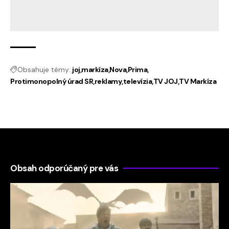
Obsahuje témy:
joj
markíza
Nova
Prima
Protimonopolný úrad SR
reklamy
televízia
TV JOJ
TV Markíza
Obsah odporúčaný pre vás