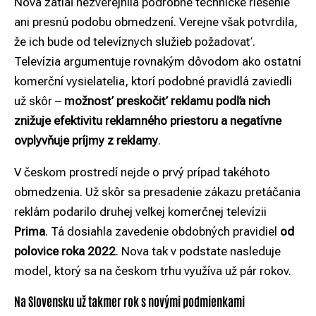
Nova zatiaľ nezverejnila podrobné technické riešenie
ani presnú podobu obmedzení. Verejne však potvrdila,
že ich bude od televíznych služieb požadovať.
Televízia argumentuje rovnakým dôvodom ako ostatní
komerční vysielatelia, ktorí podobné pravidlá zaviedli
už skôr –
možnosť preskočiť reklamu podľa nich
znižuje efektivitu reklamného priestoru a negatívne
ovplyvňuje príjmy z reklamy
.
V českom prostredí nejde o prvý prípad takéhoto
obmedzenia. Už skôr sa presadenie zákazu pretáčania
reklám podarilo druhej veľkej komerčnej televízii
Prima
. Tá dosiahla zavedenie obdobných pravidiel
od
polovice roka 2022
. Nova tak v podstate nasleduje
model, ktorý sa na českom trhu využíva už pár rokov.
Na Slovensku už takmer rok s novými podmienkami