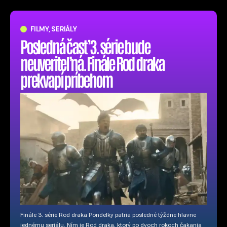
FILMY, SERIÁLY
Posledná časť 3. série bude
neuveriteľná. Finále Rod draka
prekvapí príbehom
Finále 3. série Rod draka Pondelky patria posledné týždne hlavne
jednému seriálu. Ním je Rod draka, ktorý po dvoch rokoch čakania