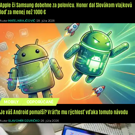
Apple či Samsung dobehne za polovicu. Honor dal Slovákom vlajkovú
loď za menej než 1000 €
Autor:
MATEJ KRAJČOVIČ
28. júla 2026
MOBILY
ODPORÚČANÉ
Je váš Android pomalší? Vráťte mu rýchlosť vďaka tomuto návodu
Autor:
SLAVOMÍR DZURIČKO
26. júla 2026