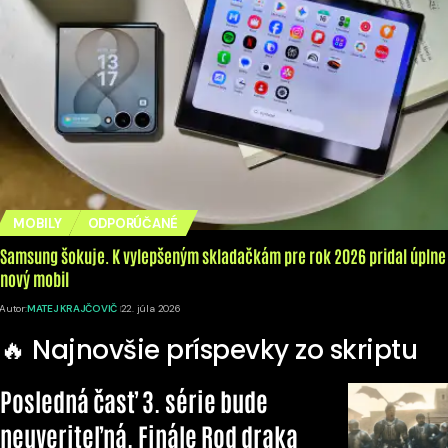
MOBILY
ODPORÚČANÉ
Samsung šokuje. K vylepšeným skladačkám pre rok 2026 pridal úplne
nový mobil
Autor:
MATEJ KRAJČOVIČ
22. júla 2026
🔥 Najnovšie príspevky zo skriptu
Posledná časť 3. série bude
neuveriteľná. Finále Rod draka