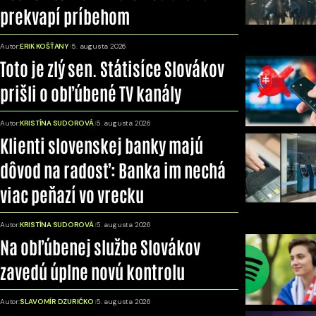
prekvapí príbehom
Autor:
ERIK KOŠŤANY
5. augusta 2026
Toto je zlý sen. Státisíce Slovákov
prišli o obľúbené TV kanály
Autor:
KRISTÍNA SUDOROVÁ
5. augusta 2026
Klienti slovenskej banky majú
dôvod na radosť: Banka im nechá
viac peňazí vo vrecku
Autor:
KRISTÍNA SUDOROVÁ
5. augusta 2026
Na obľúbenej službe Slovákov
zavedú úplne novú kontrolu
Autor:
SLAVOMÍR DZURIČKO
5. augusta 2026