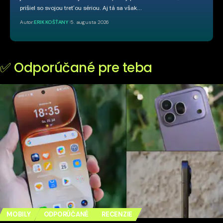
prišiel so svojou treťou sériou. Aj tá sa však…
Autor:
ERIK KOŠŤANY
5. augusta 2026
✅ Odporúčané pre teba
MOBILY
ODPORÚČANÉ
RECENZIE