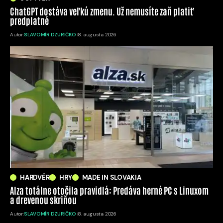
ChatGPT dostáva veľkú zmenu. Už nemusíte zaň platiť
predplatné
Autor:
SLAVOMÍR DZURIČKO
8. augusta 2026
HARDVÉR
HRY
MADE IN SLOVAKIA
Alza totálne otočila pravidlá: Predáva herné PC s Linuxom
a drevenou skriňou
Autor:
SLAVOMÍR DZURIČKO
8. augusta 2026