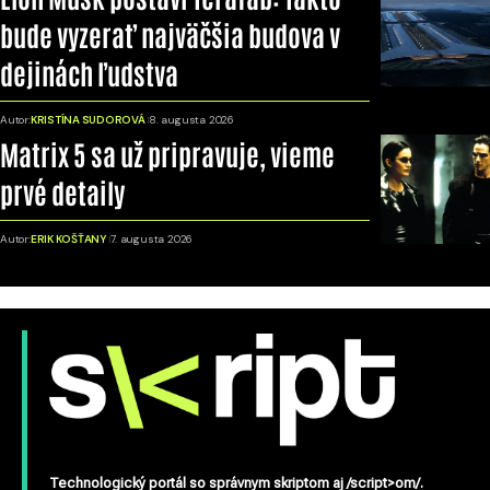
bude vyzerať najväčšia budova v
dejinách ľudstva
Autor:
KRISTÍNA SUDOROVÁ
8. augusta 2026
Matrix 5 sa už pripravuje, vieme
prvé detaily
Autor:
ERIK KOŠŤANY
7. augusta 2026
Technologický portál so správnym skriptom aj /script>om/.