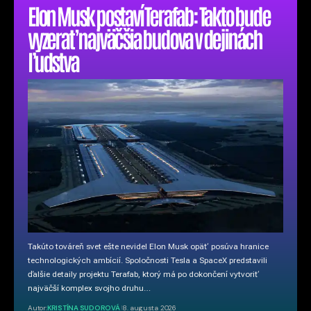
Elon Musk postaví Terafab: Takto bude
vyzerať najväčšia budova v dejinách
ľudstva
Takúto továreň svet ešte nevidel Elon Musk opäť posúva hranice
technologických ambícií. Spoločnosti Tesla a SpaceX predstavili
ďalšie detaily projektu Terafab, ktorý má po dokončení vytvoriť
najväčší komplex svojho druhu…
Autor:
KRISTÍNA SUDOROVÁ
8. augusta 2026