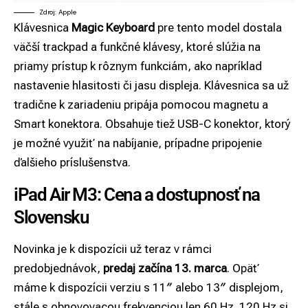
Zdroj: Apple
Klávesnica
Magic Keyboard
pre tento model dostala
väčší trackpad a funkčné klávesy, ktoré slúžia na
priamy prístup k rôznym funkciám, ako napríklad
nastavenie hlasitosti či jasu displeja. Klávesnica sa už
tradične k zariadeniu pripája pomocou magnetu a
Smart konektora. Obsahuje tiež USB-C konektor, ktorý
je možné využiť na nabíjanie, prípadne pripojenie
ďalšieho príslušenstva.
iPad Air M3: Cena a dostupnosť na
Slovensku
Novinka je k dispozícii už teraz v rámci
predobjednávok,
predaj začína 13. marca
. Opäť
máme k dispozícii verziu s 11″ alebo 13″ displejom,
stále s obnovovacou frekvenciou len 60 Hz. 120 Hz si