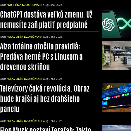
Autor:
KRISTÍNA SUDOROVÁ
9. augusta 2026
ChatGPT dostáva veľkú zmenu. Už
nemusíte zaň platiť predplatné
Autor:
SLAVOMÍR DZURIČKO
8. augusta 2026
Alza totálne otočila pravidlá:
Predáva herné PC s Linuxom a
drevenou skriňou
Autor:
SLAVOMÍR DZURIČKO
8. augusta 2026
Televízory čaká revolúcia. Obraz
bude krajší aj bez drahšieho
panelu
Autor:
SLAVOMÍR DZURIČKO
8. augusta 2026
Elon Musk postaví Terafab: Takto