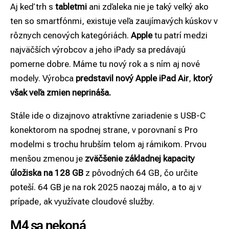
Aj keď trh s
tabletmi
ani zďaleka nie je taký veľký ako
ten so smartfónmi, existuje veľa zaujímavých kúskov v
rôznych cenových kategóriách.
Apple
tu patrí medzi
najväčších výrobcov a jeho iPady sa predávajú
pomerne dobre. Máme tu nový rok a s ním aj nové
modely. Výrobca
predstavil
nový Apple iPad Air
,
ktorý
však veľa zmien neprináša.
Stále ide o dizajnovo atraktívne zariadenie s USB-C
konektorom na spodnej strane, v porovnaní s Pro
modelmi s trochu hrubším telom aj rámikom. Prvou
menšou zmenou je
zväčšenie základnej kapacity
úložiska na 128 GB
z pôvodných 64 GB, čo určite
poteší. 64 GB je na rok 2025 naozaj málo, a to aj v
prípade, ak využívate cloudové služby.
M4 sa nekoná