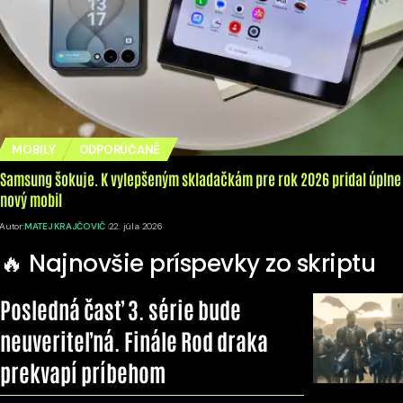
MOBILY
ODPORÚČANÉ
Samsung šokuje. K vylepšeným skladačkám pre rok 2026 pridal úplne
nový mobil
Autor:
MATEJ KRAJČOVIČ
22. júla 2026
🔥 Najnovšie príspevky zo skriptu
Posledná časť 3. série bude
neuveriteľná. Finále Rod draka
prekvapí príbehom