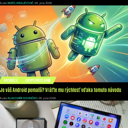
Autor:
MATEJ KRAJČOVIČ
28. júla 2026
MOBILY
ODPORÚČANÉ
Je váš Android pomalší? Vráťte mu rýchlosť vďaka tomuto návodu
Autor:
SLAVOMÍR DZURIČKO
26. júla 2026