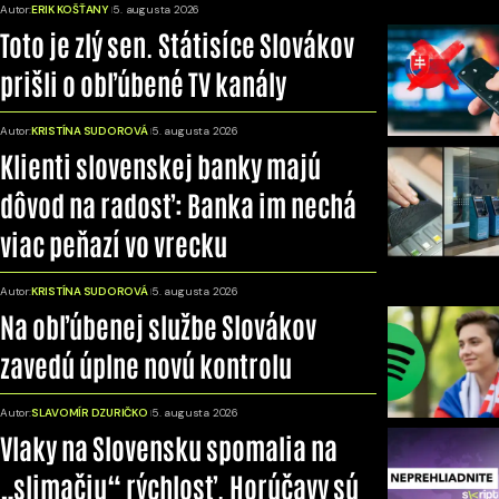
Autor:
ERIK KOŠŤANY
5. augusta 2026
Toto je zlý sen. Státisíce Slovákov
prišli o obľúbené TV kanály
Autor:
KRISTÍNA SUDOROVÁ
5. augusta 2026
Klienti slovenskej banky majú
dôvod na radosť: Banka im nechá
viac peňazí vo vrecku
Autor:
KRISTÍNA SUDOROVÁ
5. augusta 2026
Na obľúbenej službe Slovákov
zavedú úplne novú kontrolu
Autor:
SLAVOMÍR DZURIČKO
5. augusta 2026
Vlaky na Slovensku spomalia na
„slimačiu“ rýchlosť. Horúčavy sú