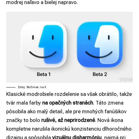
modrej naľavo a bielej napravo.
Zdroj: 9to5mac na X
Klasické modrobiele rozdelenie sa však obrátilo, takže
tvár mala farby
na opačných stranách
. Táto zmena
pôsobila ako malý detail, ale pre mnohých fanúšikov
značky to bolo
rušivé, až neprirodzené
. Nová ikona
kompletne narušila ikonickú konzistenciu dlhoročného
dizajnu a spôsobila
vizuálnu disharmóniu
, najmä pri