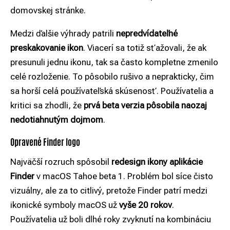
domovskej stránke.
Medzi ďalšie výhrady patrili
nepredvídateľné
preskakovanie ikon
. Viacerí sa totiž sťažovali, že ak
presunuli jednu ikonu, tak sa často kompletne zmenilo
celé rozloženie. To pôsobilo rušivo a neprakticky, čim
sa horší celá používateľská skúsenosť. Používatelia a
kritici sa zhodli, že
prvá beta verzia pôsobila naozaj
nedotiahnutým dojmom
.
Opravené Finder logo
Najväčší rozruch spôsobil
r
edesign ikony aplikácie
Finder
v macOS Tahoe beta 1. Problém bol síce čisto
vizuálny, ale za to citlivý, pretože Finder patrí medzi
ikonické symboly macOS už
vyše 20 rokov
.
Používatelia už boli dlhé roky zvyknutí na kombináciu