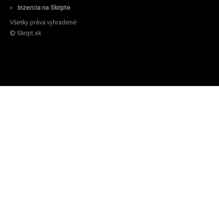
Inzercia na Skripte
Všetky práva vyhradené
© Skript.sk