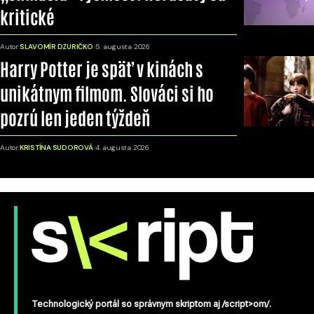
kritické
Autor:
SLAVOMÍR DZURIČKO
5. augusta 2026
Harry Potter je späť v kinách s
unikátnym filmom. Slováci si ho
pozrú len jeden týždeň
Autor:
KRISTÍNA SUDOROVÁ
4. augusta 2026
Technologický portál so správnym skriptom aj /script>om/.