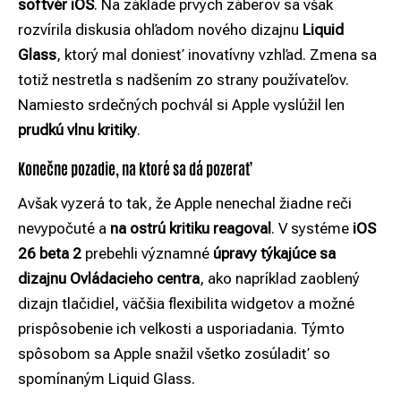
softvér iOS
. Na základe prvých záberov sa však
rozvírila diskusia ohľadom nového dizajnu
Liquid
Glass
, ktorý mal doniesť inovatívny vzhľad. Zmena sa
totiž nestretla s nadšením zo strany používateľov.
Namiesto srdečných pochvál si Apple vyslúžil len
prudkú vlnu kritiky
.
Konečne pozadie, na ktoré sa dá pozerať
Avšak vyzerá to tak, že Apple nenechal žiadne reči
nevypočuté a
na ostrú kritiku reagoval
. V systéme
iOS
26 beta 2
prebehli významné
úpravy týkajúce sa
dizajnu Ovládacieho centra
, ako napríklad zaoblený
dizajn tlačidiel, väčšia flexibilita widgetov a možné
prispôsobenie ich veľkosti a usporiadania. Týmto
spôsobom sa Apple snažil všetko zosúladiť so
spomínaným Liquid Glass.