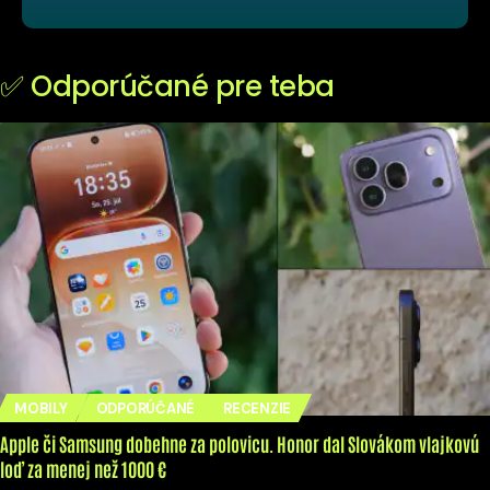
✅ Odporúčané pre teba
MOBILY
ODPORÚČANÉ
RECENZIE
Apple či Samsung dobehne za polovicu. Honor dal Slovákom vlajkovú
loď za menej než 1000 €