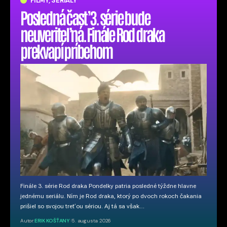
FILMY, SERIÁLY
Posledná časť 3. série bude
neuveriteľná. Finále Rod draka
prekvapí príbehom
Finále 3. série Rod draka Pondelky patria posledné týždne hlavne
jednému seriálu. Ním je Rod draka, ktorý po dvoch rokoch čakania
prišiel so svojou treťou sériou. Aj tá sa však…
Autor:
ERIK KOŠŤANY
5. augusta 2026