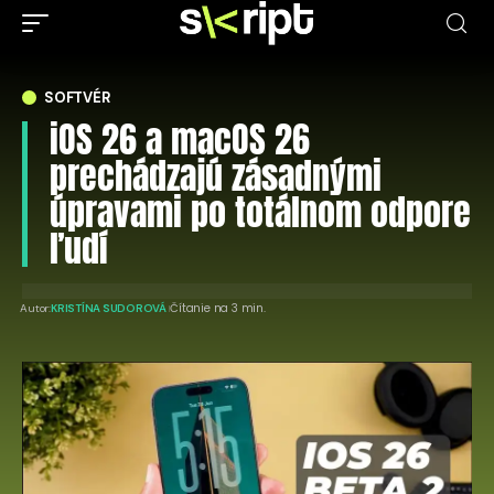
SOFTVÉR
iOS 26 a macOS 26
prechádzajú zásadnými
úpravami po totálnom odpore
ľudí
Čítanie na 3 min.
Autor:
KRISTÍNA SUDOROVÁ