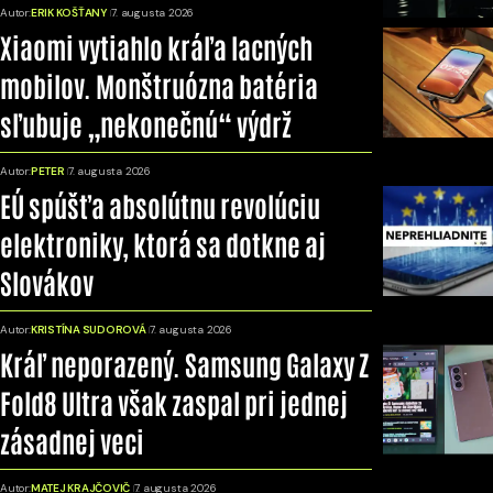
Autor:
ERIK KOŠŤANY
7. augusta 2026
Xiaomi vytiahlo kráľa lacných
mobilov. Monštruózna batéria
sľubuje „nekonečnú“ výdrž
Autor:
PETER
7. augusta 2026
EÚ spúšťa absolútnu revolúciu
elektroniky, ktorá sa dotkne aj
Slovákov
Autor:
KRISTÍNA SUDOROVÁ
7. augusta 2026
Kráľ neporazený. Samsung Galaxy Z
Fold8 Ultra však zaspal pri jednej
zásadnej veci
Autor:
MATEJ KRAJČOVIČ
7. augusta 2026