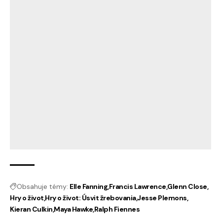
Obsahuje témy:
Elle Fanning
Francis Lawrence
Glenn Close
Hry o život
Hry o život: Úsvit žrebovania
Jesse Plemons
Kieran Culkin
Maya Hawke
Ralph Fiennes