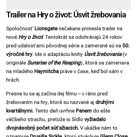
Trailer na Hry o život: Úsvit žrebovania
Spoločnosť
Lionsgate
nečakane priniesla trailer na
nové
Hry o život
. Tentokrát sa odohrávajú 24 rokov
pred udalosťami pôvodnej série a zamerané sú na
50.
výročné hry
. Ide o adaptáciu knihy
Úsvit žrebovania
(v
originále
Sunsrise of the Reaping
), ktorá sa zameriava
na mladého
Haymitcha
práve v čase, keď bol sám v
hrách.
Presne tu sa aj začína dej filmu – v ráno pred
žrebovaním na hry, ktoré su nazvané aj
druhými
kvartálnymi.
Tento deň uvrhne
Panem
do ešte
väčšieho strachu, pretože si Sídlo
vyžiadalo
dvojnásobný počet súťažiacich.
V ukážke nám to
oznamuje
Drusilla Sickle
, ktorú stvárňuje
Glenn Close
.