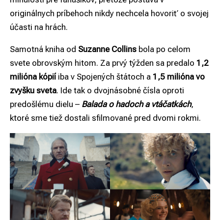
originálnych príbehoch nikdy nechcela hovoriť o svojej
účasti na hrách.
Samotná kniha od
Suzanne Collins
bola po celom
svete obrovským hitom. Za prvý týžden sa predalo
1,2
milióna kópií
iba v Spojených štátoch a
1,5 milióna vo
zvyšku sveta
. Ide tak o dvojnásobné čísla oproti
predošlému dielu –
Balada o hadoch a vtáčatkách
,
ktoré sme tiež dostali sfilmované pred dvomi rokmi.