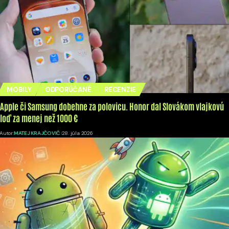
MOBILY
ODPORÚČANÉ
RECENZIE
Apple či Samsung dobehne za polovicu. Honor dal Slovákom vlajkovú
loď za menej než 1000 €
Autor:
MATEJ KRAJČOVIČ
28. júla 2026