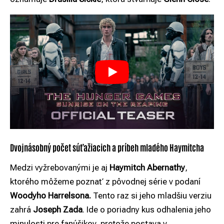
Dvojnásobný počet súťažiacich a príbeh mladého Haymitcha
Medzi vyžrebovanými je aj
Haymitch Abernathy
,
ktorého môžeme poznať z pôvodnej série v podaní
Woodyho Harrelsona.
Tento raz si jeho mladšiu verziu
zahrá
Joseph Zada
. Ide o poriadny kus odhalenia jeho
minulosti pre fanúšikov, pretože postava v