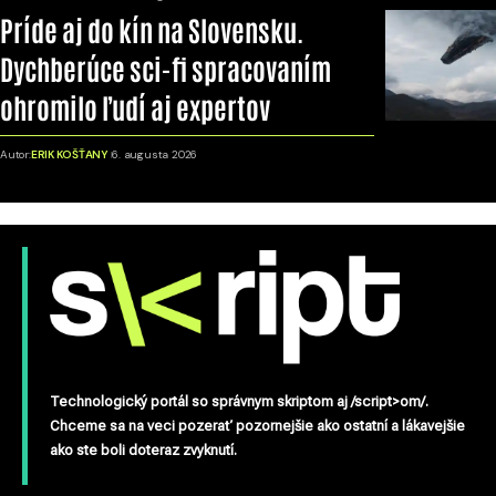
Príde aj do kín na Slovensku.
Dychberúce sci-fi spracovaním
ohromilo ľudí aj expertov
Autor:
ERIK KOŠŤANY
6. augusta 2026
Technologický portál so správnym skriptom aj /script>om/.
Chceme sa na veci pozerať pozornejšie ako ostatní a lákavejšie
ako ste boli doteraz zvyknutí.