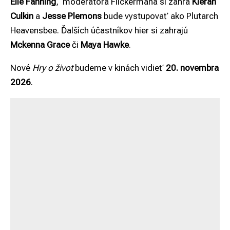
Elle Fanning
, moderátora Flickermana si zahrá
Kieran
Culkin
a
Jesse Plemons
bude vystupovať ako Plutarch
Heavensbee. Ďalších účastníkov hier si zahrajú
Mckenna Grace
či
Maya Hawke
.
Nové
Hry o život
budeme v kinách vidieť
20. novembra
2026
.