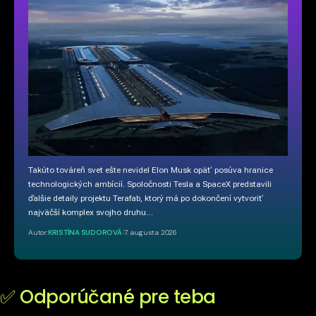
Takúto továreň svet ešte nevidel Elon Musk opäť posúva hranice
technologických ambícií. Spoločnosti Tesla a SpaceX predstavili
ďalšie detaily projektu Terafab, ktorý má po dokončení vytvoriť
najväčší komplex svojho druhu…
Autor:
KRISTÍNA SUDOROVÁ
7. augusta 2026
✅ Odporúčané pre teba