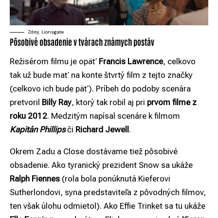
Zdroj: Lionsgate
Pôsobivé obsadenie v tvárach známych postáv
Režisérom filmu je opäť
Francis Lawrence
, celkovo
tak už bude mať na konte štvrtý film z tejto značky
(celkovo ich bude päť). Príbeh do podoby scenára
pretvoril
Billy Ray
, ktorý tak robil aj pri
prvom filme z
roku 2012
. Medzitým napísal scenáre k filmom
Kapitán Phillips
či
Richard Jewell
.
Okrem Zadu a Close dostávame tiež pôsobivé
obsadenie. Ako tyranický prezident Snow sa ukáže
Ralph Fiennes
(rola bola ponúknutá Kieferovi
Sutherlondovi, syna predstaviteľa z pôvodných filmov,
ten však úlohu odmietol). Ako Effie Trinket sa tu ukáže