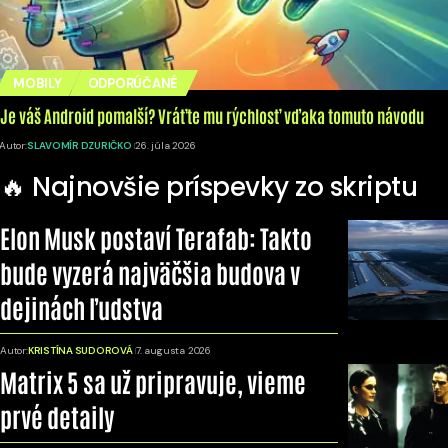
MOBILY
ODPORÚČANÉ
Je váš Android pomalší? Vráťte mu rýchlosť vďaka tomuto návodu
Autor:
SLAVOMÍR DZURIČKO
26. júla 2026
🔥 Najnovšie príspevky zo skriptu
Elon Musk postaví Terafab: Takto
bude vyzerá najväčšia budova v
dejinách ľudstva
Autor:
KRISTÍNA SUDOROVÁ
7. augusta 2026
Matrix 5 sa už pripravuje, vieme
prvé detaily