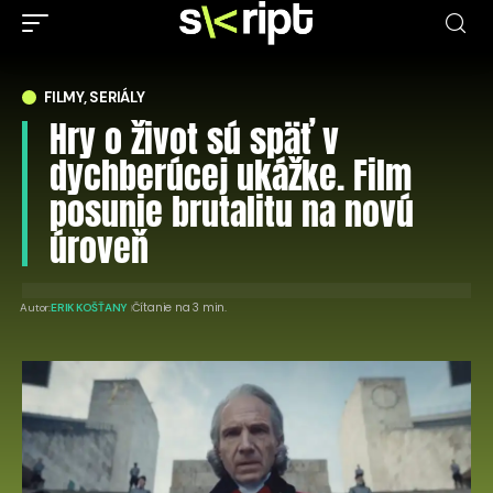
FILMY, SERIÁLY
Hry o život sú späť v
dychberúcej ukážke. Film
posunie brutalitu na novú
úroveň
Čítanie na 3 min.
Autor:
ERIK KOŠŤANY