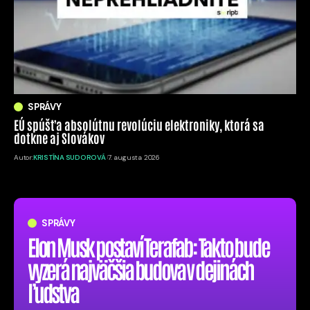
SPRÁVY
EÚ spúšťa absolútnu revolúciu elektroniky, ktorá sa
dotkne aj Slovákov
Autor:
KRISTÍNA SUDOROVÁ
7. augusta 2026
SPRÁVY
Elon Musk postaví Terafab: Takto bude
vyzerá najväčšia budova v dejinách
ľudstva