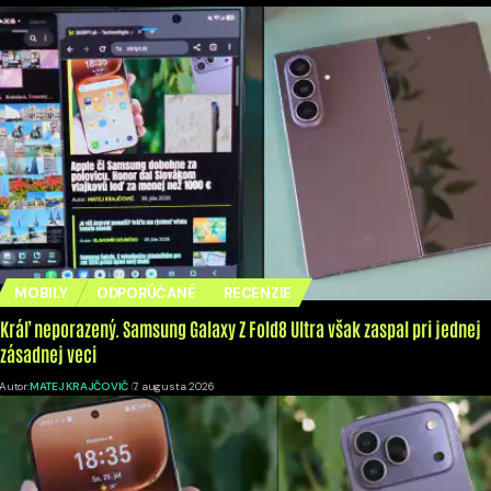
MOBILY
ODPORÚČANÉ
RECENZIE
Kráľ neporazený. Samsung Galaxy Z Fold8 Ultra však zaspal pri jednej
zásadnej veci
Autor:
MATEJ KRAJČOVIČ
7. augusta 2026