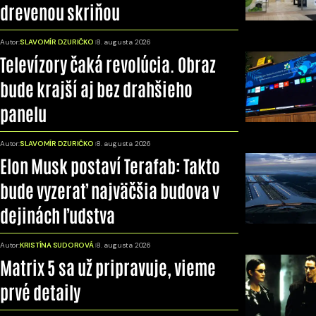
drevenou skriňou
Autor:
SLAVOMÍR DZURIČKO
8. augusta 2026
Televízory čaká revolúcia. Obraz
bude krajší aj bez drahšieho
panelu
Autor:
SLAVOMÍR DZURIČKO
8. augusta 2026
Elon Musk postaví Terafab: Takto
bude vyzerať najväčšia budova v
dejinách ľudstva
Autor:
KRISTÍNA SUDOROVÁ
8. augusta 2026
Matrix 5 sa už pripravuje, vieme
prvé detaily