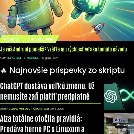
MOBILY
ODPORÚČANÉ
Je váš Android pomalší? Vráťte mu rýchlosť vďaka tomuto návodu
Autor:
SLAVOMÍR DZURIČKO
26. júla 2026
🔥 Najnovšie príspevky zo skriptu
ChatGPT dostáva veľkú zmenu. Už
nemusíte zaň platiť predplatné
Autor:
SLAVOMÍR DZURIČKO
8. augusta 2026
Alza totálne otočila pravidlá:
Predáva herné PC s Linuxom a