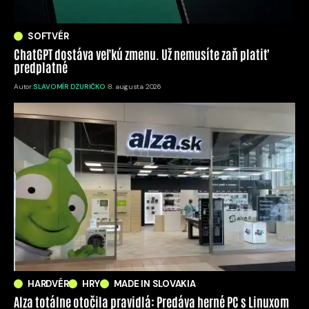
SOFTVÉR
ChatGPT dostáva veľkú zmenu. Už nemusíte zaň platiť
predplatné
Autor:
SLAVOMÍR DZURIČKO
8. augusta 2026
HARDVÉR
HRY
MADE IN SLOVAKIA
Alza totálne otočila pravidlá: Predáva herné PC s Linuxom