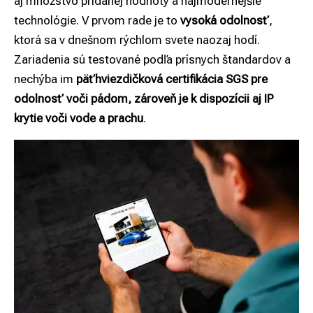
aj množstvo pridanej hodnoty a najmodernejšie
technológie. V prvom rade je to
vysoká odolnosť
,
ktorá sa v dnešnom rýchlom svete naozaj hodí.
Zariadenia sú testované podľa prísnych štandardov a
nechýba im
päťhviezdičková certifikácia SGS pre
odolnosť voči pádom, zároveň je k dispozícii aj IP
krytie voči vode a prachu
.