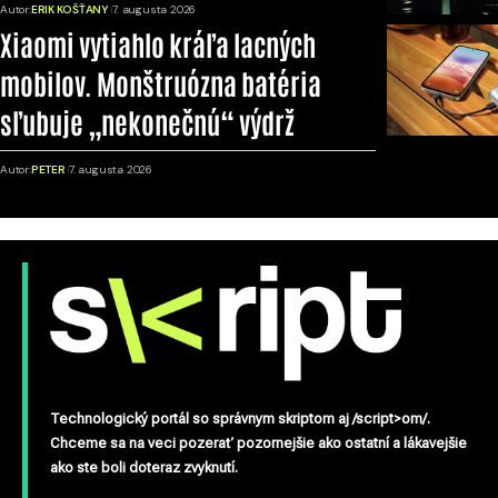
Autor:
ERIK KOŠŤANY
7. augusta 2026
Xiaomi vytiahlo kráľa lacných
mobilov. Monštruózna batéria
sľubuje „nekonečnú“ výdrž
Autor:
PETER
7. augusta 2026
Technologický portál so správnym skriptom aj /script>om/.
Chceme sa na veci pozerať pozornejšie ako ostatní a lákavejšie
ako ste boli doteraz zvyknutí.