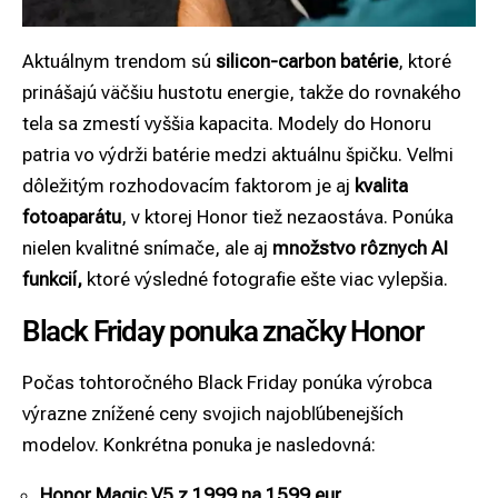
Aktuálnym trendom sú
silicon-carbon batérie
, ktoré
prinášajú väčšiu hustotu energie, takže do rovnakého
tela sa zmestí vyššia kapacita. Modely do Honoru
patria vo výdrži batérie medzi aktuálnu špičku. Veľmi
dôležitým rozhodovacím faktorom je aj
kvalita
fotoaparátu
, v ktorej Honor tiež nezaostáva. Ponúka
nielen kvalitné snímače, ale aj
množstvo rôznych AI
funkcií,
ktoré výsledné fotografie ešte viac vylepšia.
Black Friday ponuka značky Honor
Počas tohtoročného Black Friday ponúka výrobca
výrazne znížené ceny svojich najobľúbenejších
modelov. Konkrétna ponuka je nasledovná:
Honor Magic V5 z 1999 na 1599 eur