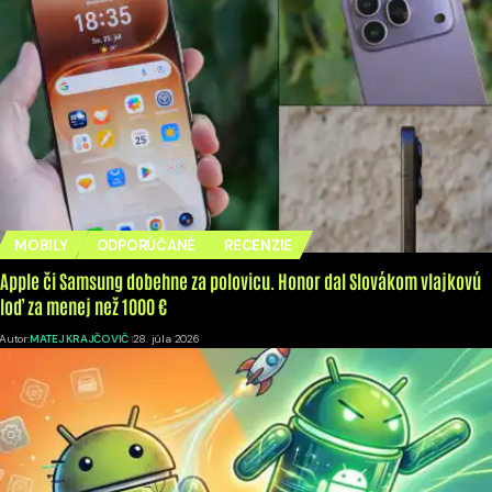
MOBILY
ODPORÚČANÉ
RECENZIE
Apple či Samsung dobehne za polovicu. Honor dal Slovákom vlajkovú
loď za menej než 1000 €
Autor:
MATEJ KRAJČOVIČ
28. júla 2026