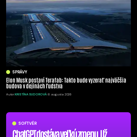
SPRÁVY
Elon Musk postaví Terafab: Takto bude vyzerať najväčšia
budova v dejinách ľudstva
Autor:
KRISTÍNA SUDOROVÁ
8. augusta 2026
SOFTVÉR
ChatGPT dostáva veľkú zmenu. Už