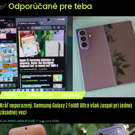
✅ Odporúčané pre teba
MOBILY
ODPORÚČANÉ
RECENZIE
Kráľ neporazený. Samsung Galaxy Z Fold8 Ultra však zaspal pri jednej
zásadnej veci
Autor:
MATEJ KRAJČOVIČ
7. augusta 2026