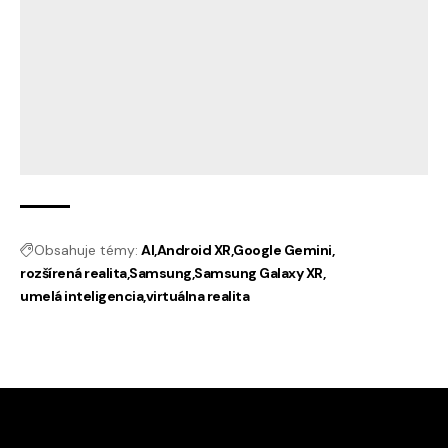
Obsahuje témy:
AI
Android XR
Google Gemini
rozšírená realita
Samsung
Samsung Galaxy XR
umelá inteligencia
virtuálna realita