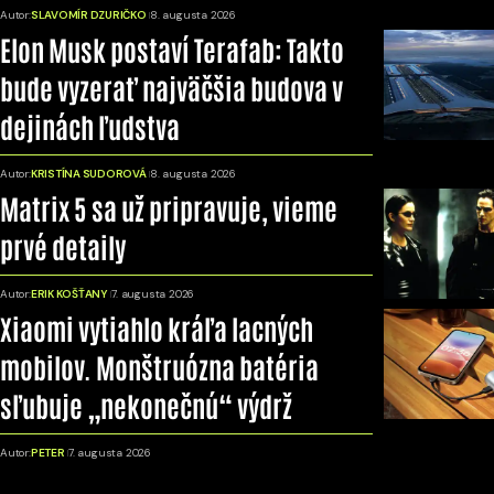
Autor:
SLAVOMÍR DZURIČKO
8. augusta 2026
Elon Musk postaví Terafab: Takto
bude vyzerať najväčšia budova v
dejinách ľudstva
Autor:
KRISTÍNA SUDOROVÁ
8. augusta 2026
Matrix 5 sa už pripravuje, vieme
prvé detaily
Autor:
ERIK KOŠŤANY
7. augusta 2026
Xiaomi vytiahlo kráľa lacných
mobilov. Monštruózna batéria
sľubuje „nekonečnú“ výdrž
Autor:
PETER
7. augusta 2026