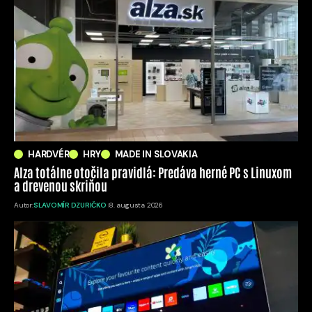
HARDVÉR
HRY
MADE IN SLOVAKIA
Alza totálne otočila pravidlá: Predáva herné PC s Linuxom
a drevenou skriňou
Autor:
SLAVOMÍR DZURIČKO
8. augusta 2026