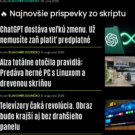
Autor:
SLAVOMÍR DZURIČKO
26. júla 2026
🔥 Najnovšie príspevky zo skriptu
ChatGPT dostáva veľkú zmenu. Už
nemusíte zaň platiť predplatné
Autor:
SLAVOMÍR DZURIČKO
8. augusta 2026
Alza totálne otočila pravidlá:
Predáva herné PC s Linuxom a
drevenou skriňou
Autor:
SLAVOMÍR DZURIČKO
8. augusta 2026
Televízory čaká revolúcia. Obraz
bude krajší aj bez drahšieho
panelu