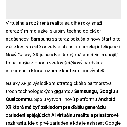
Virtuálna a rozšírená realita sa dlhé roky snažili
preraziť mimo úzkej skupiny technologických
nadšencov.
Samsung
sa teraz pokúša o nový štart a to
v ére keď sa celé odvetvie obracia k umelej inteligencii.
Nový Galaxy XR je headset ktorý má ambíciu prepojiť
to najlepšie z oboch svetov špičkový hardvér a
inteligenciu ktorá rozumie kontextu používateľa.
Galaxy XR je výsledkom strategického partnerstva
troch technologických gigantov
Samsungu, Googlu a
Qualcommu
. Spolu vytvorili novú platformu
Android
XR ktorá má byť základom pre ďalšiu generáciu
zariadení spájajúcich AI virtuálnu realitu a priestorové
rozhrania
. Ide o prvé zariadenie kde je asistent Google