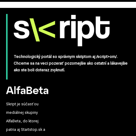
Technologický portál so správnym skriptom aj /script>om/.
Chceme sa na veci pozerať pozornejšie ako ostatní a lákavejšie
ako ste boli doteraz zvyknutí.
Skript je súčasťou
mediálnej skupiny
AlfaBeta, do ktorej
patria aj Startstop.sk a