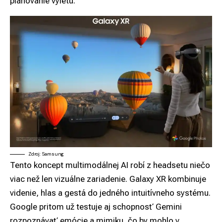
plánovanie výletu.
Zdroj: Samsung
Tento koncept multimodálnej AI robí z headsetu niečo
viac než len vizuálne zariadenie. Galaxy XR kombinuje
videnie, hlas a gestá do jedného intuitívneho systému.
Google pritom už testuje aj schopnosť Gemini
rozpoznávať emócie a mimiku, čo by mohlo v