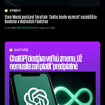
SPRÁVY
Elon Musk postaví Terafab: Takto bude vyzerať najväčšia
budova v dejinách ľudstva
Autor:
KRISTÍNA SUDOROVÁ
8. augusta 2026
SOFTVÉR
ChatGPT dostáva veľkú zmenu. Už
nemusíte zaň platiť predplatné