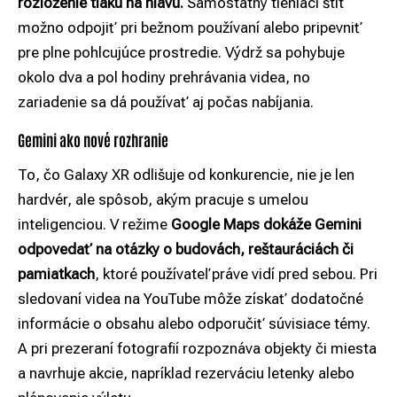
rozloženie tlaku na hlavu.
Samostatný tieniaci štít
možno odpojiť pri bežnom používaní alebo pripevniť
pre plne pohlcujúce prostredie. Výdrž sa pohybuje
okolo dva a pol hodiny prehrávania videa, no
zariadenie sa dá používať aj počas nabíjania.
Gemini ako nové rozhranie
To, čo Galaxy XR odlišuje od konkurencie, nie je len
hardvér, ale spôsob, akým pracuje s umelou
inteligenciou. V režime
Google Maps dokáže Gemini
odpovedať na otázky o budovách, reštauráciách či
pamiatkach
, ktoré používateľ práve vidí pred sebou. Pri
sledovaní videa na YouTube môže získať dodatočné
informácie o obsahu alebo odporučiť súvisiace témy.
A pri prezeraní fotografií rozpoznáva objekty či miesta
a navrhuje akcie, napríklad rezerváciu letenky alebo