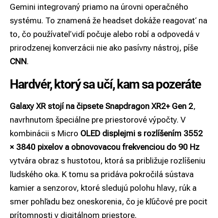
Gemini integrovaný priamo na úrovni operačného
systému. To znamená že headset dokáže reagovať na
to, čo používateľ vidí počuje alebo robí a odpovedá v
prirodzenej konverzácii nie ako pasívny nástroj, píše
CNN
.
Hardvér, ktorý sa učí, kam sa pozeráte
Galaxy XR stojí na čipsete Snapdragon XR2+ Gen 2
,
navrhnutom špeciálne pre priestorové výpočty. V
kombinácii s Micro
OLED displejmi s rozlíšením 3552
× 3840 pixelov a obnovovacou frekvenciou do 90 Hz
vytvára obraz s hustotou, ktorá sa približuje rozlíšeniu
ľudského oka. K tomu sa pridáva pokročilá sústava
kamier a senzorov, ktoré sledujú polohu hlavy, rúk a
smer pohľadu bez oneskorenia, čo je kľúčové pre pocit
prítomnosti v digitálnom priestore.