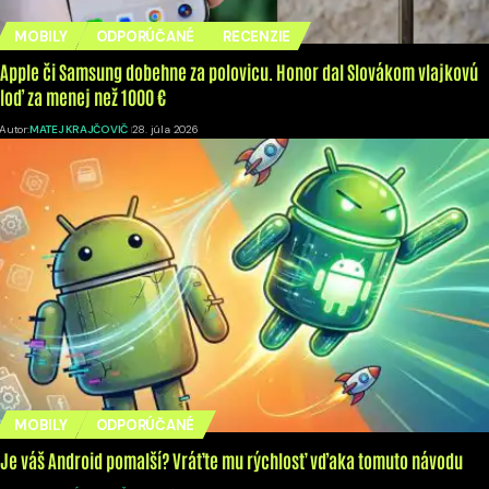
MOBILY
ODPORÚČANÉ
RECENZIE
Apple či Samsung dobehne za polovicu. Honor dal Slovákom vlajkovú
loď za menej než 1000 €
Autor:
MATEJ KRAJČOVIČ
28. júla 2026
MOBILY
ODPORÚČANÉ
Je váš Android pomalší? Vráťte mu rýchlosť vďaka tomuto návodu