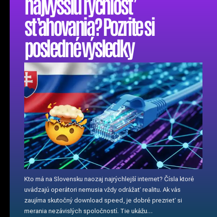
najvyššiu rýchlosť
sťahovania? Pozrite si
posledné výsledky
Kto má na Slovensku naozaj najrýchlejší internet? Čísla ktoré
uvádzajú operátori nemusia vždy odrážať realitu. Ak vás
zaujíma skutočný download speed, je dobré prezrieť si
merania nezávislých spoločností. Tie ukážu…