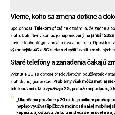
Vieme, koho sa zmena dotkne a dok
Spoločnosť
Telekom
oficiálne oznámila, že začne s 
siete. Definitívny koniec je naplánovaný na
január 2029
novšie technológie viac ako dva a pol roka.
Operátor tv
výkonnejšie 4G a 5G siete a zlepšiť kvalitu mobilných s
Staré telefóny a zariadenia čakajú 
Vypnutie 2G sa dotkne predovšetkým používateľov star
sieť druhej generácie.
Problémy však môžu mať aj niekt
telefonovaní stále využívajú 2G, pretože nepodporujú 
„Ukončenie prevádzky 2G siete je celkom pochopit
naplno využívať špičkové možnosti našej mobilnej s
kapacitu aj odozvu. Je to trend všade na svete a aj