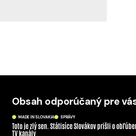
Obsah odporúčaný pre vá
MADE IN SLOVAKIA
SPRÁVY
Toto je zlý sen. Státisíce Slovákov prišli o obľúb
TV kanály