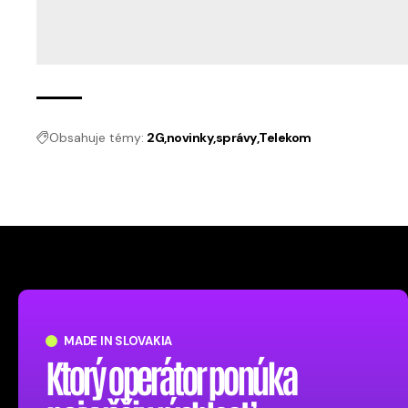
Obsahuje témy:
2G
novinky
správy
Telekom
MADE IN SLOVAKIA
Ktorý operátor ponúka