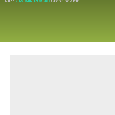
Autor:
SLAVOMÍR DZURIČKO
Čítanie na 3 min.