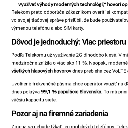
využívať výhody moderných technológií,“ hovorí op
Telekom preto odporúča zákazníkom overiť si kompatibi
vo svojej tlačovej správe prisľúbil, že bude používate
výmenou telefónu alebo SIM karty.
Dôvod je jednoduchý: Viac priestoru
Podľa Telekomu už využívanie 2G dlhodobo klesá. V min
medziročne znížila o viac ako 11 %. Naopak, moderné 
všetkých hlasových hovorov
dnes prebieha cez VoLTE a
Uvoľnené frekvenčné pásma chce operátor využiť na ďal
dnes pokrýva
99,1 % populácie Slovenska
. To má prini
väčšiu kapacitu siete.
Pozor aj na firemné zariadenia
Zmena sa nebude týkať len mobilných telefónov. Telek