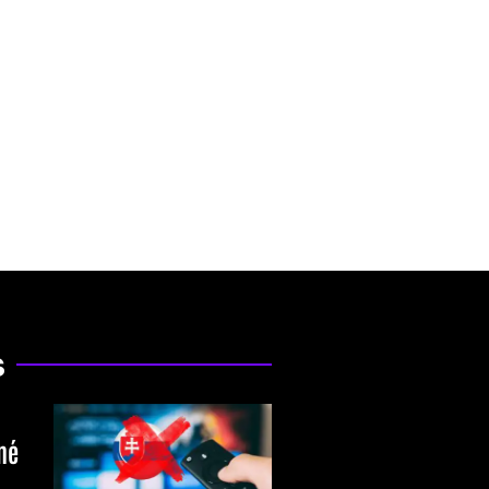
s
ené