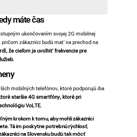
edy máte čas
postupným ukončovaním svojej 2G mobilnej
, pričom zákazníci budú mať na prechod na
rdí, že cieľom je uvoľniť frekvencie pre
lužieb.
zmeny
ších mobilných telefónov, ktoré podporujú iba
oré staršie 4G smartfóny, ktoré pri
technológiu VoLTE.
eľným krokom k tomu, aby mohli zákazníci
iete. Tá im poskytne potrebnú rýchlosť,
 zákazníci na Slovensku budú tak môcť