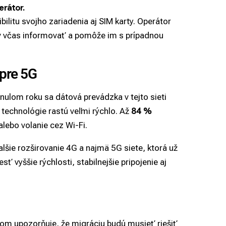
erátor.
litu svojho zariadenia aj SIM karty. Operátor
ľov včas informovať a pomôže im s prípadnou
 pre 5G
ulom roku sa dátová prevádzka v tejto sieti
technológie rastú veľmi rýchlo. Až
84 %
lebo volanie cez Wi-Fi.
šie rozširovanie 4G a najmä 5G siete, ktorá už
esť vyššie rýchlosti, stabilnejšie pripojenie aj
om upozorňuje, že migráciu budú musieť riešiť