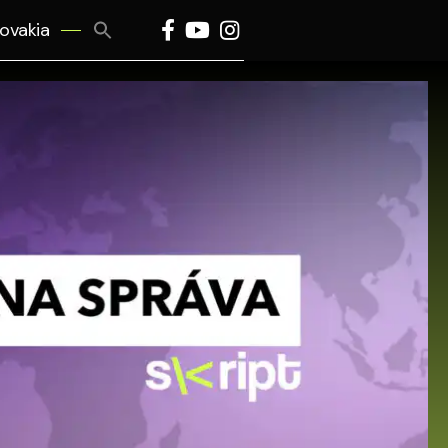
Search
lovakia
for:
Search Button