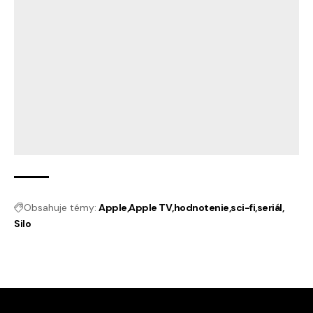
Obsahuje témy:
Apple
Apple TV
hodnotenie
sci-fi
seriál
Silo