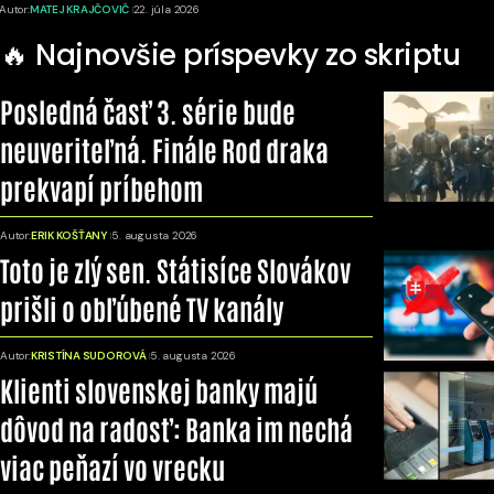
Autor:
MATEJ KRAJČOVIČ
22. júla 2026
🔥 Najnovšie príspevky zo skriptu
Posledná časť 3. série bude
neuveriteľná. Finále Rod draka
prekvapí príbehom
Autor:
ERIK KOŠŤANY
5. augusta 2026
Toto je zlý sen. Státisíce Slovákov
prišli o obľúbené TV kanály
Autor:
KRISTÍNA SUDOROVÁ
5. augusta 2026
Klienti slovenskej banky majú
dôvod na radosť: Banka im nechá
viac peňazí vo vrecku