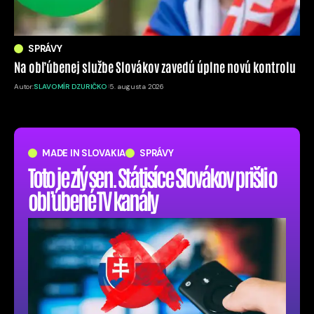
SPRÁVY
Na obľúbenej službe Slovákov zavedú úplne novú kontrolu
Autor:
SLAVOMÍR DZURIČKO
5. augusta 2026
MADE IN SLOVAKIA
SPRÁVY
Toto je zlý sen. Státisíce Slovákov prišli o
obľúbené TV kanály