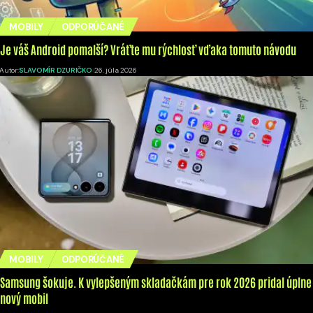
MOBILY
ODPORÚČANÉ
Je váš Android pomalší? Vráťte mu rýchlosť vďaka tomuto návodu
Autor:
SLAVOMÍR DZURIČKO
26. júla 2026
MOBILY
ODPORÚČANÉ
Samsung šokuje. K vylepšeným skladačkám pre rok 2026 pridal úplne
nový mobil