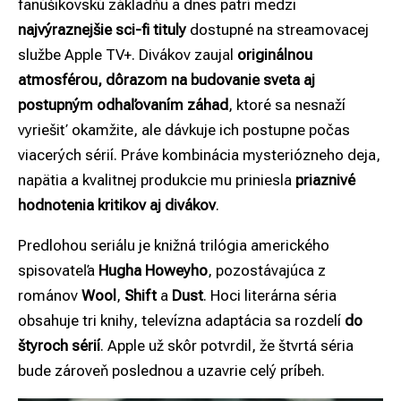
fanúšikovskú základňu a dnes patrí medzi
najvýraznejšie sci-fi tituly
dostupné na streamovacej
službe Apple TV+. Divákov zaujal
originálnou
atmosférou, dôrazom na budovanie sveta aj
postupným odhaľovaním záhad
, ktoré sa nesnaží
vyriešiť okamžite, ale dávkuje ich postupne počas
viacerých sérií. Práve kombinácia mysteriózneho deja,
napätia a kvalitnej produkcie mu priniesla
priaznivé
hodnotenia kritikov aj divákov
.
Predlohou seriálu je knižná trilógia amerického
spisovateľa
Hugha Howeyho
, pozostávajúca z
románov
Wool
,
Shift
a
Dust
. Hoci literárna séria
obsahuje tri knihy, televízna adaptácia sa rozdelí
do
štyroch sérií
. Apple už skôr potvrdil, že štvrtá séria
bude zároveň poslednou a uzavrie celý príbeh.