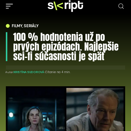
FILMY, SERIÁLY
100 % hodnotenia už po
prvých epizódach. Najlepšie
sci-fi súčasnosti je späť
Čítanie na 4 min.
Autor:
KRISTÍNA SUDOROVÁ