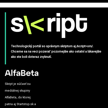
Technologický portál so správnym skriptom aj /script>om/.
Chceme sa na veci pozerať pozornejšie ako ostatní a lákavejšie
ako ste boli doteraz zvyknutí.
Skript je súčasťou
mediálnej skupiny
AlfaBeta, do ktorej
patria aj Startstop.sk a