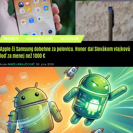
MOBILY
ODPORÚČANÉ
RECENZIE
Apple či Samsung dobehne za polovicu. Honor dal Slovákom vlajkovú
loď za menej než 1000 €
Autor:
MATEJ KRAJČOVIČ
28. júla 2026