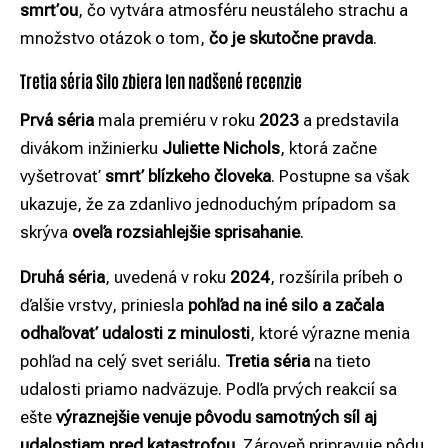
smrťou
, čo vytvára atmosféru neustáleho strachu a
množstvo otázok o tom,
čo je skutočne pravda
.
Tretia séria Silo zbiera len nadšené recenzie
Prvá séria
mala premiéru v roku
2023
a predstavila
divákom inžinierku
Juliette Nichols
, ktorá začne
vyšetrovať
smrť blízkeho človeka
. Postupne sa však
ukazuje, že za zdanlivo jednoduchým prípadom sa
skrýva
oveľa rozsiahlejšie sprisahanie
.
Druhá séria
, uvedená v roku
2024
, rozšírila príbeh o
ďalšie vrstvy, priniesla
pohľad na iné silo a začala
odhaľovať udalosti z minulosti
, ktoré výrazne menia
pohľad na celý svet seriálu.
Tretia séria
na tieto
udalosti priamo nadväzuje. Podľa prvých reakcií sa
ešte
výraznejšie venuje pôvodu samotných síl aj
udalostiam pred katastrofou
. Zároveň pripravuje pôdu