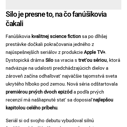
Silo je presne to, na čo fanúšikovia
čakali
Fanúšikovia
kvalitnej science fiction
sa po dlhšej
prestávke dočkali pokračovania jedného z
najúspešnejších seriálov z produkcie
Apple TV+
.
Dystopická dráma
Silo
sa vracia s
treťou sériou
, ktorá
nadväzuje na udalosti predchádzajúcich dielov a
zároveň začína odhaľovať najväčšie tajomstvá sveta
ukrytého hlboko pod zemou. Nová séria odštartovala
premiérou prvých dvoch epizód
a podľa prvých
recenzií má našliapnuté stať sa doposiaľ
najlepšou
kapitolou celého príbehu
.
Seriál si od svojho debutu vybudoval silnú