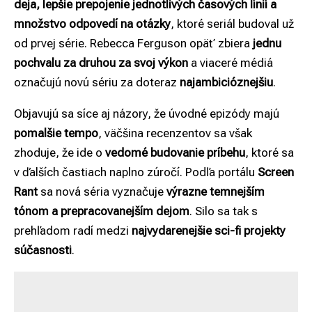
deja, lepšie prepojenie jednotlivých časových línií a
množstvo odpovedí na otázky
, ktoré seriál budoval už
od prvej série. Rebecca Ferguson opäť zbiera
jednu
pochvalu za druhou
za svoj výkon
a viaceré médiá
označujú novú sériu za doteraz
najambicióznejšiu
.
Objavujú sa síce aj názory, že úvodné epizódy majú
pomalšie tempo
, väčšina recenzentov sa však
zhoduje, že ide o
vedomé budovanie príbehu
, ktoré sa
v ďalších častiach naplno zúročí. Podľa portálu
Screen
Rant
sa nová séria vyznačuje
výrazne temnejším
tónom a prepracovanejším dejom
. Silo sa tak s
prehľadom radí medzi
najvydarenejšie sci-fi projekty
súčasnosti
.