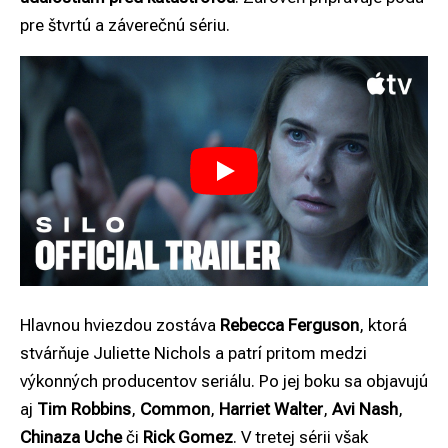
pre štvrtú a záverečnú sériu.
Hlavnou hviezdou zostáva
Rebecca Ferguson
, ktorá
stvárňuje Juliette Nichols a patrí pritom medzi
výkonných producentov seriálu. Po jej boku sa objavujú
aj
Tim Robbins
,
Common
,
Harriet Walter
,
Avi Nash
,
Chinaza Uche
či
Rick Gomez
. V tretej sérii však