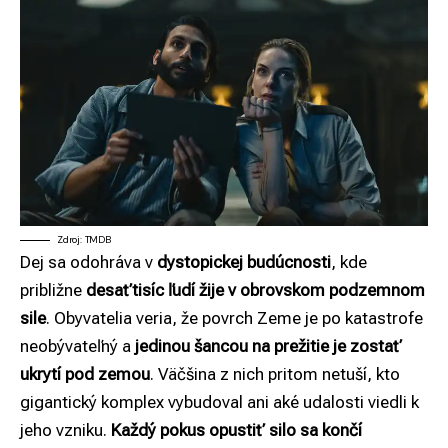
Zdroj: TMDB
Dej sa odohráva v
dystopickej budúcnosti
, kde
približne
desaťtisíc ľudí žije v obrovskom podzemnom
sile
. Obyvatelia veria, že povrch Zeme je po katastrofe
neobývateľný a
jedinou šancou na prežitie je zostať
ukrytí pod zemou
. Väčšina z nich pritom netuší, kto
gigantický komplex vybudoval ani aké udalosti viedli k
jeho vzniku.
Každý pokus opustiť silo sa končí