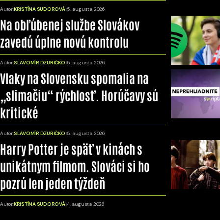
Autor:
KRISTÍNA SUDOROVÁ
5. augusta 2026
Na obľúbenej službe Slovákov
zavedú úplne novú kontrolu
Autor:
SLAVOMÍR DZURIČKO
5. augusta 2026
Vlaky na Slovensku spomalia na
„slimačiu“ rýchlosť. Horúčavy sú
kritické
Autor:
SLAVOMÍR DZURIČKO
5. augusta 2026
Harry Potter je späť v kinách s
unikátnym filmom. Slováci si ho
pozrú len jeden týždeň
Autor:
KRISTÍNA SUDOROVÁ
4. augusta 2026