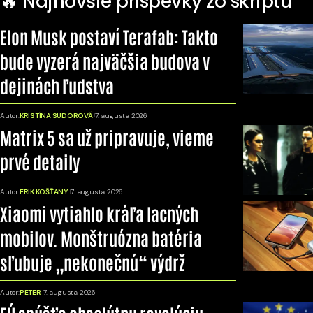
🔥 Najnovšie príspevky zo skriptu
Elon Musk postaví Terafab: Takto
bude vyzerá najväčšia budova v
dejinách ľudstva
Autor:
KRISTÍNA SUDOROVÁ
7. augusta 2026
Matrix 5 sa už pripravuje, vieme
prvé detaily
Autor:
ERIK KOŠŤANY
7. augusta 2026
Xiaomi vytiahlo kráľa lacných
mobilov. Monštruózna batéria
sľubuje „nekonečnú“ výdrž
Autor:
PETER
7. augusta 2026