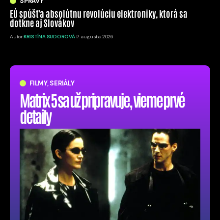
SPRÁVY
EÚ spúšťa absolútnu revolúciu elektroniky, ktorá sa
dotkne aj Slovákov
Autor:
KRISTÍNA SUDOROVÁ
7. augusta 2026
FILMY, SERIÁLY
Matrix 5 sa už pripravuje, vieme prvé
detaily