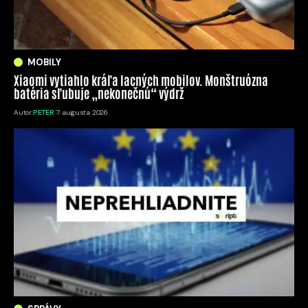
MOBILY
Xiaomi vytiahlo kráľa lacných mobilov. Monštruózna
batéria sľubuje „nekonečnú“ výdrž
Autor:
PETER
7. augusta 2026