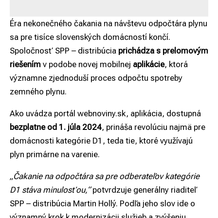
Éra nekonečného čakania na návštevu odpočtára plynu
sa pre tisíce slovenských domácností končí.
Spoločnosť SPP – distribúcia
prichádza s prelomovým
riešením
v podobe novej mobilnej
aplikácie
, ktorá
významne zjednoduší proces odpočtu spotreby
zemného plynu.
Ako uvádza portál
webnoviny.sk
, aplikácia, dostupná
bezplatne od 1. júla 2024
, prináša revolúciu najmä pre
domácnosti kategórie D1, teda tie, ktoré využívajú
plyn primárne na varenie.
„Čakanie na odpočtára sa pre odberateľov kategórie
D1 stáva minulosťou,“
potvrdzuje generálny riaditeľ
SPP – distribúcia Martin Hollý. Podľa jeho slov ide o
významný krok k modernizácii služieb a zvýšeniu