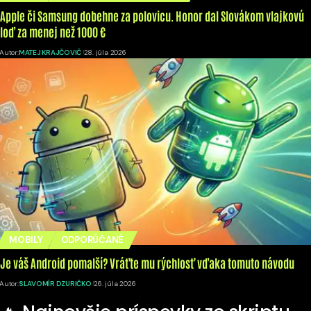
Apple či Samsung dobehne za polovicu. Honor dal Slovákom vlajkovú
loď za menej než 1000 €
Autor:
MATEJ KRAJČOVIČ
28. júla 2026
MOBILY
ODPORÚČANÉ
Je váš Android pomalší? Vráťte mu rýchlosť vďaka tomuto návodu
Autor:
SLAVOMÍR DZURIČKO
26. júla 2026