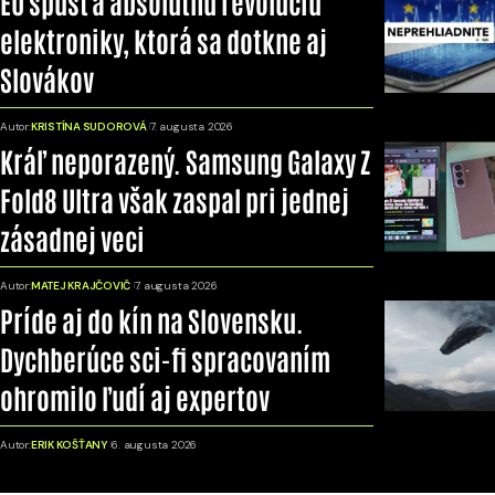
EÚ spúšťa absolútnu revolúciu
elektroniky, ktorá sa dotkne aj
Slovákov
Autor:
KRISTÍNA SUDOROVÁ
7. augusta 2026
Kráľ neporazený. Samsung Galaxy Z
Fold8 Ultra však zaspal pri jednej
zásadnej veci
Autor:
MATEJ KRAJČOVIČ
7. augusta 2026
Príde aj do kín na Slovensku.
Dychberúce sci-fi spracovaním
ohromilo ľudí aj expertov
Autor:
ERIK KOŠŤANY
6. augusta 2026