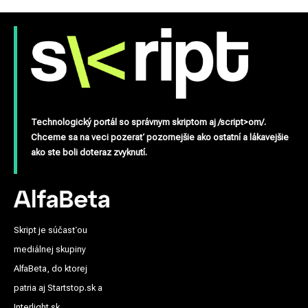
Technologický portál so správnym skriptom aj /script>om/.
Chceme sa na veci pozerať pozornejšie ako ostatní a lákavejšie
ako ste boli doteraz zvyknutí.
Skript je súčasťou
mediálnej skupiny
AlfaBeta, do ktorej
patria aj Startstop.sk a
Interlight.sk