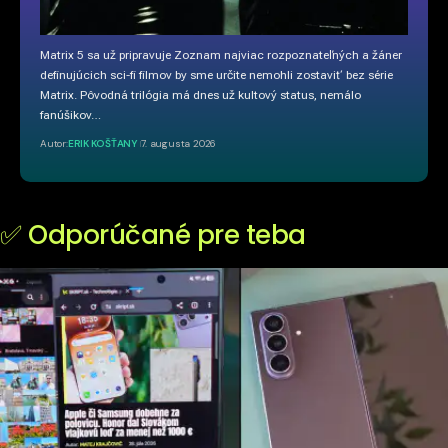
Matrix 5 sa už pripravuje Zoznam najviac rozpoznateľných a žáner
definujúcich sci-fi filmov by sme určite nemohli zostaviť bez série
Matrix. Pôvodná trilógia má dnes už kultový status, nemálo
fanúšikov…
Autor:
ERIK KOŠŤANY
7. augusta 2026
✅ Odporúčané pre teba