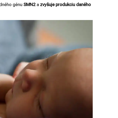
sedného génu
SMN2
a
zvyšuje produkciu daného