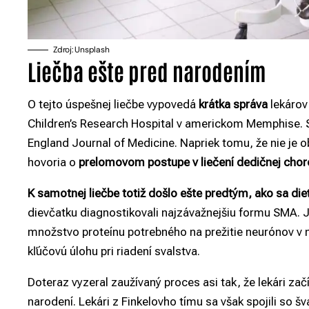
Zdroj: Unsplash
Liečba ešte pred narodením
O tejto úspešnej liečbe vypovedá
krátka správa
lekárov
Children’s Research Hospital v americkom Memphise. 
England Journal of Medicine. Napriek tomu, že nie je o
hovoria o
prelomovom postupe v liečení dedičnej cho
K samotnej liečbe totiž došlo ešte predtým, ako sa dieť
dievčatku diagnostikovali najzávažnejšiu formu SMA. 
množstvo proteínu potrebného na prežitie neurónov v
kľúčovú úlohu pri riadení svalstva.
Doteraz vyzeral zaužívaný proces asi tak, že lekári začí
narodení. Lekári z Finkelovho tímu sa však spojili so 