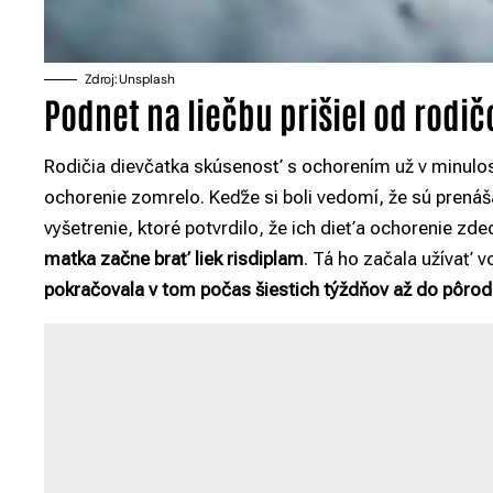
Zdroj: Unsplash
Podnet na liečbu prišiel od rodič
Rodičia dievčatka skúsenosť s ochorením už v minulos
ochorenie zomrelo. Keďže si boli vedomí, že sú prenáša
vyšetrenie, ktoré potvrdilo, že ich dieťa ochorenie zdedi
matka začne brať liek risdiplam
. Tá ho začala užívať v
pokračovala v tom počas šiestich týždňov až do pôro