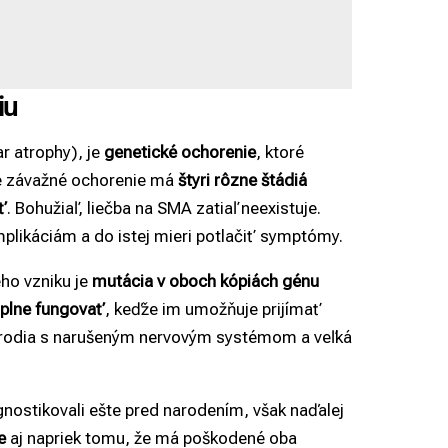
iu
r atrophy), je
genetické ochorenie
, ktoré
e závažné ochorenie má
štyri rôzne štádiá
ť
. Bohužiaľ, liečba na SMA zatiaľ neexistuje.
plikáciám a do istej mieri potlačiť symptómy.
ho vzniku je
mutácia
v oboch kópiách génu
 plne fungovať
, keďže im umožňuje prijímať
sa rodia s narušeným nervovým systémom a veľká
nostikovali ešte pred narodením, však naďalej
e
aj napriek tomu, že má poškodené oba