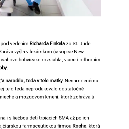
 pod vedením
Richarda Finkela
zo St. Jude
Správa vyšla v lekárskom časopise New
bsahovo bohvieako rozsiahla, viacerí odborníci
roby
.
a narodilo, teda v tele matky.
Nenarodenému
Jej telo teda neprodukovalo dostatočné
 mieche a mozgovom kmeni, ktoré zohrávajú
nali s liečbou detí trpiacich SMA až po ich
švajčiarskou farmaceutickou firmou
Roche
, ktorá