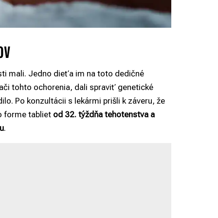
ov
ti mali. Jedno dieťa im na toto dedičné
či tohto ochorenia, dali spraviť genetické
lo. Po konzultácii s lekármi prišli k záveru, že
o forme tabliet
od 32. týždňa tehotenstva a
du
.