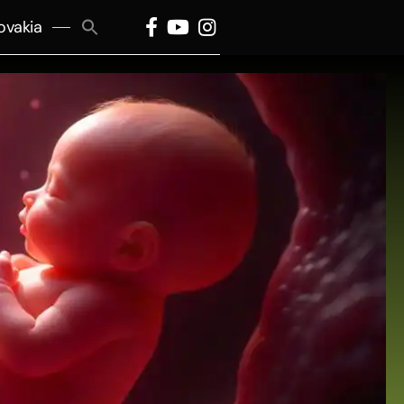
Search
ovakia
for:
Search Button