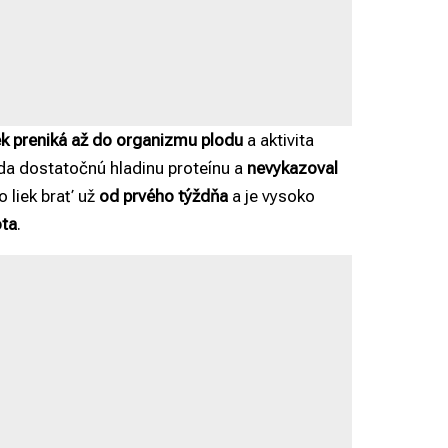
ek preniká až do organizmu plodu
a aktivita
da dostatočnú hladinu proteínu a
nevykazoval
o liek brať už
od prvého týždňa
a je vysoko
ota
.