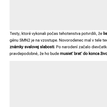
Testy, ktoré vykonali počas tehotenstva potvrdili, že
li
génu SMN2 je na vzostupe. Novorodenec mal v tele te
známky svalovej slabosti
. Po narodení začalo dievčatk
pravdepodobné, že ho bude
musieť brať do konca živ