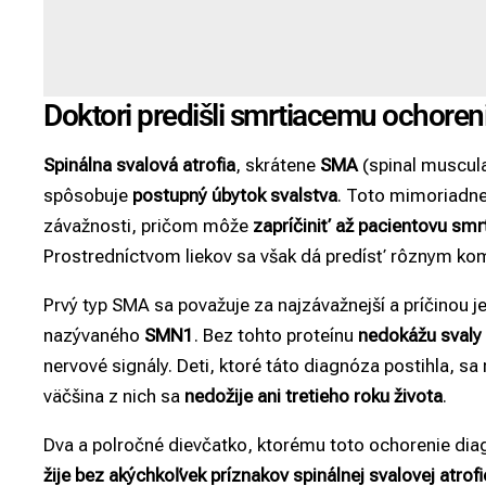
Doktori predišli smrtiacemu ochoren
Spinálna svalová atrofia
, skrátene
SMA
(spinal muscula
spôsobuje
postupný úbytok svalstva
. Toto mimoriadn
závažnosti, pričom môže
zapríčiniť až pacientovu smr
Prostredníctvom liekov sa však dá predísť rôznym kom
Prvý typ SMA sa považuje za najzávažnejší a príčinou je
nazývaného
SMN1
. Bez tohto proteínu
nedokážu svaly
nervové signály. Deti, ktoré táto diagnóza postihla, 
väčšina z nich sa
nedožije ani tretieho roku života
.
Dva a polročné dievčatko, ktorému toto ochorenie diag
žije bez akýchkoľvek príznakov spinálnej svalovej atrofi