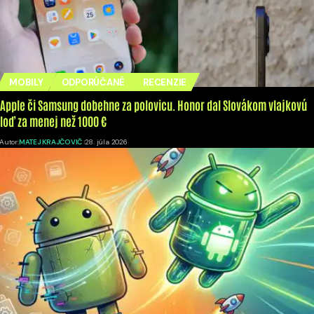
MOBILY
ODPORÚČANÉ
RECENZIE
Apple či Samsung dobehne za polovicu. Honor dal Slovákom vlajkovú
loď za menej než 1000 €
Autor:
MATEJ KRAJČOVIČ
28. júla 2026