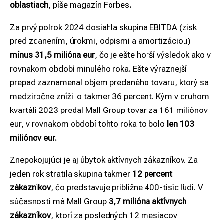
oblastiach
, píše magazín
Forbes
.
Za prvý polrok 2024 dosiahla skupina EBITDA (zisk
pred zdanením, úrokmi, odpismi a amortizáciou)
mínus 31,5 milióna eur
, čo je ešte horší výsledok ako v
rovnakom období minulého roka
.
Ešte výraznejší
prepad zaznamenal objem predaného tovaru, ktorý sa
medziročne znížil o takmer 36 percent. Kým v druhom
kvartáli 2023 predal Mall Group tovar za 161 miliónov
eur, v rovnakom období tohto roka to bolo
len 103
miliónov eur.
Znepokojujúci je aj úbytok aktívnych zákazníkov. Za
jeden rok stratila skupina takmer
12 percent
zákazníkov
, čo predstavuje približne 400-tisíc ľudí. V
súčasnosti má Mall Group
3,7 milióna aktívnych
zákazníkov
, ktorí za posledných 12 mesiacov