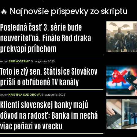
🔥 Najnovšie príspevky zo skriptu
Posledná časť 3. série bude
neuveriteľná. Finále Rod draka
prekvapí príbehom
Autor:
ERIK KOŠŤANY
5. augusta 2026
Toto je zlý sen. Státisíce Slovákov
prišli o obľúbené TV kanály
Autor:
KRISTÍNA SUDOROVÁ
5. augusta 2026
Klienti slovenskej banky majú
dôvod na radosť: Banka im nechá
viac peňazí vo vrecku