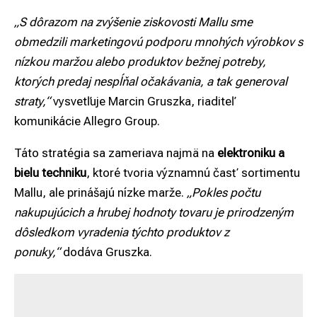
„S dôrazom na zvýšenie ziskovosti Mallu sme
obmedzili marketingovú podporu mnohých výrobkov s
nízkou maržou alebo produktov bežnej potreby,
ktorých predaj nespĺňal očakávania, a tak generoval
straty,“
vysvetľuje Marcin Gruszka, riaditeľ
komunikácie Allegro Group.
Táto stratégia sa zameriava najmä na
elektroniku a
bielu techniku
, ktoré tvoria významnú časť sortimentu
Mallu, ale prinášajú nízke marže.
„Pokles počtu
nakupujúcich a hrubej hodnoty tovaru je prirodzeným
dôsledkom vyradenia týchto produktov z
ponuky,“
dodáva Gruszka.