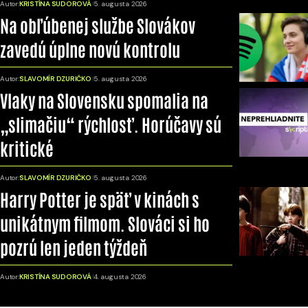
Autor:
KRISTÍNA SUDOROVÁ
5. augusta 2026
Na obľúbenej službe Slovákov
zavedú úplne novú kontrolu
Autor:
SLAVOMÍR DZURIČKO
5. augusta 2026
Vlaky na Slovensku spomalia na
„slimačiu“ rýchlosť. Horúčavy sú
kritické
Autor:
SLAVOMÍR DZURIČKO
5. augusta 2026
Harry Potter je späť v kinách s
unikátnym filmom. Slováci si ho
pozrú len jeden týždeň
Autor:
KRISTÍNA SUDOROVÁ
4. augusta 2026