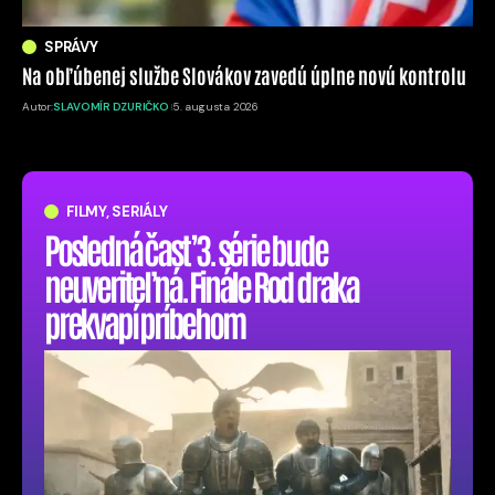
SPRÁVY
Na obľúbenej službe Slovákov zavedú úplne novú kontrolu
Autor:
SLAVOMÍR DZURIČKO
5. augusta 2026
FILMY, SERIÁLY
Posledná časť 3. série bude
neuveriteľná. Finále Rod draka
prekvapí príbehom