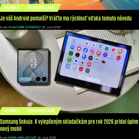
MOBILY
ODPORÚČANÉ
Je váš Android pomalší? Vráťte mu rýchlosť vďaka tomuto návodu
Autor:
SLAVOMÍR DZURIČKO
26. júla 2026
MOBILY
ODPORÚČANÉ
Samsung šokuje. K vylepšeným skladačkám pre rok 2026 pridal úplne
nový mobil
Autor:
MATEJ KRAJČOVIČ
22. júla 2026