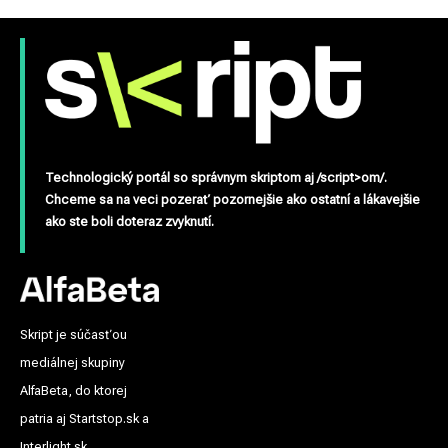
Technologický portál so správnym skriptom aj /script>om/.
Chceme sa na veci pozerať pozornejšie ako ostatní a lákavejšie
ako ste boli doteraz zvyknutí.
Skript je súčasťou
mediálnej skupiny
AlfaBeta, do ktorej
patria aj Startstop.sk a
Interlight.sk