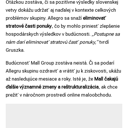
Otázkou zostáva, či sa pozitívne výsledky slovenskej
vetvy dokážu udržať aj naďalej v kontexte celkových
problémov skupiny. Allegro sa snaží
eliminovať
stratové časti ponuky
, čo by mohlo priniesť zlepšenie
hospodárskych výsledkov v budúcnosti.
„Postupne sa
nám darí eliminovať stratovú časť ponuky,“
tvrdí
Gruszka.
Budúcnosť Mall Group zostáva neistá. Či sa podarí
Allegru skupinu ozdraviť a vrátiť ju k ziskovosti, ukážu
až nasledujúce mesiace a roky. Isté je, že
Mall čakajú
ďalšie významné zmeny a reštrukturalizácia
, ak chce
prežiť v náročnom prostredí online maloobchodu.