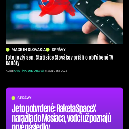
MADE IN SLOVAKIA
SPRÁVY
Toto je zlý sen. Státisíce Slovákov prišli o obľúbené TV
kanály
Autor:
KRISTÍNA SUDOROVÁ
5. augusta 2026
SPRÁVY
Je to potvrdené: Raketa SpaceX
narazila do Mesiaca, vedci už poznajú
prvé následky