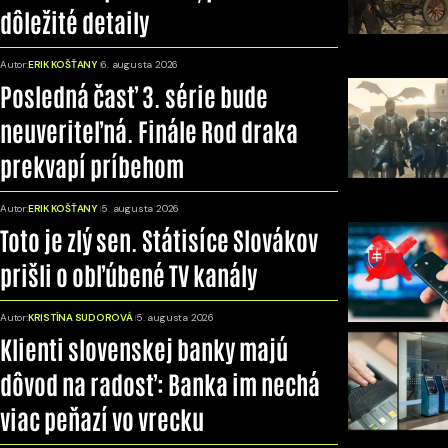
dôležité detaily
Autor:
ERIK KOŠŤANY
6. augusta 2026
Posledná časť 3. série bude
neuveriteľná. Finále Rod draka
prekvapí príbehom
Autor:
ERIK KOŠŤANY
5. augusta 2026
Toto je zlý sen. Státisíce Slovákov
prišli o obľúbené TV kanály
Autor:
KRISTÍNA SUDOROVÁ
5. augusta 2026
Klienti slovenskej banky majú
dôvod na radosť: Banka im nechá
viac peňazí vo vrecku