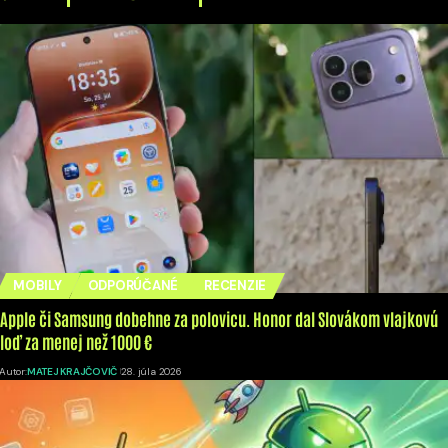
MOBILY
ODPORÚČANÉ
RECENZIE
Apple či Samsung dobehne za polovicu. Honor dal Slovákom vlajkovú
loď za menej než 1000 €
Autor:
MATEJ KRAJČOVIČ
28. júla 2026