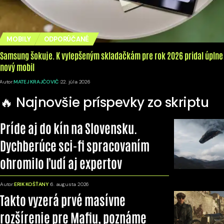
MOBILY
ODPORÚČANÉ
Samsung šokuje. K vylepšeným skladačkám pre rok 2026 pridal úplne
nový mobil
Autor:
MATEJ KRAJČOVIČ
22. júla 2026
🔥 Najnovšie príspevky zo skriptu
Príde aj do kín na Slovensku.
Dychberúce sci-fi spracovaním
ohromilo ľudí aj expertov
Autor:
ERIK KOŠŤANY
6. augusta 2026
Takto vyzerá prvé masívne
rozšírenie pre Mafiu, poznáme