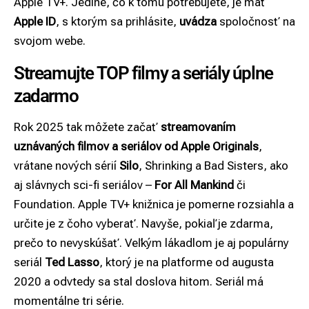
Apple TV+. Jediné, čo k tomu potrebujete, je mať
Apple ID
, s ktorým sa prihlásite,
uvádza
spoločnosť na
svojom webe.
Streamujte TOP filmy a seriály úplne
zadarmo
Rok 2025 tak môžete začať
streamovaním
uznávaných filmov a seriálov od Apple Originals
,
vrátane nových sérií
Silo
, Shrinking a Bad Sisters, ako
aj slávnych sci-fi seriálov –
For All Mankind
či
Foundation. Apple TV+ knižnica je pomerne rozsiahla a
určite je z čoho vyberať. Navyše, pokiaľ je zdarma,
prečo to nevyskúšať. Veľkým lákadlom je aj populárny
seriál
Ted Lasso
, ktorý je na platforme od augusta
2020 a odvtedy sa stal doslova hitom. Seriál má
momentálne tri série.