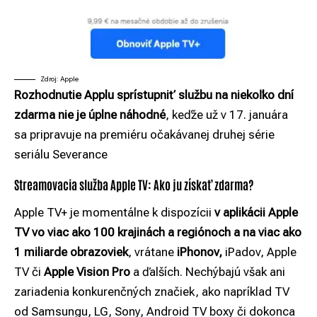
Zdroj: Apple
Rozhodnutie
Applu
sprístupniť službu na niekoľko dní
zdarma nie je úplne
náhodné
, keďže už v 17. januára
sa pripravuje na premiéru očakávanej druhej série
seriálu Severance
Streamovacia služba Apple TV: Ako ju získať zdarma?
Apple TV+ je momentálne k dispozícii
v aplikácii Apple
TV vo viac ako 100 krajinách a regiónoch a na viac ako
1 miliarde obrazoviek
, vrátane
iPhonov
,
iPadov, Apple
TV či
Apple Vision Pro
a ďalších. Nechýbajú však ani
zariadenia konkurenčných značiek, ako napríklad TV
od Samsungu, LG, Sony, Android TV boxy či dokonca