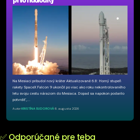
Na Mesiaci pribudol nový kráter Aktualizované 6.8: Horný stupeň
rakety SpaceX Falcon 9 ukončil po viac ako roku nekontrolovaného
letu svoju cestu nárazom do Mesiaca. Dopad sa napokon podarilo
potvrdiť,…
Autor:
KRISTÍNA SUDOROVÁ
6. augusta 2026
✅ Odporúčané pre teba