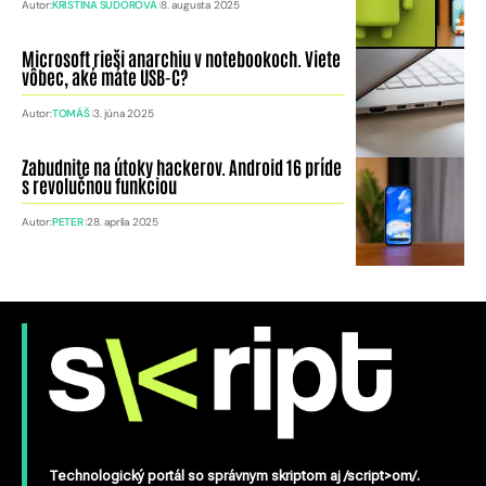
Autor:
KRISTÍNA SUDOROVÁ
8. augusta 2025
Microsoft rieši anarchiu v notebookoch. Viete
vôbec, aké máte USB-C?
Autor:
TOMÁŠ
3. júna 2025
Zabudnite na útoky hackerov. Android 16 príde
s revolučnou funkciou
Autor:
PETER
28. apríla 2025
Technologický portál so správnym skriptom aj /script>om/.