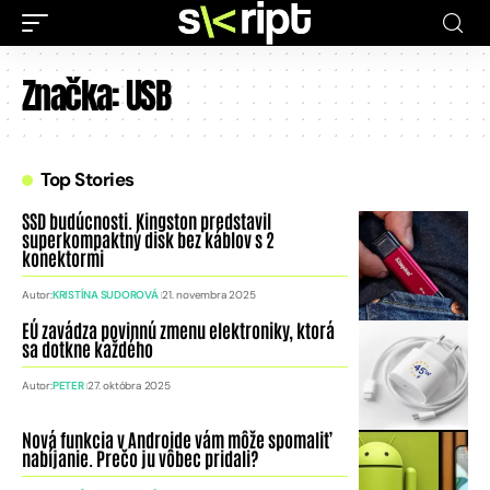
Značka:
USB
Top Stories
SSD budúcnosti. Kingston predstavil
superkompaktný disk bez káblov s 2
konektormi
Autor:
KRISTÍNA SUDOROVÁ
21. novembra 2025
EÚ zavádza povinnú zmenu elektroniky, ktorá
sa dotkne každého
Autor:
PETER
27. októbra 2025
Nová funkcia v Androide vám môže spomaliť
nabíjanie. Prečo ju vôbec pridali?