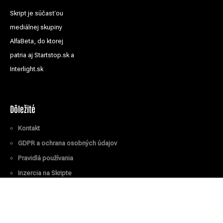
Skript je súčasťou
mediálnej skupiny
AlfaBeta, do ktorej
patria aj Startstop.sk a
Interlight.sk
Dôležité
Kontakt
GDPR a ochrana osobných údajov
Pravidlá používania
Inzercia na Skripte
Všetky práva vyhradené
© Skript.sk