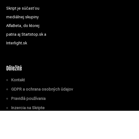
Skript je súčasťou
mediálnej skupiny
AlfaBeta, do ktorej
patria aj Startstop.sk a
Interlight.sk
Dôležité
Kontakt
GDPR a ochrana osobných údajov
Pravidlá používania
Inzercia na Skripte
Všetky práva vyhradené
© Skript.sk