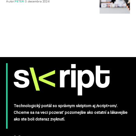
Autor:
PETER
3. decembra 2024
Technologický portál so správnym skriptom aj /script>om/.
Chceme sa na veci pozerať pozornejšie ako ostatní a lákavejšie
ako ste boli doteraz zvyknutí.