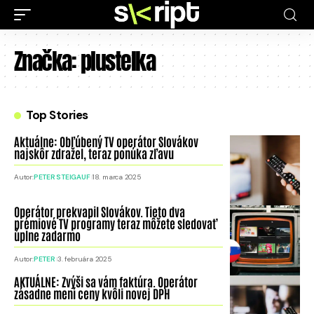
Značka:
plustelka
Top Stories
Aktuálne: Obľúbený TV operátor Slovákov
najskôr zdražel, teraz ponúka zľavu
Autor:
PETER STEIGAUF
18. marca 2025
Operátor prekvapil Slovákov. Tieto dva
prémiové TV programy teraz môžete sledovať
úplne zadarmo
Autor:
PETER
3. februára 2025
AKTUÁLNE: Zvýši sa vám faktúra. Operátor
zásadne mení ceny kvôli novej DPH