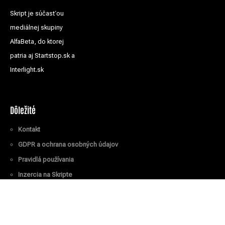
Skript je súčasťou
mediálnej skupiny
AlfaBeta, do ktorej
patria aj Startstop.sk a
Interlight.sk
Dôležité
Kontakt
GDPR a ochrana osobných údajov
Pravidlá používania
Inzercia na Skripte
Všetky práva vyhradené
© Skript.sk