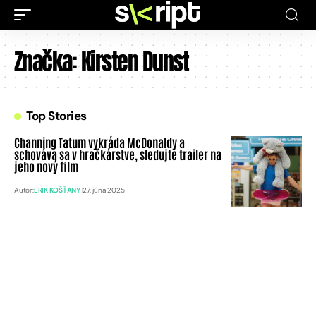
Značka:
Kirsten Dunst
Top Stories
Channing Tatum vykráda McDonaldy a
schováva sa v hračkárstve, sledujte trailer na
jeho nový film
Autor:
ERIK KOŠŤANY
27. júna 2025