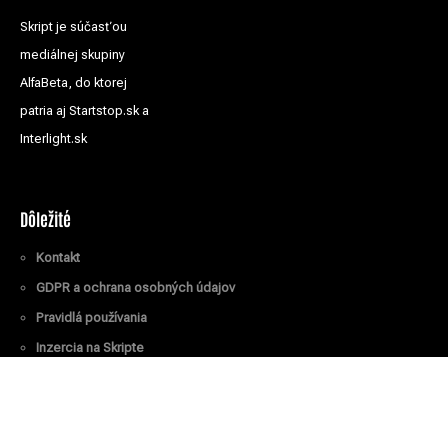
Skript je súčasťou
mediálnej skupiny
AlfaBeta, do ktorej
patria aj Startstop.sk a
Interlight.sk
Dôležité
Kontakt
GDPR a ochrana osobných údajov
Pravidlá používania
Inzercia na Skripte
Všetky práva vyhradené
© Skript.sk