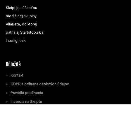
Skript je súčasťou
mediálnej skupiny
AlfaBeta, do ktorej
patria aj Startstop.sk a
Interlight.sk
Dôležité
Kontakt
GDPR a ochrana osobných údajov
Pravidlá používania
Inzercia na Skripte
Všetky práva vyhradené
© Skript.sk