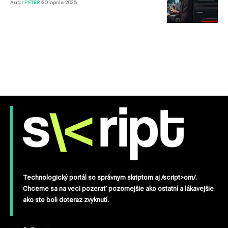
Autor:
PETER
30. apríla 2025
Technologický portál so správnym skriptom aj /script>om/.
Chceme sa na veci pozerať pozornejšie ako ostatní a lákavejšie
ako ste boli doteraz zvyknutí.