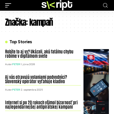
Značka:
kampaň
Top Stories
Robíte to aj vy? Ukázali, akú fatálnu chybu
robíme v digitálnom svete
Autor:
PETER
1. júna 2026
Aj vás otravujú volaniami podvodníci?
Slovenský operátor vyťahuje kladivo
Autor:
PETER
2. septembra 2025
Internet si po 20 rokoch všimol bizarnosť pri
najlegendárnejšej antipirátskej kampani