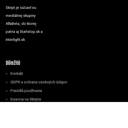
Skript je súčasťou
mediálnej skupiny
AlfaBeta, do ktorej
patria aj Startstop.sk a
Interlight.sk
Dôležité
Kontakt
GDPR a ochrana osobných údajov
Pravidlá používania
Inzercia na Skripte
Všetky práva vyhradené
© Skript.sk