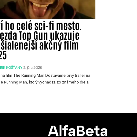
í ho celé sci-fi mesto.
iezda Top Gun ukazuje
šialenejší akčný film
25
ERIK KOŠŤANY
2. júla 2025
r na film The Running Man Dostávame prvý trailer na
he Running Man, ktorý vychádza zo známeho diela