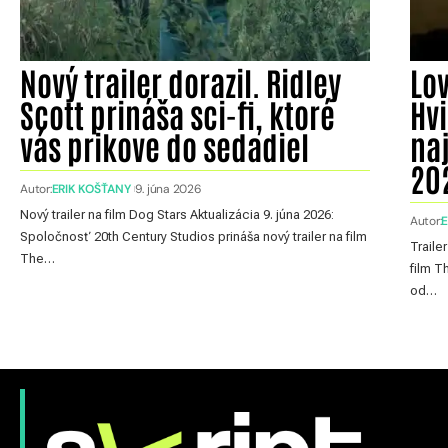
Nový trailer dorazil. Ridley
Lov
Scott prináša sci-fi, ktoré
Hv
vás prikove do sedadiel
naj
20
Autor:
ERIK KOŠŤANY
9. júna 2026
Nový trailer na film Dog Stars Aktualizácia 9. júna 2026:
Autor:
Spoločnosť 20th Century Studios prináša nový trailer na film
Traile
The…
film T
od…