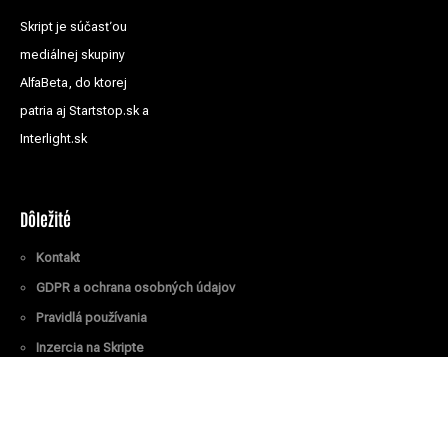
Skript je súčasťou
mediálnej skupiny
AlfaBeta, do ktorej
patria aj Startstop.sk a
Interlight.sk
Dôležité
Kontakt
GDPR a ochrana osobných údajov
Pravidlá používania
Inzercia na Skripte
Všetky práva vyhradené
© Skript.sk