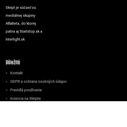
Skript je súčasťou
mediálnej skupiny
AlfaBeta, do ktorej
patria aj Startstop.sk a
Interlight.sk
Dôležité
Kontakt
GDPR a ochrana osobných údajov
Pravidlá používania
Inzercia na Skripte
Všetky práva vyhradené
© Skript.sk