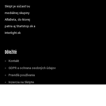
Skript je súčasťou
mediálnej skupiny
AlfaBeta, do ktorej
patria aj Startstop.sk a
Interlight.sk
Dôležité
Kontakt
GDPR a ochrana osobných údajov
Pravidlá používania
Inzercia na Skripte
Všetky práva vyhradené
© Skript.sk